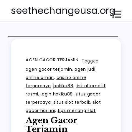
Skip
seethechangeusa.org
to
content
AGEN GACOR TERJAMIN
Tagged
agen gacor terjamin
,
agen judi
online aman
,
casino online
terpercaya
,
hokiku88
,
link alternatif
resmi
,
login hokiku88
,
situs gacor
terpercaya
,
situs slot terbaik
,
slot
gacor hari ini
,
tips menang slot
Agen Gacor
Terjamin