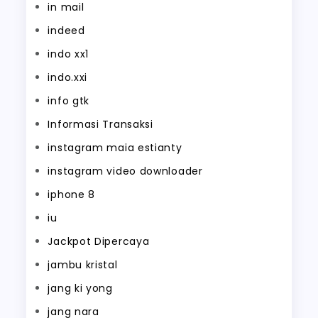
in mail
indeed
indo xx1
indo.xxi
info gtk
Informasi Transaksi
instagram maia estianty
instagram video downloader
iphone 8
iu
Jackpot Dipercaya
jambu kristal
jang ki yong
jang nara