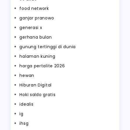
food network
ganjar pranowo
generasi x
gerhana bulan
gunung tertinggi di dunia
halaman kuning
harga pertalite 2026
hewan
Hiburan Digital
Hoki saldo gratis
idealis
ig
ihsg