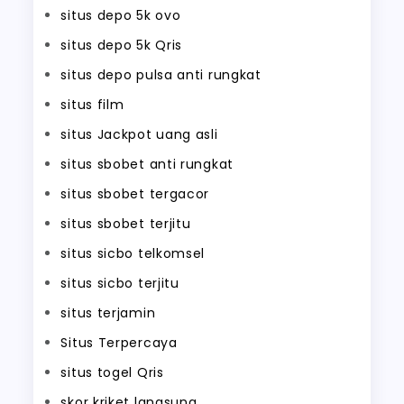
situs depo 5k ovo
situs depo 5k Qris
situs depo pulsa anti rungkat
situs film
situs Jackpot uang asli
situs sbobet anti rungkat
situs sbobet tergacor
situs sbobet terjitu
situs sicbo telkomsel
situs sicbo terjitu
situs terjamin
Situs Terpercaya
situs togel Qris
skor kriket langsung