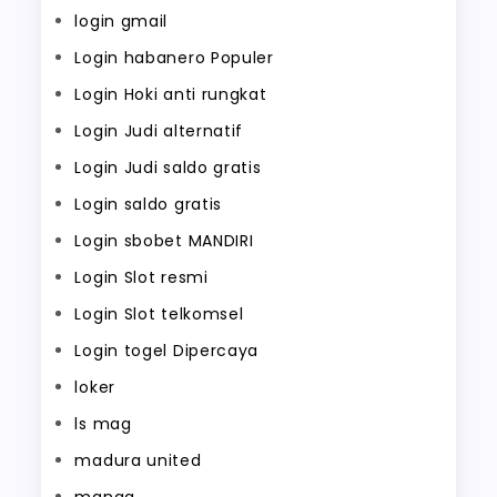
login gmail
Login habanero Populer
Login Hoki anti rungkat
Login Judi alternatif
Login Judi saldo gratis
Login saldo gratis
Login sbobet MANDIRI
Login Slot resmi
Login Slot telkomsel
Login togel Dipercaya
loker
ls mag
madura united