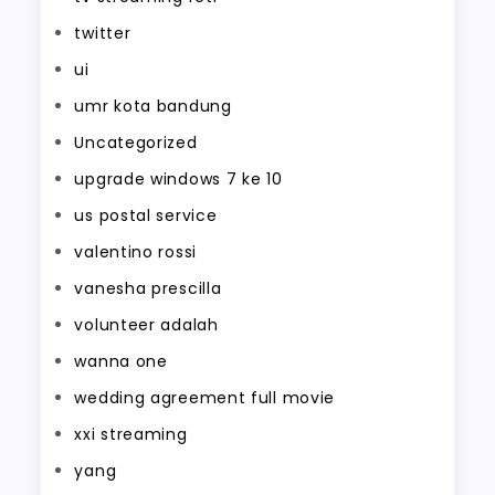
twitter
ui
umr kota bandung
Uncategorized
upgrade windows 7 ke 10
us postal service
valentino rossi
vanesha prescilla
volunteer adalah
wanna one
wedding agreement full movie
xxi streaming
yang