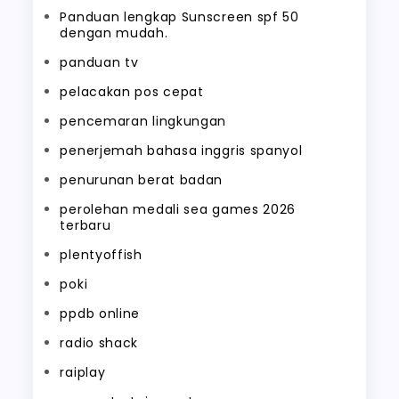
Panduan lengkap Sunscreen spf 50
dengan mudah.
panduan tv
pelacakan pos cepat
pencemaran lingkungan
penerjemah bahasa inggris spanyol
penurunan berat badan
perolehan medali sea games 2026
terbaru
plentyoffish
poki
ppdb online
radio shack
raiplay