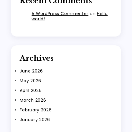
Recent Comments
A WordPress Commenter
on
Hello
world!
Archives
June 2026
May 2026
April 2026
March 2026
February 2026
January 2026