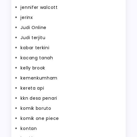
jennifer walcott
jerinx
Judi Online
Judi terjitu
kabar terkini
kacang tanah
kelly brook
kemenkumham
kereta api
kkn desa penari
komik boruto
komik one piece
kontan