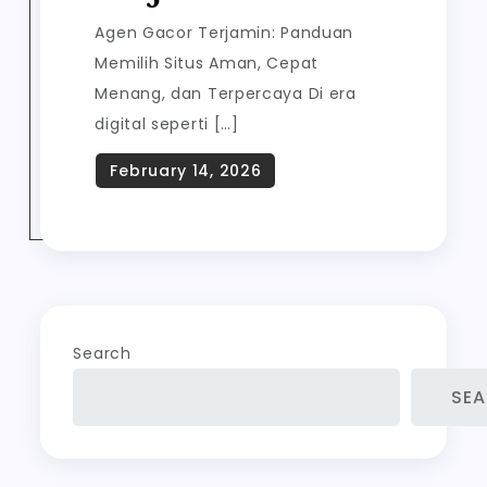
Agen Gacor Terjamin: Panduan
Memilih Situs Aman, Cepat
Menang, dan Terpercaya Di era
digital seperti […]
Search
SE