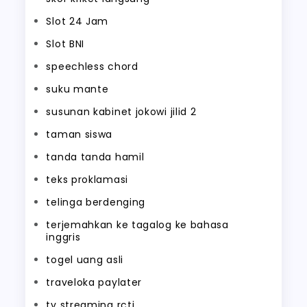
Slot 24 Jam
Slot BNI
speechless chord
suku mante
susunan kabinet jokowi jilid 2
taman siswa
tanda tanda hamil
teks proklamasi
telinga berdenging
terjemahkan ke tagalog ke bahasa
inggris
togel uang asli
traveloka paylater
tv streaming rcti