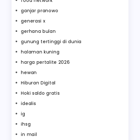
food network
ganjar pranowo
generasi x
gerhana bulan
gunung tertinggi di dunia
halaman kuning
harga pertalite 2026
hewan
Hiburan Digital
Hoki saldo gratis
idealis
ig
ihsg
in mail