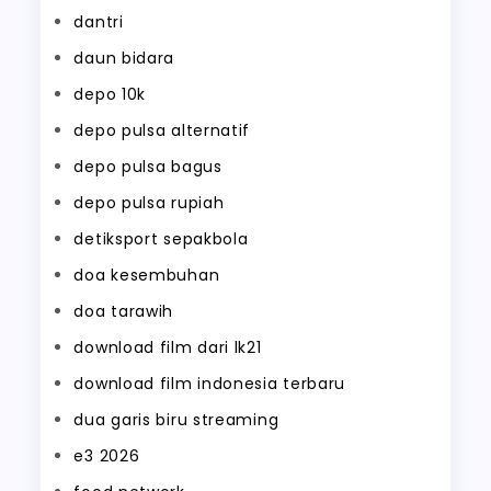
dantri
daun bidara
depo 10k
depo pulsa alternatif
depo pulsa bagus
depo pulsa rupiah
detiksport sepakbola
doa kesembuhan
doa tarawih
download film dari lk21
download film indonesia terbaru
dua garis biru streaming
e3 2026