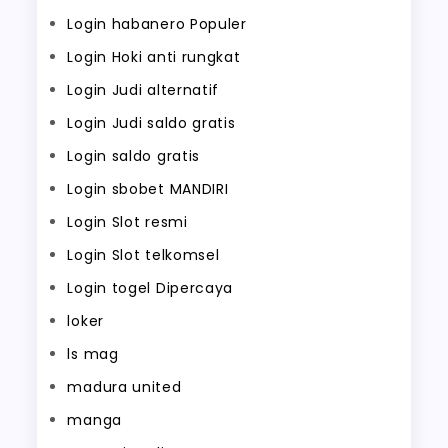
Login habanero Populer
Login Hoki anti rungkat
Login Judi alternatif
Login Judi saldo gratis
Login saldo gratis
Login sbobet MANDIRI
Login Slot resmi
Login Slot telkomsel
Login togel Dipercaya
loker
ls mag
madura united
manga