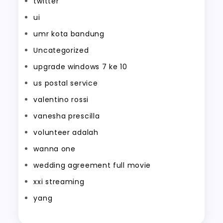
twitter
ui
umr kota bandung
Uncategorized
upgrade windows 7 ke 10
us postal service
valentino rossi
vanesha prescilla
volunteer adalah
wanna one
wedding agreement full movie
xxi streaming
yang