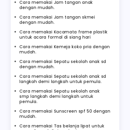
Cara memakai Jam tangan anak
dengan mudah.
Cara memakai Jam tangan skmei
dengan mudah.
Cara memakai Kacamata frame plastik
untuk acara formal di siang hari
Cara memakai Kemeja koko pria dengan
mudah.
Cara memakai Sepatu sekolah anak sd
dengan mudah.
Cara memakai Sepatu sekolah anak sd
langkah demi langkah untuk pemula.
Cara memakai Sepatu sekolah anak
smp langkah demi langkah untuk
pemula.
Cara memakai Sunscreen spf 50 dengan
mudah.
Cara memakai Tas belanja lipat untuk