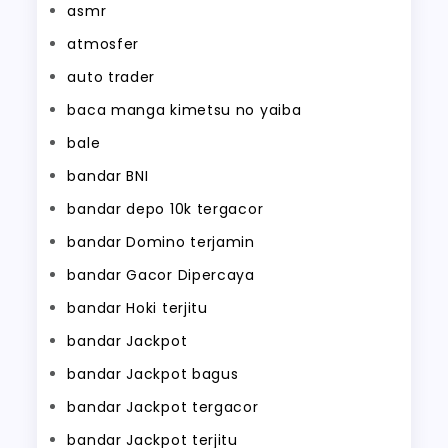
asmr
atmosfer
auto trader
baca manga kimetsu no yaiba
bale
bandar BNI
bandar depo 10k tergacor
bandar Domino terjamin
bandar Gacor Dipercaya
bandar Hoki terjitu
bandar Jackpot
bandar Jackpot bagus
bandar Jackpot tergacor
bandar Jackpot terjitu