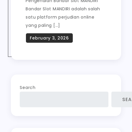
Pengenalan Bandar Slot MANDIRI
Bandar Slot MANDIRI adalah salah
satu platform perjudian online
yang paling […]
Search
SE