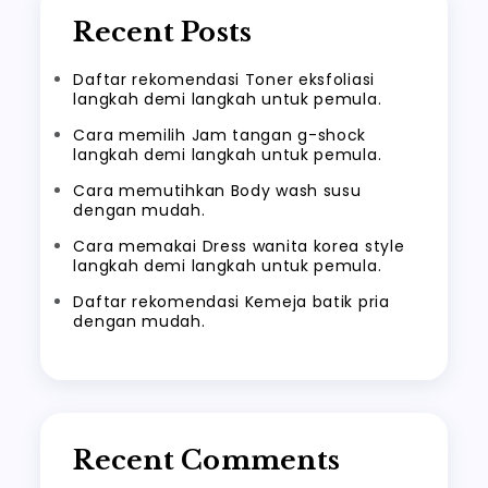
Recent Posts
Daftar rekomendasi Toner eksfoliasi
langkah demi langkah untuk pemula.
Cara memilih Jam tangan g-shock
langkah demi langkah untuk pemula.
Cara memutihkan Body wash susu
dengan mudah.
Cara memakai Dress wanita korea style
langkah demi langkah untuk pemula.
Daftar rekomendasi Kemeja batik pria
dengan mudah.
Recent Comments