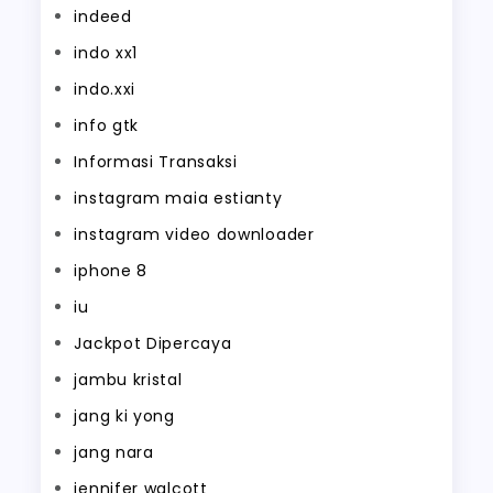
indeed
indo xx1
indo.xxi
info gtk
Informasi Transaksi
instagram maia estianty
instagram video downloader
iphone 8
iu
Jackpot Dipercaya
jambu kristal
jang ki yong
jang nara
jennifer walcott