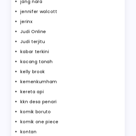
jang nara
jennifer walcott
jerinx
Judi Online
Judi terjitu
kabar terkini
kacang tanah
kelly brook
kemenkumham
kereta api
kkn desa penari
komik boruto
komik one piece
kontan