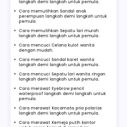
langkah demi langkah untuk pemula.
Cara memutihkan Sandal anak
perempuan langkah demi langkah untuk
pemula.
Cara memutihkan Sepatu lari murah
langkah demi langkah untuk pemula.
Cara mencuci Celana kulot wanita
dengan mudah.
Cara mencuci Sandal karet wanita
langkah demi langkah untuk pemula.
Cara mencuci Sepatu lari wanita ringan
langkah demi langkah untuk pemula.
Cara merawat Eyebrow pencil
waterproof langkah demi langkah untuk
pemula.
Cara merawat Kacamata pria polarize
langkah demi langkah untuk pemula.
Cara merawat Kemeja putih kantor