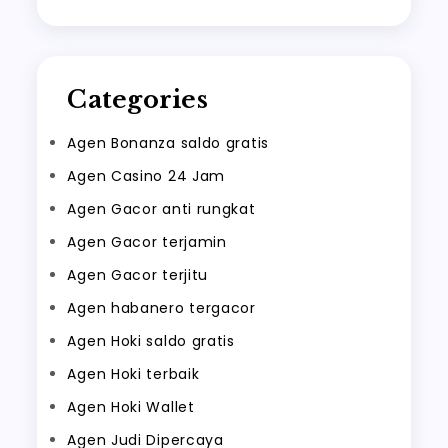
Categories
Agen Bonanza saldo gratis
Agen Casino 24 Jam
Agen Gacor anti rungkat
Agen Gacor terjamin
Agen Gacor terjitu
Agen habanero tergacor
Agen Hoki saldo gratis
Agen Hoki terbaik
Agen Hoki Wallet
Agen Judi Dipercaya