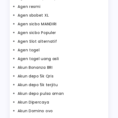
Agen resmi
Agen sbobet XL
Agen sicbo MANDIRI
Agen sicbo Populer
Agen Slot alternatif
Agen togel
Agen togel uang asli
Akun Bonanza BRI
Akun depo 5k Qris
Akun depo 5k terjitu
Akun depo pulsa aman
Akun Dipercaya
Akun Domino ovo