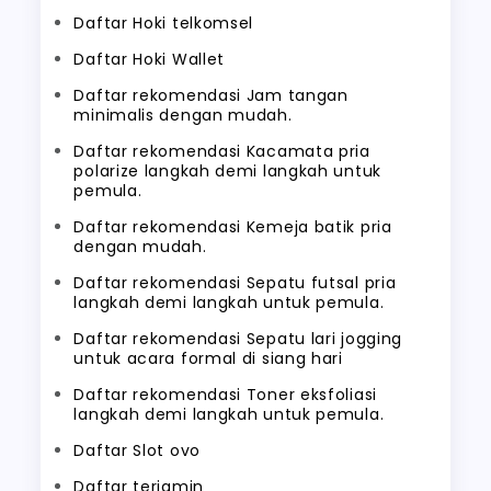
Daftar Hoki telkomsel
Daftar Hoki Wallet
Daftar rekomendasi Jam tangan
minimalis dengan mudah.
Daftar rekomendasi Kacamata pria
polarize langkah demi langkah untuk
pemula.
Daftar rekomendasi Kemeja batik pria
dengan mudah.
Daftar rekomendasi Sepatu futsal pria
langkah demi langkah untuk pemula.
Daftar rekomendasi Sepatu lari jogging
untuk acara formal di siang hari
Daftar rekomendasi Toner eksfoliasi
langkah demi langkah untuk pemula.
Daftar Slot ovo
Daftar terjamin