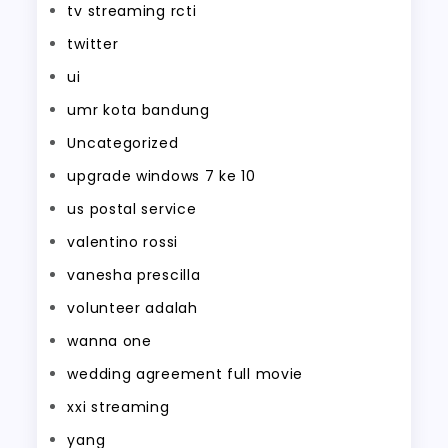
tv streaming rcti
twitter
ui
umr kota bandung
Uncategorized
upgrade windows 7 ke 10
us postal service
valentino rossi
vanesha prescilla
volunteer adalah
wanna one
wedding agreement full movie
xxi streaming
yang