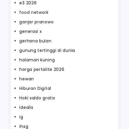
e3 2026
food network
ganjar pranowo
generasi x
gerhana bulan
gunung tertinggi di dunia
halaman kuning
harga pertalite 2026
hewan
Hiburan Digital
Hoki saldo gratis
idealis
ig
ihsg