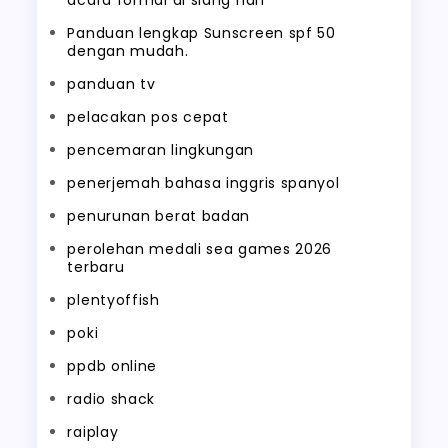
acara formal di siang hari
Panduan lengkap Sunscreen spf 50
dengan mudah.
panduan tv
pelacakan pos cepat
pencemaran lingkungan
penerjemah bahasa inggris spanyol
penurunan berat badan
perolehan medali sea games 2026
terbaru
plentyoffish
poki
ppdb online
radio shack
raiplay