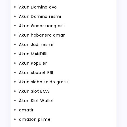
Akun Domino ovo
Akun Domino resmi
Akun Gacor uang asli
Akun habanero aman
Akun Judi resmi
Akun MANDIRI
Akun Populer
Akun sbobet BRI
Akun sicbo saldo gratis
Akun Slot BCA
Akun Slot Wallet
amatir
amazon prime