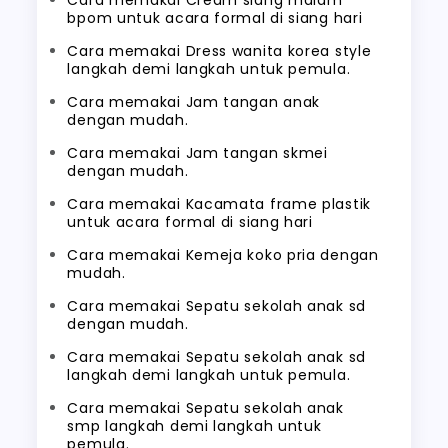
Cara memakai Cream siang malam
bpom untuk acara formal di siang hari
Cara memakai Dress wanita korea style
langkah demi langkah untuk pemula.
Cara memakai Jam tangan anak
dengan mudah.
Cara memakai Jam tangan skmei
dengan mudah.
Cara memakai Kacamata frame plastik
untuk acara formal di siang hari
Cara memakai Kemeja koko pria dengan
mudah.
Cara memakai Sepatu sekolah anak sd
dengan mudah.
Cara memakai Sepatu sekolah anak sd
langkah demi langkah untuk pemula.
Cara memakai Sepatu sekolah anak
smp langkah demi langkah untuk
pemula.