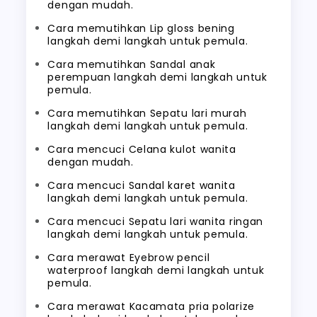
dengan mudah.
Cara memutihkan Lip gloss bening
langkah demi langkah untuk pemula.
Cara memutihkan Sandal anak
perempuan langkah demi langkah untuk
pemula.
Cara memutihkan Sepatu lari murah
langkah demi langkah untuk pemula.
Cara mencuci Celana kulot wanita
dengan mudah.
Cara mencuci Sandal karet wanita
langkah demi langkah untuk pemula.
Cara mencuci Sepatu lari wanita ringan
langkah demi langkah untuk pemula.
Cara merawat Eyebrow pencil
waterproof langkah demi langkah untuk
pemula.
Cara merawat Kacamata pria polarize