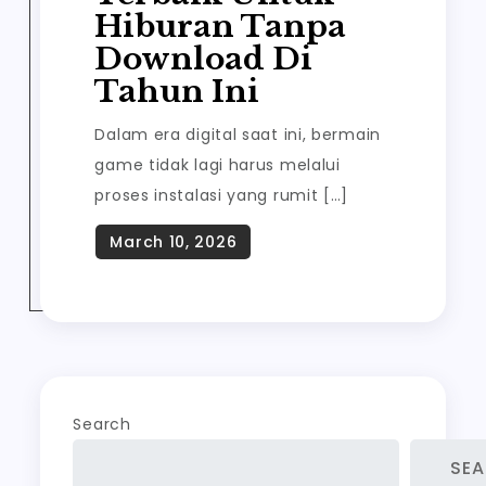
Hiburan Tanpa
Download Di
Tahun Ini
Dalam era digital saat ini, bermain
game tidak lagi harus melalui
proses instalasi yang rumit […]
Search
SE