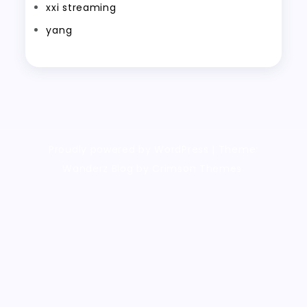
xxi streaming
yang
Proudly powered by WordPress
|
Theme:
Wanderz Blog by Crimson Themes.