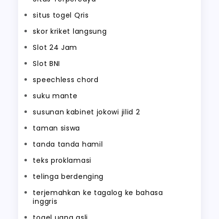
situs togel Qris
skor kriket langsung
Slot 24 Jam
Slot BNI
speechless chord
suku mante
susunan kabinet jokowi jilid 2
taman siswa
tanda tanda hamil
teks proklamasi
telinga berdenging
terjemahkan ke tagalog ke bahasa
inggris
togel uang asli