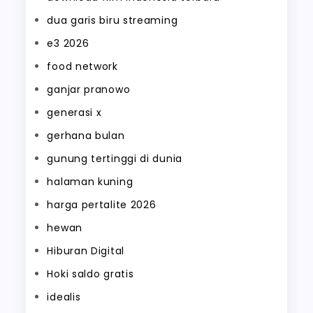
dua garis biru streaming
e3 2026
food network
ganjar pranowo
generasi x
gerhana bulan
gunung tertinggi di dunia
halaman kuning
harga pertalite 2026
hewan
Hiburan Digital
Hoki saldo gratis
idealis