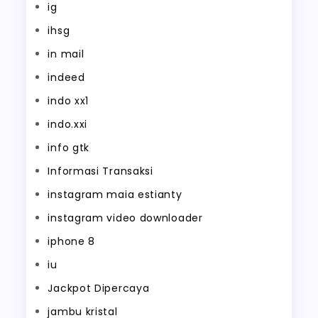
ig
ihsg
in mail
indeed
indo xx1
indo.xxi
info gtk
Informasi Transaksi
instagram maia estianty
instagram video downloader
iphone 8
iu
Jackpot Dipercaya
jambu kristal