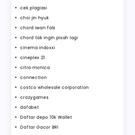
cek plagiasi
choi jin hyuk
chord iwan fals
chord tak ingin pisah lagi
cinema indoxxi
cineplex 21
citra monica
connection
costco wholesale corporation
crazygames
dafabet
Daftar depo 10k Wallet
Daftar Gacor BRI