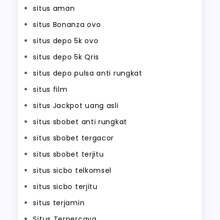
situs aman
situs Bonanza ovo
situs depo 5k ovo
situs depo 5k Qris
situs depo pulsa anti rungkat
situs film
situs Jackpot uang asli
situs sbobet anti rungkat
situs sbobet tergacor
situs sbobet terjitu
situs sicbo telkomsel
situs sicbo terjitu
situs terjamin
Situs Terpercaya