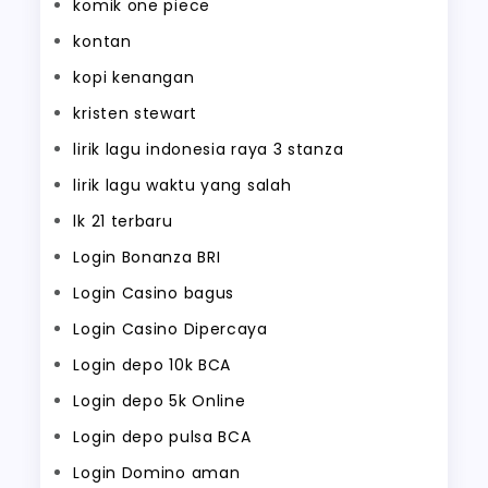
komik one piece
kontan
kopi kenangan
kristen stewart
lirik lagu indonesia raya 3 stanza
lirik lagu waktu yang salah
lk 21 terbaru
Login Bonanza BRI
Login Casino bagus
Login Casino Dipercaya
Login depo 10k BCA
Login depo 5k Online
Login depo pulsa BCA
Login Domino aman