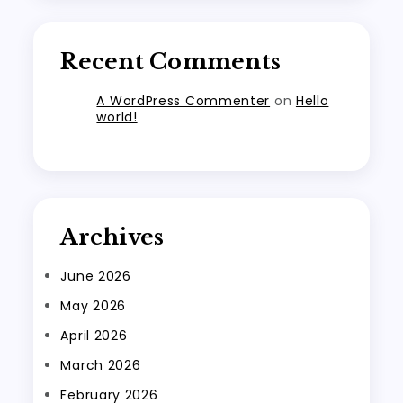
Recent Comments
A WordPress Commenter
on
Hello
world!
Archives
June 2026
May 2026
April 2026
March 2026
February 2026