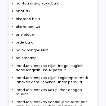
nonton orang kaya baru
obat flu
okezone bola
okezonenews
one piece
orde baru
pajak penghasilan
palembang
Panduan lengkap Hijab bergo langkah
demi langkah untuk pemula.
Panduan lengkap Hijab segiempat motif
langkah demi langkah untuk pemula.
Panduan lengkap Rok plisket dengan
mudah.
Panduan lengkap Sandal jepit karet pria