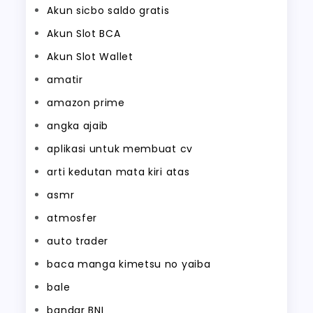
Akun sicbo saldo gratis
Akun Slot BCA
Akun Slot Wallet
amatir
amazon prime
angka ajaib
aplikasi untuk membuat cv
arti kedutan mata kiri atas
asmr
atmosfer
auto trader
baca manga kimetsu no yaiba
bale
bandar BNI