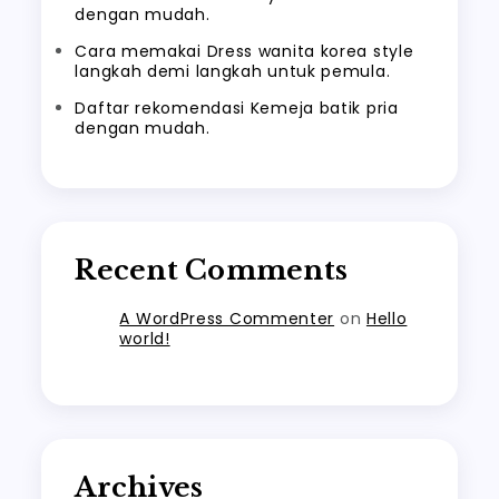
dengan mudah.
Cara memakai Dress wanita korea style
langkah demi langkah untuk pemula.
Daftar rekomendasi Kemeja batik pria
dengan mudah.
Recent Comments
A WordPress Commenter
on
Hello
world!
Archives