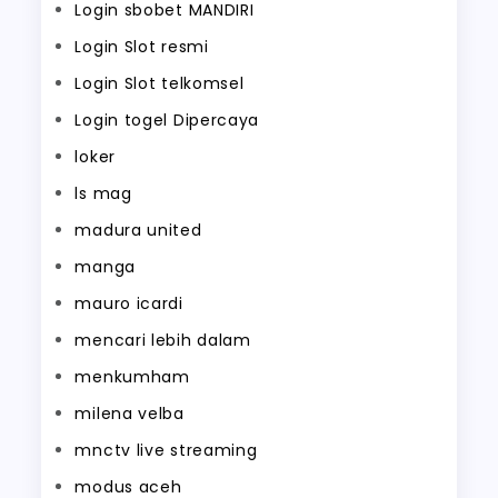
Login sbobet MANDIRI
Login Slot resmi
Login Slot telkomsel
Login togel Dipercaya
loker
ls mag
madura united
manga
mauro icardi
mencari lebih dalam
menkumham
milena velba
mnctv live streaming
modus aceh