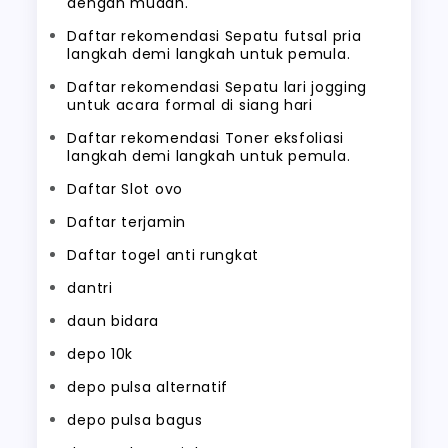
dengan mudah.
Daftar rekomendasi Sepatu futsal pria
langkah demi langkah untuk pemula.
Daftar rekomendasi Sepatu lari jogging
untuk acara formal di siang hari
Daftar rekomendasi Toner eksfoliasi
langkah demi langkah untuk pemula.
Daftar Slot ovo
Daftar terjamin
Daftar togel anti rungkat
dantri
daun bidara
depo 10k
depo pulsa alternatif
depo pulsa bagus