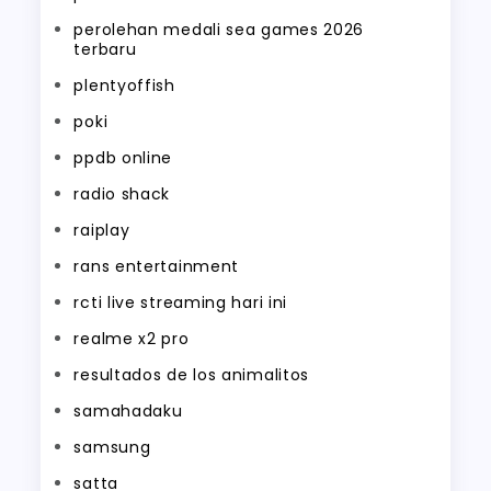
perolehan medali sea games 2026
terbaru
plentyoffish
poki
ppdb online
radio shack
raiplay
rans entertainment
rcti live streaming hari ini
realme x2 pro
resultados de los animalitos
samahadaku
samsung
satta