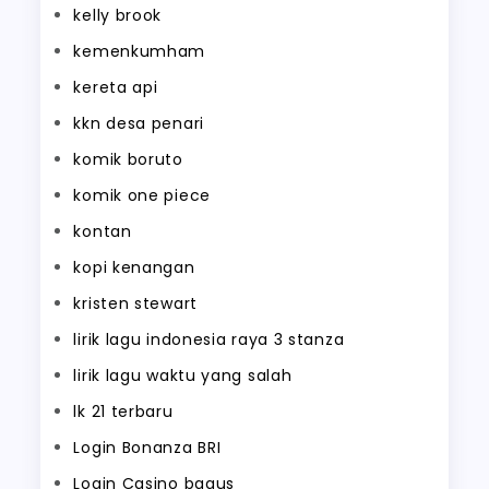
kelly brook
kemenkumham
kereta api
kkn desa penari
komik boruto
komik one piece
kontan
kopi kenangan
kristen stewart
lirik lagu indonesia raya 3 stanza
lirik lagu waktu yang salah
lk 21 terbaru
Login Bonanza BRI
Login Casino bagus