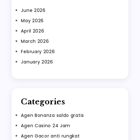
June 2026
May 2026
April 2026
March 2026
February 2026
January 2026
Categories
Agen Bonanza saldo gratis
Agen Casino 24 Jam
Agen Gacor anti rungkat