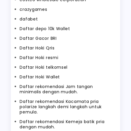
crazygames
dafabet
Daftar depo 10k Wallet
Daftar Gacor BRI
Daftar Hoki Qris
Daftar Hoki resmi
Daftar Hoki telkomsel
Daftar Hoki Wallet
Daftar rekomendasi Jam tangan
minimalis dengan mudah.
Daftar rekomendasi Kacamata pria
polarize langkah demi langkah untuk
pemula.
Daftar rekomendasi Kemeja batik pria
dengan mudah.