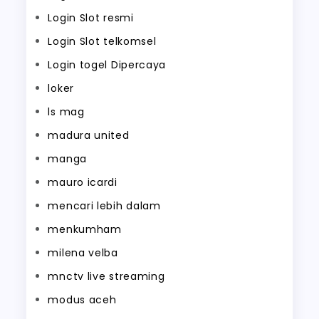
Login Slot resmi
Login Slot telkomsel
Login togel Dipercaya
loker
ls mag
madura united
manga
mauro icardi
mencari lebih dalam
menkumham
milena velba
mnctv live streaming
modus aceh