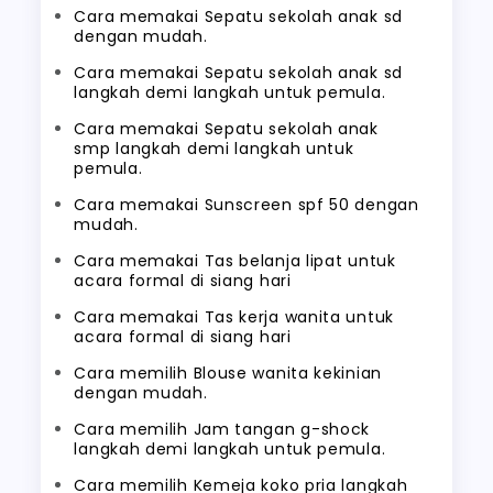
Cara memakai Sepatu sekolah anak sd
dengan mudah.
Cara memakai Sepatu sekolah anak sd
langkah demi langkah untuk pemula.
Cara memakai Sepatu sekolah anak
smp langkah demi langkah untuk
pemula.
Cara memakai Sunscreen spf 50 dengan
mudah.
Cara memakai Tas belanja lipat untuk
acara formal di siang hari
Cara memakai Tas kerja wanita untuk
acara formal di siang hari
Cara memilih Blouse wanita kekinian
dengan mudah.
Cara memilih Jam tangan g-shock
langkah demi langkah untuk pemula.
Cara memilih Kemeja koko pria langkah