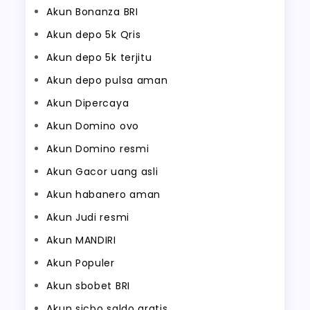
Akun Bonanza BRI
Akun depo 5k Qris
Akun depo 5k terjitu
Akun depo pulsa aman
Akun Dipercaya
Akun Domino ovo
Akun Domino resmi
Akun Gacor uang asli
Akun habanero aman
Akun Judi resmi
Akun MANDIRI
Akun Populer
Akun sbobet BRI
Akun sicbo saldo gratis