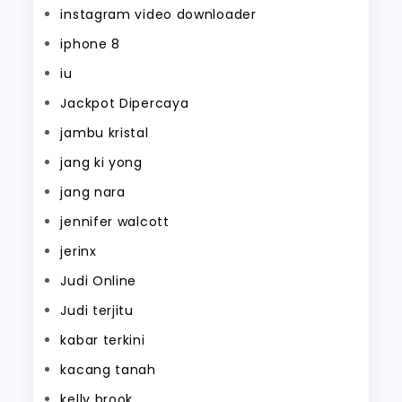
instagram video downloader
iphone 8
iu
Jackpot Dipercaya
jambu kristal
jang ki yong
jang nara
jennifer walcott
jerinx
Judi Online
Judi terjitu
kabar terkini
kacang tanah
kelly brook