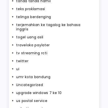
tanda tanda hamil
teks proklamasi
telinga berdenging
terjemahkan ke tagalog ke bahasa
inggris
togel uang asli
traveloka paylater
tv streaming rcti
twitter
ui
umr kota bandung
Uncategorized
upgrade windows 7 ke 10
us postal service