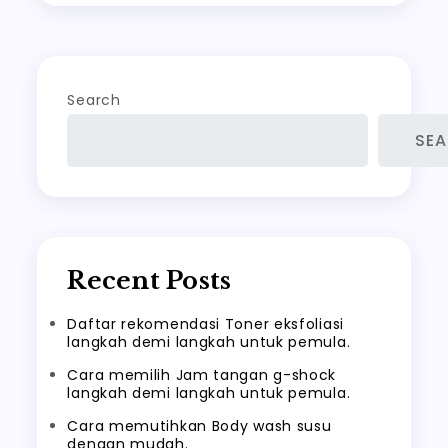
Search
SE
Recent Posts
Daftar rekomendasi Toner eksfoliasi
langkah demi langkah untuk pemula.
Cara memilih Jam tangan g-shock
langkah demi langkah untuk pemula.
Cara memutihkan Body wash susu
dengan mudah.