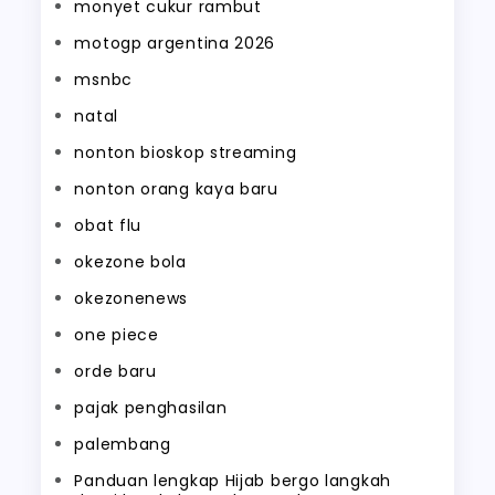
monyet cukur rambut
motogp argentina 2026
msnbc
natal
nonton bioskop streaming
nonton orang kaya baru
obat flu
okezone bola
okezonenews
one piece
orde baru
pajak penghasilan
palembang
Panduan lengkap Hijab bergo langkah