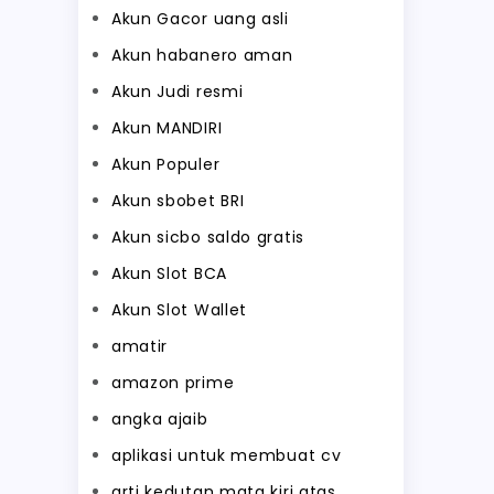
Akun Gacor uang asli
Akun habanero aman
Akun Judi resmi
Akun MANDIRI
Akun Populer
Akun sbobet BRI
Akun sicbo saldo gratis
Akun Slot BCA
Akun Slot Wallet
amatir
amazon prime
angka ajaib
aplikasi untuk membuat cv
arti kedutan mata kiri atas