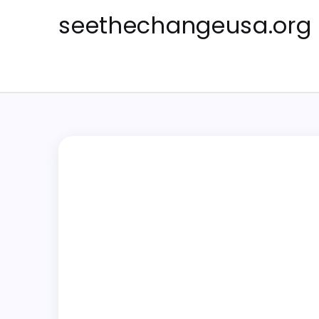
Skip
seethechangeusa.org
to
content