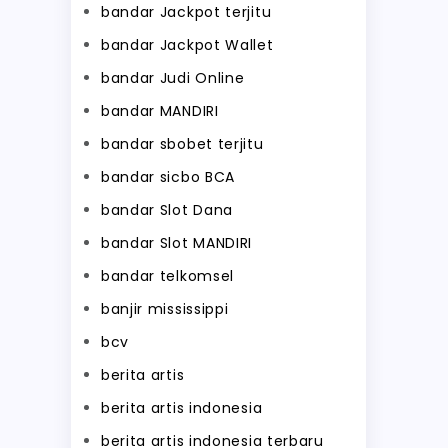
bandar Jackpot terjitu
bandar Jackpot Wallet
bandar Judi Online
bandar MANDIRI
bandar sbobet terjitu
bandar sicbo BCA
bandar Slot Dana
bandar Slot MANDIRI
bandar telkomsel
banjir mississippi
bcv
berita artis
berita artis indonesia
berita artis indonesia terbaru