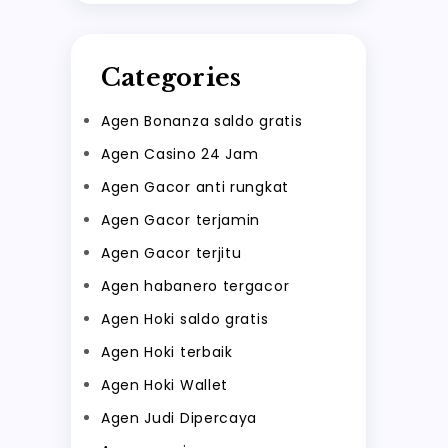
Categories
Agen Bonanza saldo gratis
Agen Casino 24 Jam
Agen Gacor anti rungkat
Agen Gacor terjamin
Agen Gacor terjitu
Agen habanero tergacor
Agen Hoki saldo gratis
Agen Hoki terbaik
Agen Hoki Wallet
Agen Judi Dipercaya