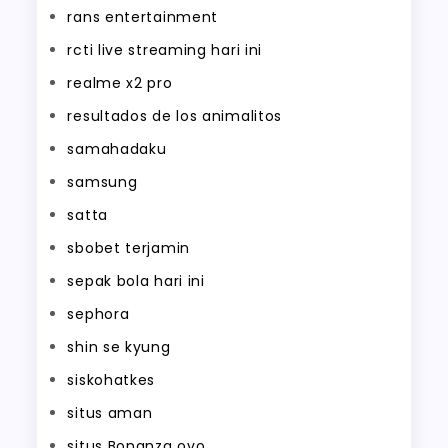
rans entertainment
rcti live streaming hari ini
realme x2 pro
resultados de los animalitos
samahadaku
samsung
satta
sbobet terjamin
sepak bola hari ini
sephora
shin se kyung
siskohatkes
situs aman
situs Bonanza ovo