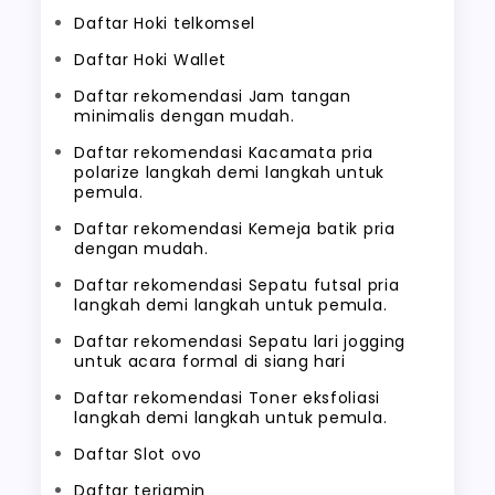
Daftar Hoki telkomsel
Daftar Hoki Wallet
Daftar rekomendasi Jam tangan
minimalis dengan mudah.
Daftar rekomendasi Kacamata pria
polarize langkah demi langkah untuk
pemula.
Daftar rekomendasi Kemeja batik pria
dengan mudah.
Daftar rekomendasi Sepatu futsal pria
langkah demi langkah untuk pemula.
Daftar rekomendasi Sepatu lari jogging
untuk acara formal di siang hari
Daftar rekomendasi Toner eksfoliasi
langkah demi langkah untuk pemula.
Daftar Slot ovo
Daftar terjamin