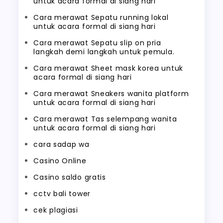
untuk acara formal di siang hari
Cara merawat Sepatu running lokal
untuk acara formal di siang hari
Cara merawat Sepatu slip on pria
langkah demi langkah untuk pemula.
Cara merawat Sheet mask korea untuk
acara formal di siang hari
Cara merawat Sneakers wanita platform
untuk acara formal di siang hari
Cara merawat Tas selempang wanita
untuk acara formal di siang hari
cara sadap wa
Casino Online
Casino saldo gratis
cctv bali tower
cek plagiasi