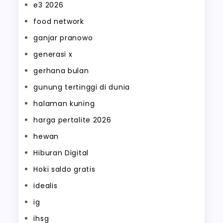
e3 2026
food network
ganjar pranowo
generasi x
gerhana bulan
gunung tertinggi di dunia
halaman kuning
harga pertalite 2026
hewan
Hiburan Digital
Hoki saldo gratis
idealis
ig
ihsg