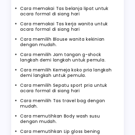
Cara memakai Tas belanja lipat untuk
acara formal di siang hari
Cara memakai Tas kerja wanita untuk
acara formal di siang hari
Cara memilih Blouse wanita kekinian
dengan mudah.
Cara memilih Jam tangan g-shock
langkah demi langkah untuk pemula.
Cara memilih Kemeja koko pria langkah
demi langkah untuk pemula.
Cara memilih Sepatu sport pria untuk
acara formal di siang hari
Cara memilih Tas travel bag dengan
mudah.
Cara memutihkan Body wash susu
dengan mudah.
Cara memutihkan Lip gloss bening