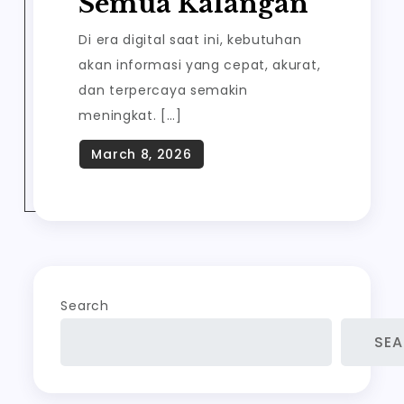
Semua Kalangan
Di era digital saat ini, kebutuhan
akan informasi yang cepat, akurat,
dan terpercaya semakin
meningkat. […]
Search
SE