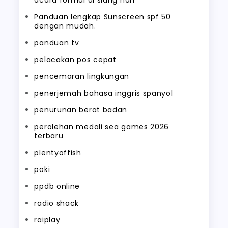
acara formal di siang hari
Panduan lengkap Sunscreen spf 50
dengan mudah.
panduan tv
pelacakan pos cepat
pencemaran lingkungan
penerjemah bahasa inggris spanyol
penurunan berat badan
perolehan medali sea games 2026
terbaru
plentyoffish
poki
ppdb online
radio shack
raiplay