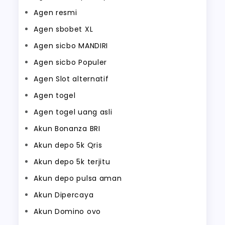
Agen resmi
Agen sbobet XL
Agen sicbo MANDIRI
Agen sicbo Populer
Agen Slot alternatif
Agen togel
Agen togel uang asli
Akun Bonanza BRI
Akun depo 5k Qris
Akun depo 5k terjitu
Akun depo pulsa aman
Akun Dipercaya
Akun Domino ovo