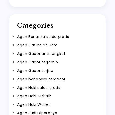
Categories
Agen Bonanza saldo gratis
Agen Casino 24 Jam
Agen Gacor anti rungkat
Agen Gacor terjamin
Agen Gacor terjitu
Agen habanero tergacor
Agen Hoki saldo gratis
Agen Hoki terbaik
Agen Hoki Wallet
Agen Judi Dipercaya