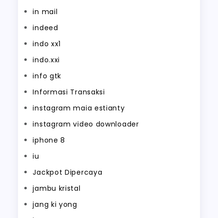
in mail
indeed
indo xx1
indo.xxi
info gtk
Informasi Transaksi
instagram maia estianty
instagram video downloader
iphone 8
iu
Jackpot Dipercaya
jambu kristal
jang ki yong