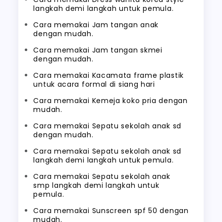
langkah demi langkah untuk pemula.
Cara memakai Jam tangan anak
dengan mudah.
Cara memakai Jam tangan skmei
dengan mudah.
Cara memakai Kacamata frame plastik
untuk acara formal di siang hari
Cara memakai Kemeja koko pria dengan
mudah.
Cara memakai Sepatu sekolah anak sd
dengan mudah.
Cara memakai Sepatu sekolah anak sd
langkah demi langkah untuk pemula.
Cara memakai Sepatu sekolah anak
smp langkah demi langkah untuk
pemula.
Cara memakai Sunscreen spf 50 dengan
mudah.