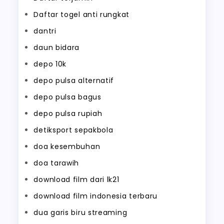
Daftar togel anti rungkat
dantri
daun bidara
depo 10k
depo pulsa alternatif
depo pulsa bagus
depo pulsa rupiah
detiksport sepakbola
doa kesembuhan
doa tarawih
download film dari lk21
download film indonesia terbaru
dua garis biru streaming