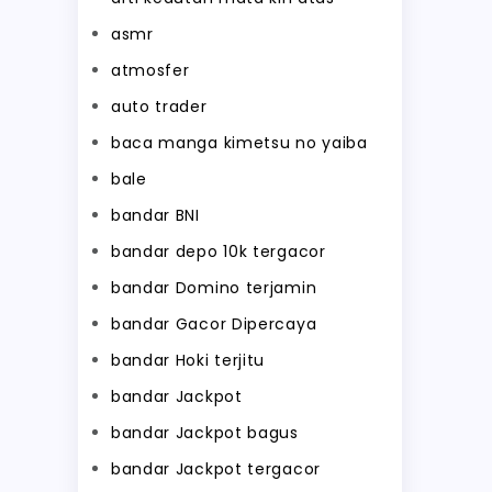
asmr
atmosfer
auto trader
baca manga kimetsu no yaiba
bale
bandar BNI
bandar depo 10k tergacor
bandar Domino terjamin
bandar Gacor Dipercaya
bandar Hoki terjitu
bandar Jackpot
bandar Jackpot bagus
bandar Jackpot tergacor