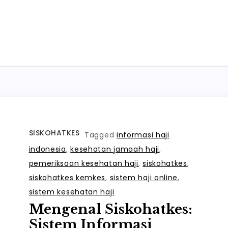
SISKOHATKES
Tagged
informasi haji
indonesia
,
kesehatan jamaah haji
,
pemeriksaan kesehatan haji
,
siskohatkes
,
siskohatkes kemkes
,
sistem haji online
,
sistem kesehatan haji
Mengenal Siskohatkes:
Sistem Informasi