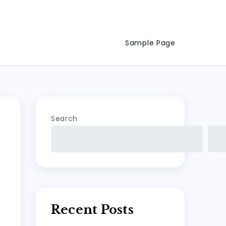
Sample Page
Search
Recent Posts