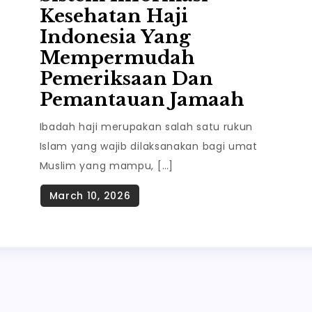
Kesehatan Haji
Indonesia Yang
Mempermudah
Pemeriksaan Dan
Pemantauan Jamaah
Ibadah haji merupakan salah satu rukun
Islam yang wajib dilaksanakan bagi umat
Muslim yang mampu, […]