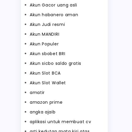
Akun Gacor uang asli
Akun habanero aman
Akun Judi resmi
Akun MANDIRI
Akun Populer
Akun sbobet BRI
Akun sicbo saldo gratis
Akun Slot BCA
Akun Slot Wallet
amatir
amazon prime
angka ajaib
aplikasi untuk membuat cv
arti kedutan mata kiri atas