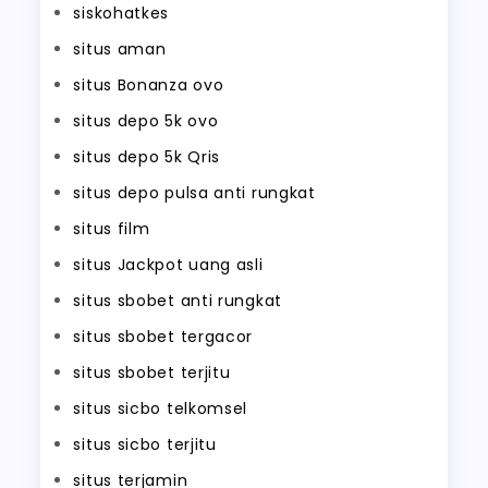
siskohatkes
situs aman
situs Bonanza ovo
situs depo 5k ovo
situs depo 5k Qris
situs depo pulsa anti rungkat
situs film
situs Jackpot uang asli
situs sbobet anti rungkat
situs sbobet tergacor
situs sbobet terjitu
situs sicbo telkomsel
situs sicbo terjitu
situs terjamin