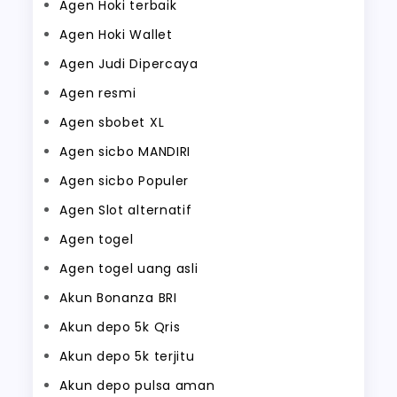
Agen Hoki terbaik
Agen Hoki Wallet
Agen Judi Dipercaya
Agen resmi
Agen sbobet XL
Agen sicbo MANDIRI
Agen sicbo Populer
Agen Slot alternatif
Agen togel
Agen togel uang asli
Akun Bonanza BRI
Akun depo 5k Qris
Akun depo 5k terjitu
Akun depo pulsa aman