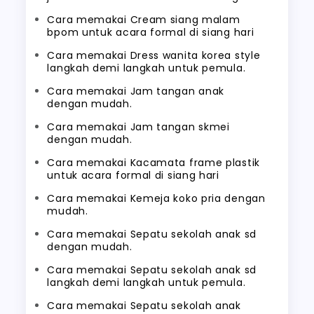
Cara memakai Cream siang malam
bpom untuk acara formal di siang hari
Cara memakai Dress wanita korea style
langkah demi langkah untuk pemula.
Cara memakai Jam tangan anak
dengan mudah.
Cara memakai Jam tangan skmei
dengan mudah.
Cara memakai Kacamata frame plastik
untuk acara formal di siang hari
Cara memakai Kemeja koko pria dengan
mudah.
Cara memakai Sepatu sekolah anak sd
dengan mudah.
Cara memakai Sepatu sekolah anak sd
langkah demi langkah untuk pemula.
Cara memakai Sepatu sekolah anak