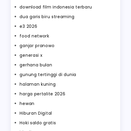
download film indonesia terbaru
dua garis biru streaming
e3 2026
food network
ganjar pranowo
generasi x
gerhana bulan
gunung tertinggi di dunia
halaman kuning
harga pertalite 2026
hewan
Hiburan Digital
Hoki saldo gratis