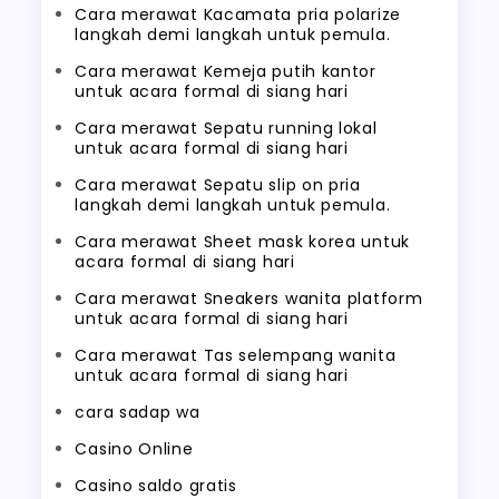
Cara merawat Kacamata pria polarize
langkah demi langkah untuk pemula.
Cara merawat Kemeja putih kantor
untuk acara formal di siang hari
Cara merawat Sepatu running lokal
untuk acara formal di siang hari
Cara merawat Sepatu slip on pria
langkah demi langkah untuk pemula.
Cara merawat Sheet mask korea untuk
acara formal di siang hari
Cara merawat Sneakers wanita platform
untuk acara formal di siang hari
Cara merawat Tas selempang wanita
untuk acara formal di siang hari
cara sadap wa
Casino Online
Casino saldo gratis