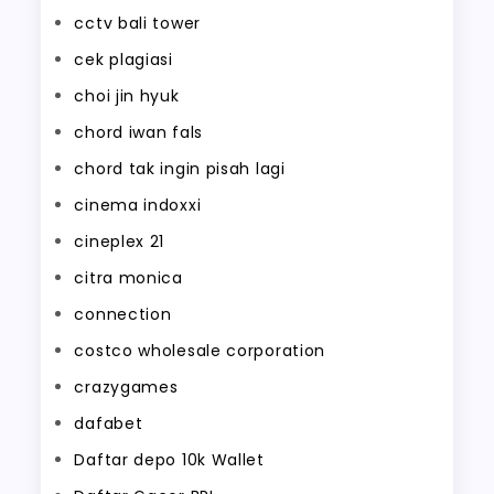
cctv bali tower
cek plagiasi
choi jin hyuk
chord iwan fals
chord tak ingin pisah lagi
cinema indoxxi
cineplex 21
citra monica
connection
costco wholesale corporation
crazygames
dafabet
Daftar depo 10k Wallet