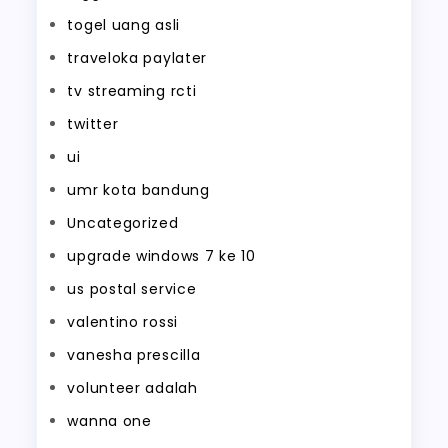
togel uang asli
traveloka paylater
tv streaming rcti
twitter
ui
umr kota bandung
Uncategorized
upgrade windows 7 ke 10
us postal service
valentino rossi
vanesha prescilla
volunteer adalah
wanna one