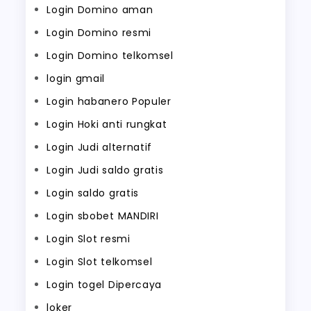
Login Domino aman
Login Domino resmi
Login Domino telkomsel
login gmail
Login habanero Populer
Login Hoki anti rungkat
Login Judi alternatif
Login Judi saldo gratis
Login saldo gratis
Login sbobet MANDIRI
Login Slot resmi
Login Slot telkomsel
Login togel Dipercaya
loker