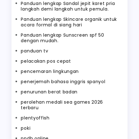
Panduan lengkap Sandal jepit karet pria
langkah demi langkah untuk pemula.
Panduan lengkap Skincare organik untuk
acara formal di siang hari
Panduan lengkap Sunscreen spf 50
dengan mudah.
panduan tv
pelacakan pos cepat
pencemaran lingkungan
penerjemah bahasa inggris spanyol
penurunan berat badan
perolehan medali sea games 2026
terbaru
plentyoffish
poki
ppdb online