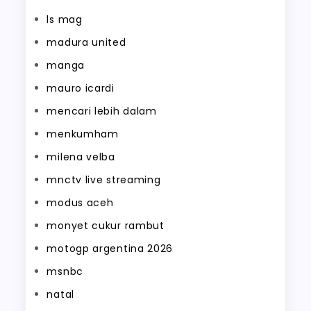
ls mag
madura united
manga
mauro icardi
mencari lebih dalam
menkumham
milena velba
mnctv live streaming
modus aceh
monyet cukur rambut
motogp argentina 2026
msnbc
natal