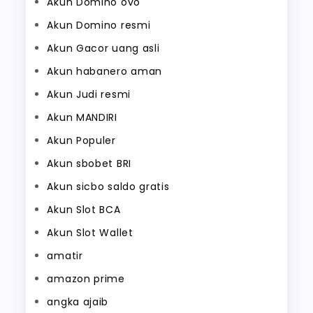
Akun Domino ovo
Akun Domino resmi
Akun Gacor uang asli
Akun habanero aman
Akun Judi resmi
Akun MANDIRI
Akun Populer
Akun sbobet BRI
Akun sicbo saldo gratis
Akun Slot BCA
Akun Slot Wallet
amatir
amazon prime
angka ajaib