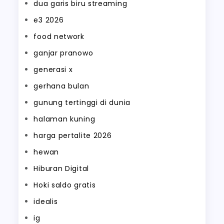
dua garis biru streaming
e3 2026
food network
ganjar pranowo
generasi x
gerhana bulan
gunung tertinggi di dunia
halaman kuning
harga pertalite 2026
hewan
Hiburan Digital
Hoki saldo gratis
idealis
ig