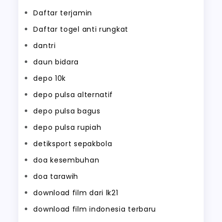
Daftar terjamin
Daftar togel anti rungkat
dantri
daun bidara
depo 10k
depo pulsa alternatif
depo pulsa bagus
depo pulsa rupiah
detiksport sepakbola
doa kesembuhan
doa tarawih
download film dari lk21
download film indonesia terbaru