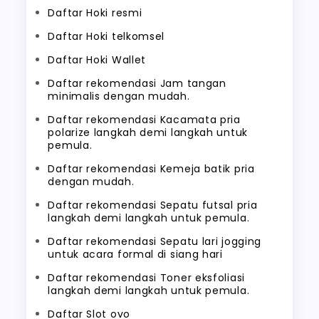
Daftar Hoki resmi
Daftar Hoki telkomsel
Daftar Hoki Wallet
Daftar rekomendasi Jam tangan
minimalis dengan mudah.
Daftar rekomendasi Kacamata pria
polarize langkah demi langkah untuk
pemula.
Daftar rekomendasi Kemeja batik pria
dengan mudah.
Daftar rekomendasi Sepatu futsal pria
langkah demi langkah untuk pemula.
Daftar rekomendasi Sepatu lari jogging
untuk acara formal di siang hari
Daftar rekomendasi Toner eksfoliasi
langkah demi langkah untuk pemula.
Daftar Slot ovo