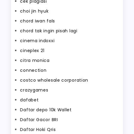
cek plagiasi
choi jin hyuk
chord iwan fals
chord tak ingin pisah lagi
cinema indoxxi
cineplex 21
citra monica
connection
costco wholesale corporation
crazygames
dafabet
Daftar depo 10k Wallet
Daftar Gacor BRI
Daftar Hoki Qris