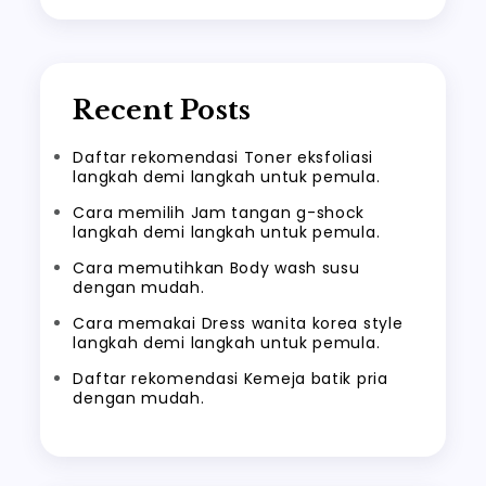
Recent Posts
Daftar rekomendasi Toner eksfoliasi
langkah demi langkah untuk pemula.
Cara memilih Jam tangan g-shock
langkah demi langkah untuk pemula.
Cara memutihkan Body wash susu
dengan mudah.
Cara memakai Dress wanita korea style
langkah demi langkah untuk pemula.
Daftar rekomendasi Kemeja batik pria
dengan mudah.