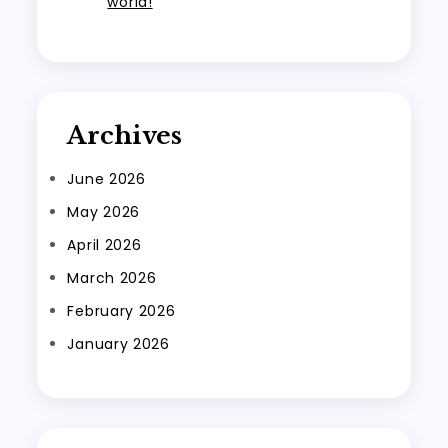
world!
Archives
June 2026
May 2026
April 2026
March 2026
February 2026
January 2026