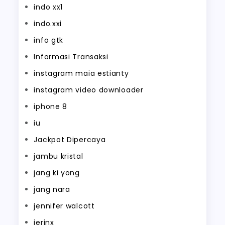
indo xx1
indo.xxi
info gtk
Informasi Transaksi
instagram maia estianty
instagram video downloader
iphone 8
iu
Jackpot Dipercaya
jambu kristal
jang ki yong
jang nara
jennifer walcott
jerinx