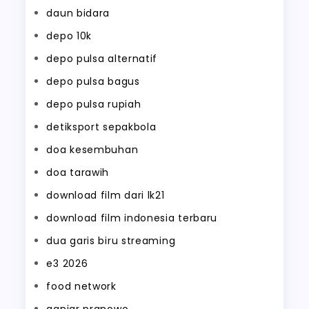
daun bidara
depo 10k
depo pulsa alternatif
depo pulsa bagus
depo pulsa rupiah
detiksport sepakbola
doa kesembuhan
doa tarawih
download film dari lk21
download film indonesia terbaru
dua garis biru streaming
e3 2026
food network