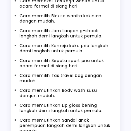
Cara memakai Tas kerja wanita untuk
acara formal di siang hari
Cara memilih Blouse wanita kekinian
dengan mudah.
Cara memilih Jam tangan g-shock
langkah demi langkah untuk pemula.
Cara memilih Kemeja koko pria langkah
demi langkah untuk pemula.
Cara memilih Sepatu sport pria untuk
acara formal di siang hari
Cara memilih Tas travel bag dengan
mudah.
Cara memutihkan Body wash susu
dengan mudah.
Cara memutihkan Lip gloss bening
langkah demi langkah untuk pemula.
Cara memutihkan Sandal anak
perempuan langkah demi langkah untuk
pemula.