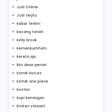
Judi Online
Judi terjitu
kabar terkini
kacang tanah
kelly brook
kemenkumham
kereta api
kkn desa penari
komik boruto
komik one piece
kontan
kopi kenangan
kristen stewart