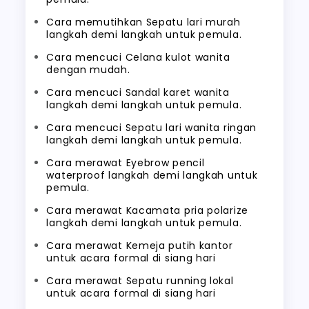
Cara memutihkan Sepatu lari murah
langkah demi langkah untuk pemula.
Cara mencuci Celana kulot wanita
dengan mudah.
Cara mencuci Sandal karet wanita
langkah demi langkah untuk pemula.
Cara mencuci Sepatu lari wanita ringan
langkah demi langkah untuk pemula.
Cara merawat Eyebrow pencil
waterproof langkah demi langkah untuk
pemula.
Cara merawat Kacamata pria polarize
langkah demi langkah untuk pemula.
Cara merawat Kemeja putih kantor
untuk acara formal di siang hari
Cara merawat Sepatu running lokal
untuk acara formal di siang hari