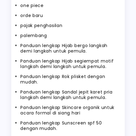
one piece
orde baru
pajak penghasilan
palembang
Panduan lengkap Hijab bergo langkah
demi langkah untuk pemula.
Panduan lengkap Hijab segiempat motif
langkah demi langkah untuk pemula.
Panduan lengkap Rok plisket dengan
mudah.
Panduan lengkap Sandal jepit karet pria
langkah demi langkah untuk pemula.
Panduan lengkap Skincare organik untuk
acara formal di siang hari
Panduan lengkap Sunscreen spf 50
dengan mudah.