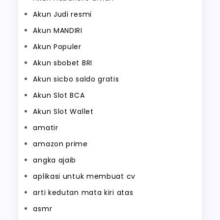
Akun Judi resmi
Akun MANDIRI
Akun Populer
Akun sbobet BRI
Akun sicbo saldo gratis
Akun Slot BCA
Akun Slot Wallet
amatir
amazon prime
angka ajaib
aplikasi untuk membuat cv
arti kedutan mata kiri atas
asmr