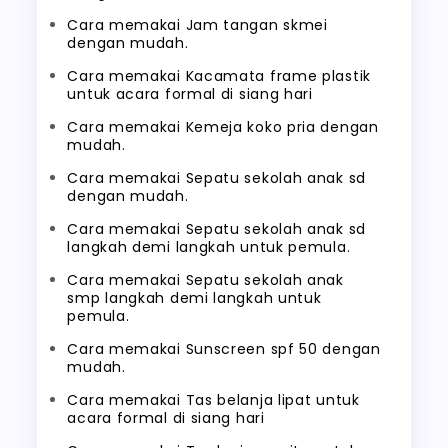
Cara memakai Jam tangan skmei
dengan mudah.
Cara memakai Kacamata frame plastik
untuk acara formal di siang hari
Cara memakai Kemeja koko pria dengan
mudah.
Cara memakai Sepatu sekolah anak sd
dengan mudah.
Cara memakai Sepatu sekolah anak sd
langkah demi langkah untuk pemula.
Cara memakai Sepatu sekolah anak
smp langkah demi langkah untuk
pemula.
Cara memakai Sunscreen spf 50 dengan
mudah.
Cara memakai Tas belanja lipat untuk
acara formal di siang hari