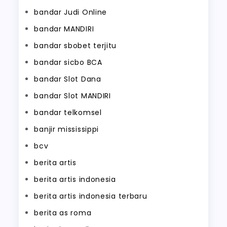
bandar Judi Online
bandar MANDIRI
bandar sbobet terjitu
bandar sicbo BCA
bandar Slot Dana
bandar Slot MANDIRI
bandar telkomsel
banjir mississippi
bcv
berita artis
berita artis indonesia
berita artis indonesia terbaru
berita as roma