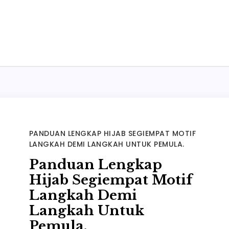
PANDUAN LENGKAP HIJAB SEGIEMPAT MOTIF
LANGKAH DEMI LANGKAH UNTUK PEMULA.
Panduan Lengkap
Hijab Segiempat Motif
Langkah Demi
Langkah Untuk
Pemula.