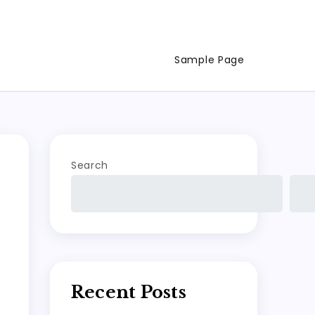
Sample Page
Search
Recent Posts