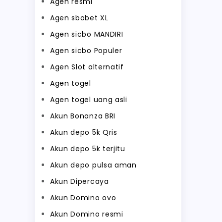
Agen resmi
Agen sbobet XL
Agen sicbo MANDIRI
Agen sicbo Populer
Agen Slot alternatif
Agen togel
Agen togel uang asli
Akun Bonanza BRI
Akun depo 5k Qris
Akun depo 5k terjitu
Akun depo pulsa aman
Akun Dipercaya
Akun Domino ovo
Akun Domino resmi