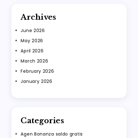
Archives
June 2026
May 2026
April 2026
March 2026
February 2026
January 2026
Categories
Agen Bonanza saldo gratis