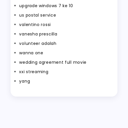
upgrade windows 7 ke 10
us postal service
valentino rossi
vanesha prescilla
volunteer adalah
wanna one
wedding agreement full movie
xxi streaming
yang