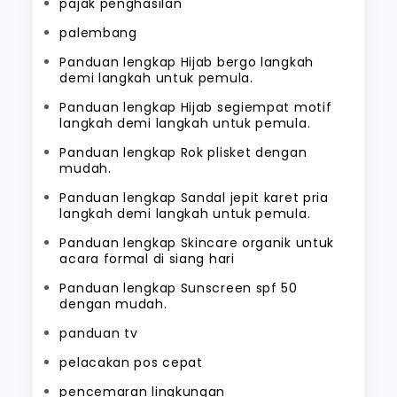
pajak penghasilan
palembang
Panduan lengkap Hijab bergo langkah
demi langkah untuk pemula.
Panduan lengkap Hijab segiempat motif
langkah demi langkah untuk pemula.
Panduan lengkap Rok plisket dengan
mudah.
Panduan lengkap Sandal jepit karet pria
langkah demi langkah untuk pemula.
Panduan lengkap Skincare organik untuk
acara formal di siang hari
Panduan lengkap Sunscreen spf 50
dengan mudah.
panduan tv
pelacakan pos cepat
pencemaran lingkungan