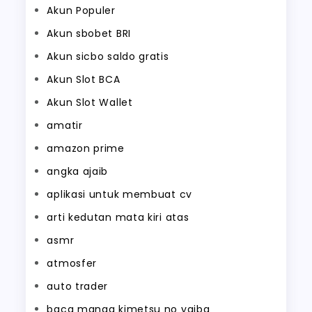
Akun Populer
Akun sbobet BRI
Akun sicbo saldo gratis
Akun Slot BCA
Akun Slot Wallet
amatir
amazon prime
angka ajaib
aplikasi untuk membuat cv
arti kedutan mata kiri atas
asmr
atmosfer
auto trader
baca manga kimetsu no yaiba