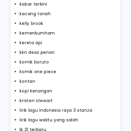
kabar terkini
kacang tanah
kelly brook
kemenkumham
kereta api
kkn desa penari
komik boruto
komik one piece
kontan
kopi kenangan
kristen stewart
lirik lagu indonesia raya 3 stanza
lirik lagu waktu yang salah
lk 21 terbaru