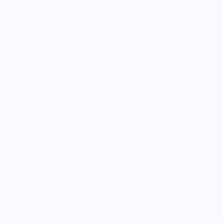
Proudly powered by WordPress
|
Theme:
Wanderz Blog by Crimson Themes.