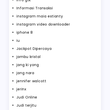
info gtk
Informasi Transaksi
instagram maia estianty
instagram video downloader
iphone 8
iu
Jackpot Dipercaya
jambu kristal
jang ki yong
jang nara
jennifer walcott
jerinx
Judi Online
Judi terjitu