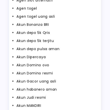
Agen Slot alternatif
Agen togel
Agen togel uang asli
Akun Bonanza BRI
Akun depo 5k Qris
Akun depo 5k terjitu
Akun depo pulsa aman
Akun Dipercaya
Akun Domino ovo
Akun Domino resmi
Akun Gacor uang asli
Akun habanero aman
Akun Judi resmi
Akun MANDIRI