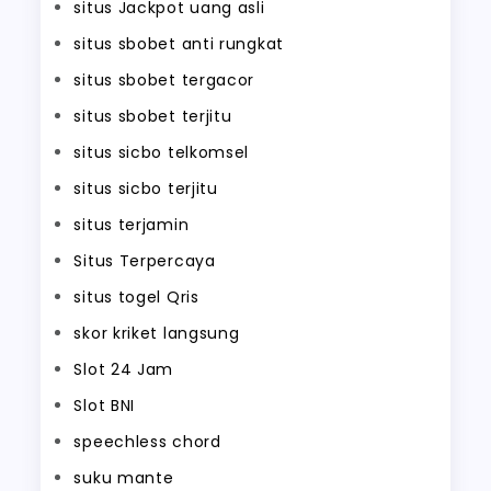
situs Jackpot uang asli
situs sbobet anti rungkat
situs sbobet tergacor
situs sbobet terjitu
situs sicbo telkomsel
situs sicbo terjitu
situs terjamin
Situs Terpercaya
situs togel Qris
skor kriket langsung
Slot 24 Jam
Slot BNI
speechless chord
suku mante