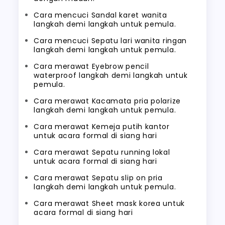
Cara mencuci Sandal karet wanita
langkah demi langkah untuk pemula.
Cara mencuci Sepatu lari wanita ringan
langkah demi langkah untuk pemula.
Cara merawat Eyebrow pencil
waterproof langkah demi langkah untuk
pemula.
Cara merawat Kacamata pria polarize
langkah demi langkah untuk pemula.
Cara merawat Kemeja putih kantor
untuk acara formal di siang hari
Cara merawat Sepatu running lokal
untuk acara formal di siang hari
Cara merawat Sepatu slip on pria
langkah demi langkah untuk pemula.
Cara merawat Sheet mask korea untuk
acara formal di siang hari