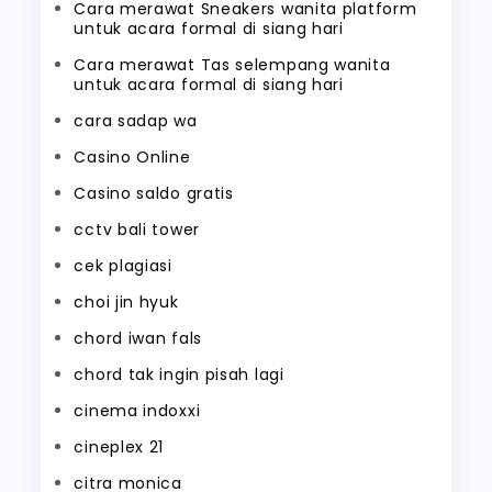
Cara merawat Sneakers wanita platform
untuk acara formal di siang hari
Cara merawat Tas selempang wanita
untuk acara formal di siang hari
cara sadap wa
Casino Online
Casino saldo gratis
cctv bali tower
cek plagiasi
choi jin hyuk
chord iwan fals
chord tak ingin pisah lagi
cinema indoxxi
cineplex 21
citra monica