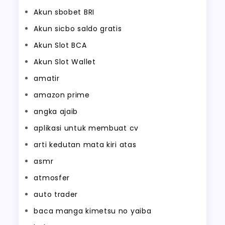
Akun sbobet BRI
Akun sicbo saldo gratis
Akun Slot BCA
Akun Slot Wallet
amatir
amazon prime
angka ajaib
aplikasi untuk membuat cv
arti kedutan mata kiri atas
asmr
atmosfer
auto trader
baca manga kimetsu no yaiba