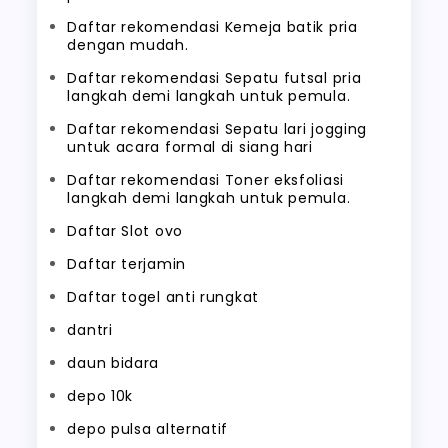
Daftar rekomendasi Kemeja batik pria
dengan mudah.
Daftar rekomendasi Sepatu futsal pria
langkah demi langkah untuk pemula.
Daftar rekomendasi Sepatu lari jogging
untuk acara formal di siang hari
Daftar rekomendasi Toner eksfoliasi
langkah demi langkah untuk pemula.
Daftar Slot ovo
Daftar terjamin
Daftar togel anti rungkat
dantri
daun bidara
depo 10k
depo pulsa alternatif