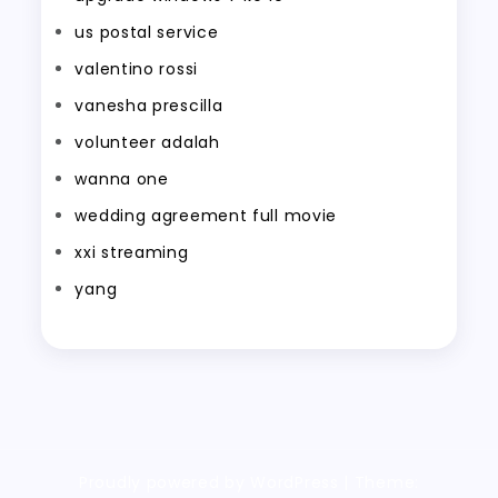
us postal service
valentino rossi
vanesha prescilla
volunteer adalah
wanna one
wedding agreement full movie
xxi streaming
yang
Proudly powered by WordPress
|
Theme: