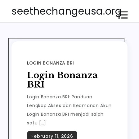
Skip
seethechangeusa.org
to
content
LOGIN BONANZA BRI
Login Bonanza
BRI
Login Bonanza BRI: Panduan
Lengkap Akses dan Keamanan Akun
Login Bonanza BRI menjadi salah
satu […]