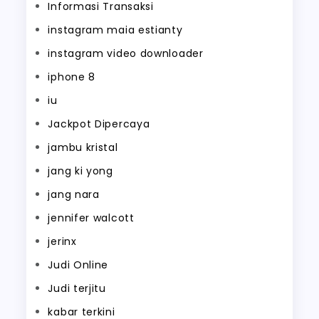
Informasi Transaksi
instagram maia estianty
instagram video downloader
iphone 8
iu
Jackpot Dipercaya
jambu kristal
jang ki yong
jang nara
jennifer walcott
jerinx
Judi Online
Judi terjitu
kabar terkini