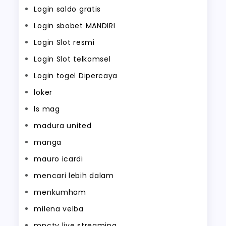
Login saldo gratis
Login sbobet MANDIRI
Login Slot resmi
Login Slot telkomsel
Login togel Dipercaya
loker
ls mag
madura united
manga
mauro icardi
mencari lebih dalam
menkumham
milena velba
mnctv live streaming