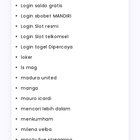
Login saldo gratis
Login sbobet MANDIRI
Login Slot resmi
Login Slot telkomsel
Login togel Dipercaya
loker
ls mag
madura united
manga
mauro icardi
mencari lebih dalam
menkumham
milena velba
mnctv live streaming