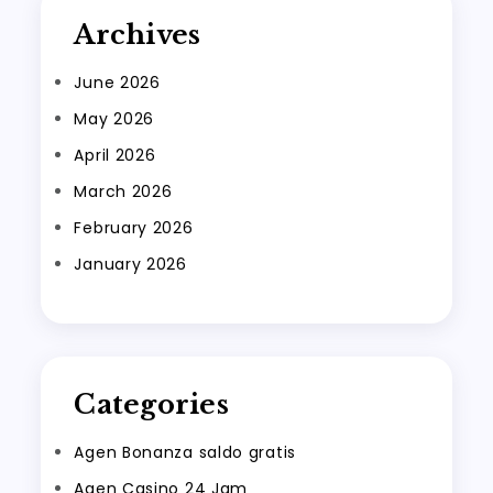
Archives
June 2026
May 2026
April 2026
March 2026
February 2026
January 2026
Categories
Agen Bonanza saldo gratis
Agen Casino 24 Jam