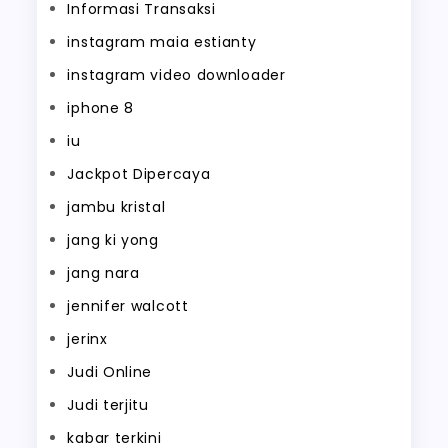
Informasi Transaksi
instagram maia estianty
instagram video downloader
iphone 8
iu
Jackpot Dipercaya
jambu kristal
jang ki yong
jang nara
jennifer walcott
jerinx
Judi Online
Judi terjitu
kabar terkini