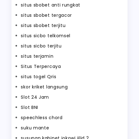
situs sbobet anti rungkat
situs sbobet tergacor
situs sbobet terjitu
situs sicbo telkomsel
situs sicbo terjitu
situs terjamin
Situs Terpercaya
situs togel Qris
skor kriket langsung
Slot 24 Jam
Slot BNI
speechless chord
suku mante
susunan kabinet jokowi jilid 2