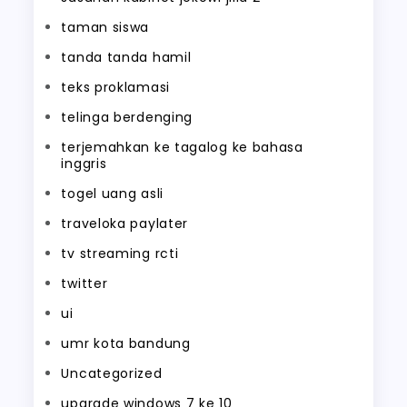
taman siswa
tanda tanda hamil
teks proklamasi
telinga berdenging
terjemahkan ke tagalog ke bahasa
inggris
togel uang asli
traveloka paylater
tv streaming rcti
twitter
ui
umr kota bandung
Uncategorized
upgrade windows 7 ke 10