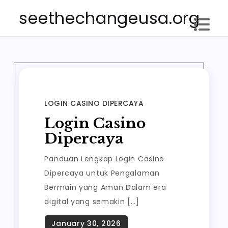
Skip
seethechangeusa.org
to
content
LOGIN CASINO DIPERCAYA
Login Casino
Dipercaya
Panduan Lengkap Login Casino
Dipercaya untuk Pengalaman
Bermain yang Aman Dalam era
digital yang semakin […]