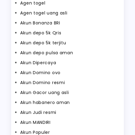
Agen togel
Agen togel uang asli
Akun Bonanza BRI
Akun depo 5k Qris
Akun depo 5k terjitu
Akun depo pulsa aman
Akun Dipercaya
Akun Domino ovo
Akun Domino resmi
Akun Gacor uang asli
Akun habanero aman
Akun Judi resmi
Akun MANDIRI
Akun Populer