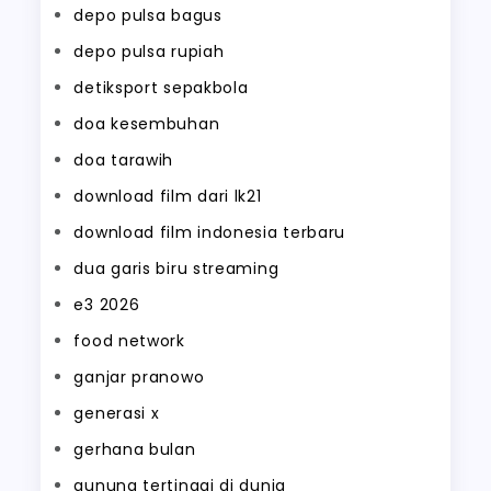
depo pulsa bagus
depo pulsa rupiah
detiksport sepakbola
doa kesembuhan
doa tarawih
download film dari lk21
download film indonesia terbaru
dua garis biru streaming
e3 2026
food network
ganjar pranowo
generasi x
gerhana bulan
gunung tertinggi di dunia