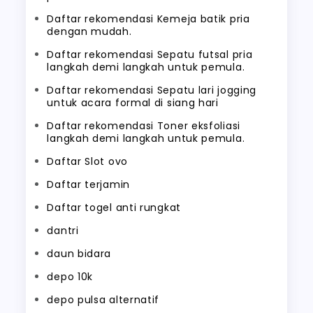
Daftar rekomendasi Kemeja batik pria
dengan mudah.
Daftar rekomendasi Sepatu futsal pria
langkah demi langkah untuk pemula.
Daftar rekomendasi Sepatu lari jogging
untuk acara formal di siang hari
Daftar rekomendasi Toner eksfoliasi
langkah demi langkah untuk pemula.
Daftar Slot ovo
Daftar terjamin
Daftar togel anti rungkat
dantri
daun bidara
depo 10k
depo pulsa alternatif