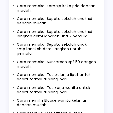
Cara memakai Kemeja koko pria dengan
mudah.
Cara memakai Sepatu sekolah anak sd
dengan mudah.
Cara memakai Sepatu sekolah anak sd
langkah demi langkah untuk pemula.
Cara memakai Sepatu sekolah anak
smp langkah demi langkah untuk
pemula.
Cara memakai Sunscreen spf 50 dengan
mudah.
Cara memakai Tas belanja lipat untuk
acara formal di siang hari
Cara memakai Tas kerja wanita untuk
acara formal di siang hari
Cara memilih Blouse wanita kekinian
dengan mudah.