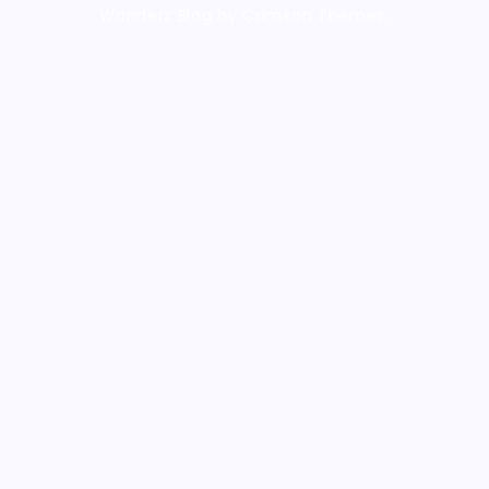
Wanderz Blog by Crimson Themes.