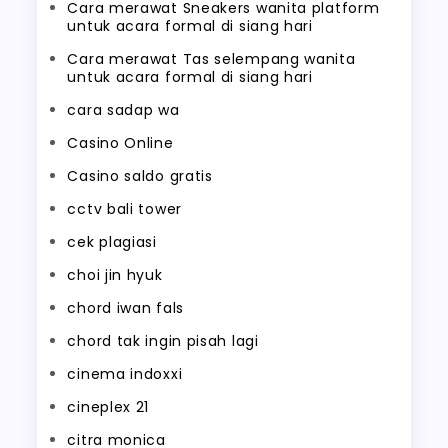
Cara merawat Sneakers wanita platform
untuk acara formal di siang hari
Cara merawat Tas selempang wanita
untuk acara formal di siang hari
cara sadap wa
Casino Online
Casino saldo gratis
cctv bali tower
cek plagiasi
choi jin hyuk
chord iwan fals
chord tak ingin pisah lagi
cinema indoxxi
cineplex 21
citra monica