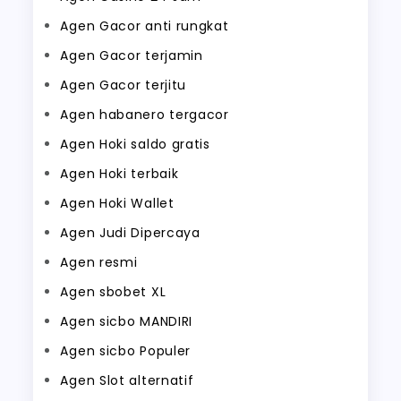
Agen Gacor anti rungkat
Agen Gacor terjamin
Agen Gacor terjitu
Agen habanero tergacor
Agen Hoki saldo gratis
Agen Hoki terbaik
Agen Hoki Wallet
Agen Judi Dipercaya
Agen resmi
Agen sbobet XL
Agen sicbo MANDIRI
Agen sicbo Populer
Agen Slot alternatif