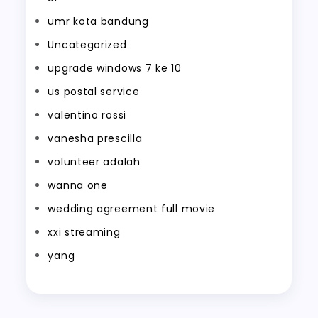
umr kota bandung
Uncategorized
upgrade windows 7 ke 10
us postal service
valentino rossi
vanesha prescilla
volunteer adalah
wanna one
wedding agreement full movie
xxi streaming
yang