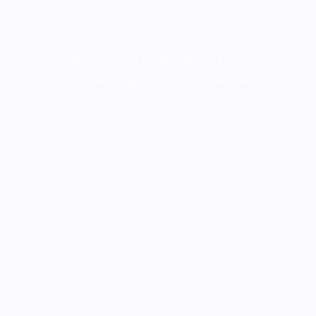
Proudly powered by WordPress
|
Theme:
Wanderz Blog by Crimson Themes.