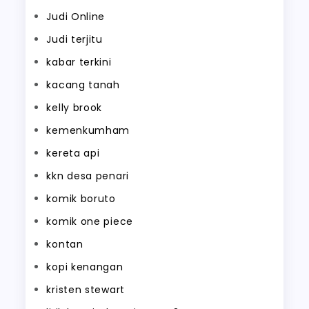
Judi Online
Judi terjitu
kabar terkini
kacang tanah
kelly brook
kemenkumham
kereta api
kkn desa penari
komik boruto
komik one piece
kontan
kopi kenangan
kristen stewart