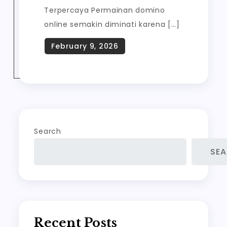
Terpercaya Permainan domino
online semakin diminati karena […]
Search
SE
Recent Posts