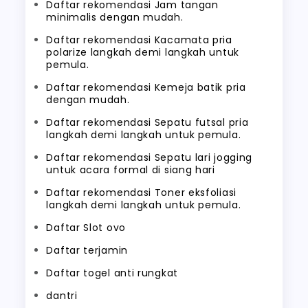
Daftar rekomendasi Jam tangan
minimalis dengan mudah.
Daftar rekomendasi Kacamata pria
polarize langkah demi langkah untuk
pemula.
Daftar rekomendasi Kemeja batik pria
dengan mudah.
Daftar rekomendasi Sepatu futsal pria
langkah demi langkah untuk pemula.
Daftar rekomendasi Sepatu lari jogging
untuk acara formal di siang hari
Daftar rekomendasi Toner eksfoliasi
langkah demi langkah untuk pemula.
Daftar Slot ovo
Daftar terjamin
Daftar togel anti rungkat
dantri