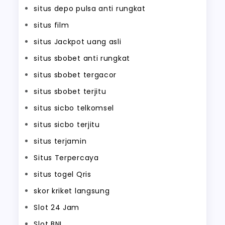
situs depo pulsa anti rungkat
situs film
situs Jackpot uang asli
situs sbobet anti rungkat
situs sbobet tergacor
situs sbobet terjitu
situs sicbo telkomsel
situs sicbo terjitu
situs terjamin
Situs Terpercaya
situs togel Qris
skor kriket langsung
Slot 24 Jam
Slot BNI