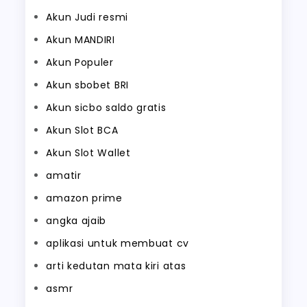
Akun Judi resmi
Akun MANDIRI
Akun Populer
Akun sbobet BRI
Akun sicbo saldo gratis
Akun Slot BCA
Akun Slot Wallet
amatir
amazon prime
angka ajaib
aplikasi untuk membuat cv
arti kedutan mata kiri atas
asmr