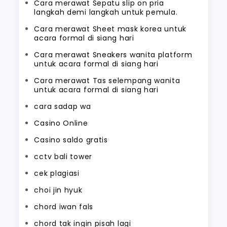
Cara merawat Sepatu slip on pria
langkah demi langkah untuk pemula.
Cara merawat Sheet mask korea untuk
acara formal di siang hari
Cara merawat Sneakers wanita platform
untuk acara formal di siang hari
Cara merawat Tas selempang wanita
untuk acara formal di siang hari
cara sadap wa
Casino Online
Casino saldo gratis
cctv bali tower
cek plagiasi
choi jin hyuk
chord iwan fals
chord tak ingin pisah lagi