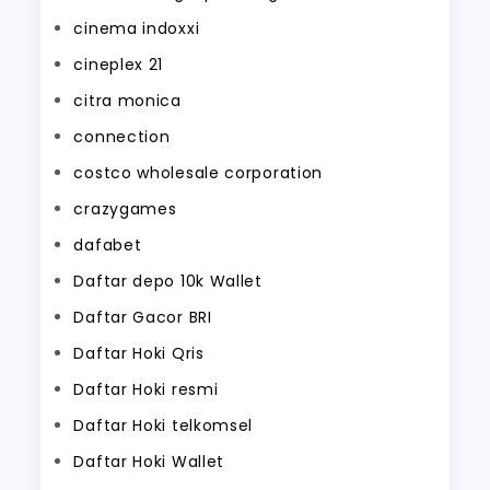
cinema indoxxi
cineplex 21
citra monica
connection
costco wholesale corporation
crazygames
dafabet
Daftar depo 10k Wallet
Daftar Gacor BRI
Daftar Hoki Qris
Daftar Hoki resmi
Daftar Hoki telkomsel
Daftar Hoki Wallet