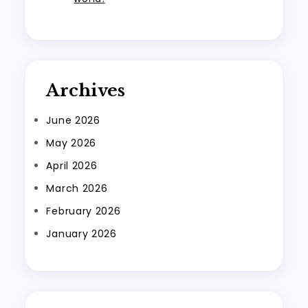
Archives
June 2026
May 2026
April 2026
March 2026
February 2026
January 2026