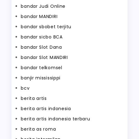
bandar Judi Online
bandar MANDIRI
bandar sbobet terjitu
bandar sicbo BCA
bandar Slot Dana
bandar Slot MANDIRI
bandar telkomsel
banjir mississippi
bcv
berita artis
berita artis indonesia
berita artis indonesia terbaru
berita as roma