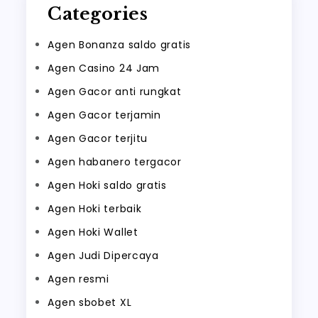
Categories
Agen Bonanza saldo gratis
Agen Casino 24 Jam
Agen Gacor anti rungkat
Agen Gacor terjamin
Agen Gacor terjitu
Agen habanero tergacor
Agen Hoki saldo gratis
Agen Hoki terbaik
Agen Hoki Wallet
Agen Judi Dipercaya
Agen resmi
Agen sbobet XL