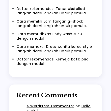
Daftar rekomendasi Toner eksfoliasi
langkah demi langkah untuk pemula.
Cara memilih Jam tangan g-shock
langkah demi langkah untuk pemula.
Cara memutihkan Body wash susu
dengan mudah.
Cara memakai Dress wanita korea style
langkah demi langkah untuk pemula.
Daftar rekomendasi Kemeja batik pria
dengan mudah.
Recent Comments
A WordPress Commenter
on
Hello
world!