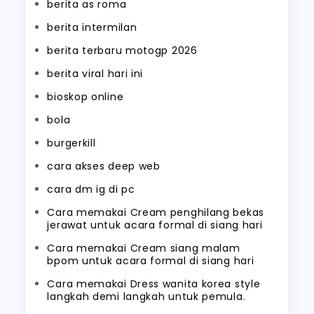
berita as roma
berita intermilan
berita terbaru motogp 2026
berita viral hari ini
bioskop online
bola
burgerkill
cara akses deep web
cara dm ig di pc
Cara memakai Cream penghilang bekas
jerawat untuk acara formal di siang hari
Cara memakai Cream siang malam
bpom untuk acara formal di siang hari
Cara memakai Dress wanita korea style
langkah demi langkah untuk pemula.