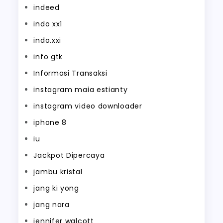
indeed
indo xx1
indo.xxi
info gtk
Informasi Transaksi
instagram maia estianty
instagram video downloader
iphone 8
iu
Jackpot Dipercaya
jambu kristal
jang ki yong
jang nara
jennifer walcott