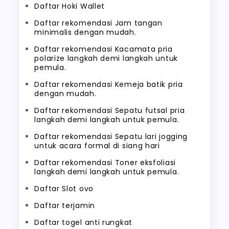
Daftar Hoki Wallet
Daftar rekomendasi Jam tangan
minimalis dengan mudah.
Daftar rekomendasi Kacamata pria
polarize langkah demi langkah untuk
pemula.
Daftar rekomendasi Kemeja batik pria
dengan mudah.
Daftar rekomendasi Sepatu futsal pria
langkah demi langkah untuk pemula.
Daftar rekomendasi Sepatu lari jogging
untuk acara formal di siang hari
Daftar rekomendasi Toner eksfoliasi
langkah demi langkah untuk pemula.
Daftar Slot ovo
Daftar terjamin
Daftar togel anti rungkat