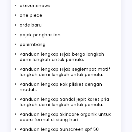
okezonenews
one piece
orde baru
pajak penghasilan
palembang
Panduan lengkap Hijab bergo langkah
demi langkah untuk pemula.
Panduan lengkap Hijab segiempat motif
langkah demi langkah untuk pemula.
Panduan lengkap Rok plisket dengan
mudah.
Panduan lengkap Sandal jepit karet pria
langkah demi langkah untuk pemula.
Panduan lengkap Skincare organik untuk
acara formal di siang hari
Panduan lengkap Sunscreen spf 50