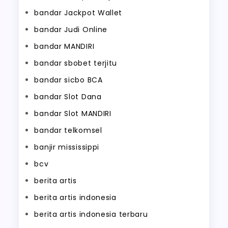
bandar Jackpot Wallet
bandar Judi Online
bandar MANDIRI
bandar sbobet terjitu
bandar sicbo BCA
bandar Slot Dana
bandar Slot MANDIRI
bandar telkomsel
banjir mississippi
bcv
berita artis
berita artis indonesia
berita artis indonesia terbaru