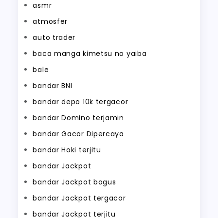
asmr
atmosfer
auto trader
baca manga kimetsu no yaiba
bale
bandar BNI
bandar depo 10k tergacor
bandar Domino terjamin
bandar Gacor Dipercaya
bandar Hoki terjitu
bandar Jackpot
bandar Jackpot bagus
bandar Jackpot tergacor
bandar Jackpot terjitu