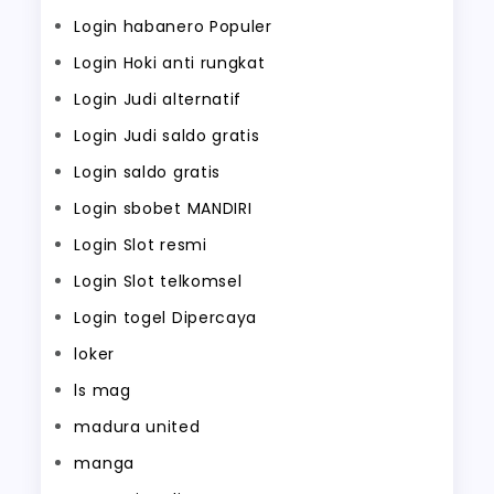
Login habanero Populer
Login Hoki anti rungkat
Login Judi alternatif
Login Judi saldo gratis
Login saldo gratis
Login sbobet MANDIRI
Login Slot resmi
Login Slot telkomsel
Login togel Dipercaya
loker
ls mag
madura united
manga