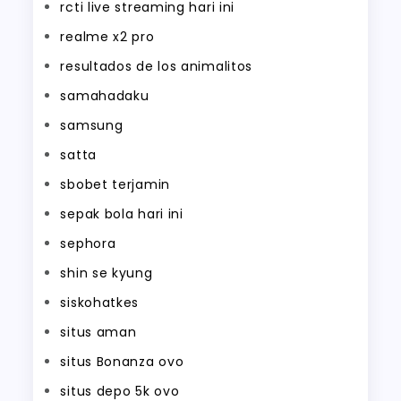
rcti live streaming hari ini
realme x2 pro
resultados de los animalitos
samahadaku
samsung
satta
sbobet terjamin
sepak bola hari ini
sephora
shin se kyung
siskohatkes
situs aman
situs Bonanza ovo
situs depo 5k ovo