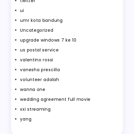
twitter
ui
umr kota bandung
Uncategorized
upgrade windows 7 ke 10
us postal service
valentino rossi
vanesha prescilla
volunteer adalah
wanna one
wedding agreement full movie
xxi streaming
yang