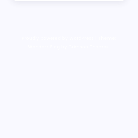
Proudly powered by WordPress
|
Theme:
Wanderz Blog by Crimson Themes.