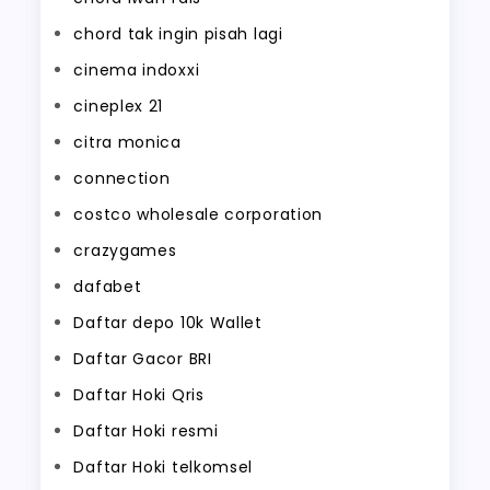
chord tak ingin pisah lagi
cinema indoxxi
cineplex 21
citra monica
connection
costco wholesale corporation
crazygames
dafabet
Daftar depo 10k Wallet
Daftar Gacor BRI
Daftar Hoki Qris
Daftar Hoki resmi
Daftar Hoki telkomsel