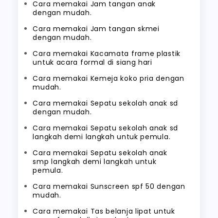
Cara memakai Jam tangan anak
dengan mudah.
Cara memakai Jam tangan skmei
dengan mudah.
Cara memakai Kacamata frame plastik
untuk acara formal di siang hari
Cara memakai Kemeja koko pria dengan
mudah.
Cara memakai Sepatu sekolah anak sd
dengan mudah.
Cara memakai Sepatu sekolah anak sd
langkah demi langkah untuk pemula.
Cara memakai Sepatu sekolah anak
smp langkah demi langkah untuk
pemula.
Cara memakai Sunscreen spf 50 dengan
mudah.
Cara memakai Tas belanja lipat untuk