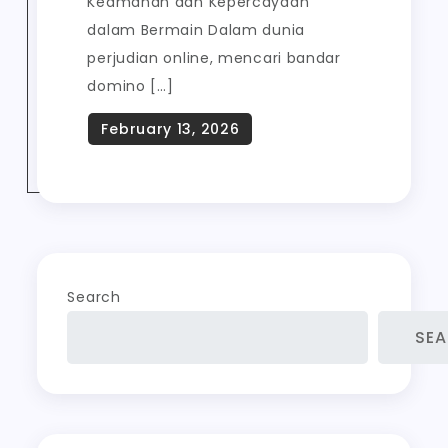
Keamanan dan Kepercayaan
dalam Bermain Dalam dunia
perjudian online, mencari bandar
domino […]
Search
SE