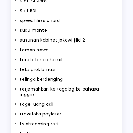
Slot 24 Jam
Slot BNI
speechless chord
suku mante
susunan kabinet jokowi jilid 2
taman siswa
tanda tanda hamil
teks proklamasi
telinga berdenging
terjemahkan ke tagalog ke bahasa
inggris
togel uang asli
traveloka paylater
tv streaming rcti