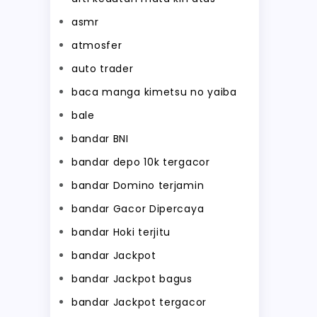
asmr
atmosfer
auto trader
baca manga kimetsu no yaiba
bale
bandar BNI
bandar depo 10k tergacor
bandar Domino terjamin
bandar Gacor Dipercaya
bandar Hoki terjitu
bandar Jackpot
bandar Jackpot bagus
bandar Jackpot tergacor