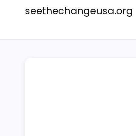
Skip
seethechangeusa.org
to
content