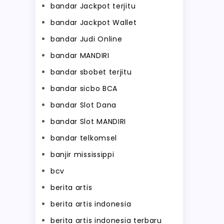
bandar Jackpot terjitu
bandar Jackpot Wallet
bandar Judi Online
bandar MANDIRI
bandar sbobet terjitu
bandar sicbo BCA
bandar Slot Dana
bandar Slot MANDIRI
bandar telkomsel
banjir mississippi
bcv
berita artis
berita artis indonesia
berita artis indonesia terbaru