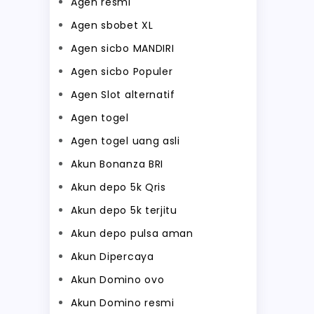
Agen resmi
Agen sbobet XL
Agen sicbo MANDIRI
Agen sicbo Populer
Agen Slot alternatif
Agen togel
Agen togel uang asli
Akun Bonanza BRI
Akun depo 5k Qris
Akun depo 5k terjitu
Akun depo pulsa aman
Akun Dipercaya
Akun Domino ovo
Akun Domino resmi