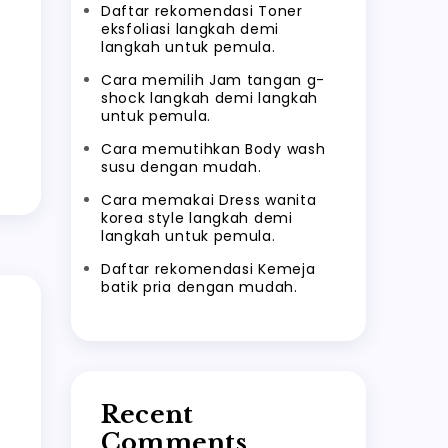
Daftar rekomendasi Toner
eksfoliasi langkah demi
langkah untuk pemula.
Cara memilih Jam tangan g-
shock langkah demi langkah
untuk pemula.
Cara memutihkan Body wash
susu dengan mudah.
Cara memakai Dress wanita
korea style langkah demi
langkah untuk pemula.
Daftar rekomendasi Kemeja
batik pria dengan mudah.
Recent
Comments