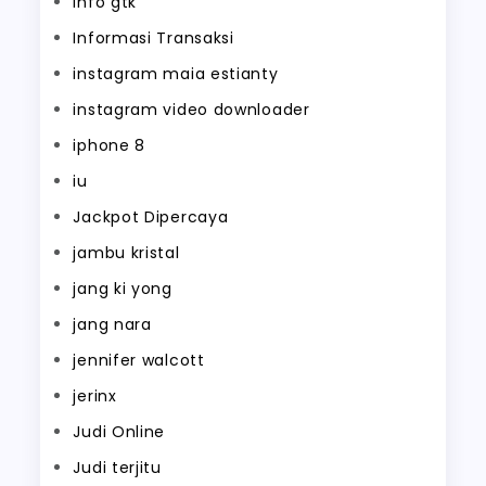
info gtk
Informasi Transaksi
instagram maia estianty
instagram video downloader
iphone 8
iu
Jackpot Dipercaya
jambu kristal
jang ki yong
jang nara
jennifer walcott
jerinx
Judi Online
Judi terjitu