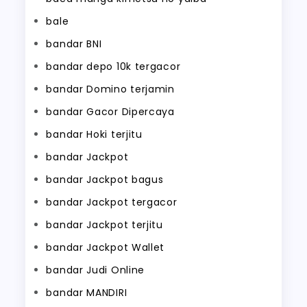
bale
bandar BNI
bandar depo 10k tergacor
bandar Domino terjamin
bandar Gacor Dipercaya
bandar Hoki terjitu
bandar Jackpot
bandar Jackpot bagus
bandar Jackpot tergacor
bandar Jackpot terjitu
bandar Jackpot Wallet
bandar Judi Online
bandar MANDIRI