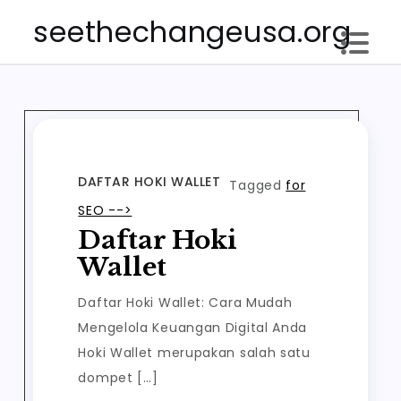
Skip
seethechangeusa.org
to
content
DAFTAR HOKI WALLET
Tagged
for
SEO -->
Daftar Hoki
Wallet
Daftar Hoki Wallet: Cara Mudah
Mengelola Keuangan Digital Anda
Hoki Wallet merupakan salah satu
dompet […]