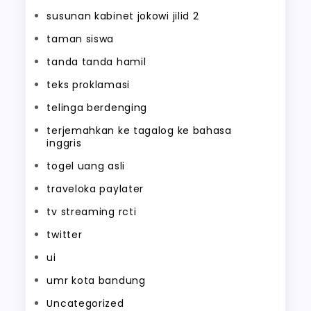
susunan kabinet jokowi jilid 2
taman siswa
tanda tanda hamil
teks proklamasi
telinga berdenging
terjemahkan ke tagalog ke bahasa
inggris
togel uang asli
traveloka paylater
tv streaming rcti
twitter
ui
umr kota bandung
Uncategorized