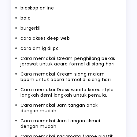
bioskop online
bola
burgerkill
cara akses deep web
cara dm ig di pc
Cara memakai Cream penghilang bekas
jerawat untuk acara formal di siang hari
Cara memakai Cream siang malam
bpom untuk acara formal di siang hari
Cara memakai Dress wanita korea style
langkah demi langkah untuk pemula.
Cara memakai Jam tangan anak
dengan mudah.
Cara memakai Jam tangan skmei
dengan mudah.
Cara memakai Kacamata frame plastik