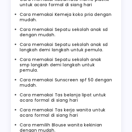
untuk acara formal di siang hari
Cara memakai Kemeja koko pria dengan
mudah.
Cara memakai Sepatu sekolah anak sd
dengan mudah.
Cara memakai Sepatu sekolah anak sd
langkah demi langkah untuk pemula.
Cara memakai Sepatu sekolah anak
smp langkah demi langkah untuk
pemula.
Cara memakai Sunscreen spf 50 dengan
mudah.
Cara memakai Tas belanja lipat untuk
acara formal di siang hari
Cara memakai Tas kerja wanita untuk
acara formal di siang hari
Cara memilih Blouse wanita kekinian
dengan mudah.