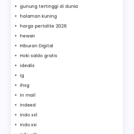
gunung tertinggi di dunia
halaman kuning
harga pertalite 2026
hewan
Hiburan Digital
Hoki saldo gratis
idealis
ig
ihsg
in mail
indeed
indo xx1
indo.xxi