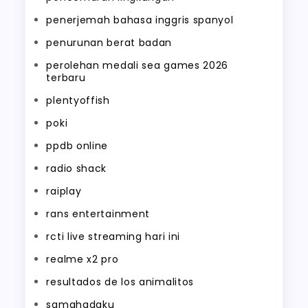
penerjemah bahasa inggris spanyol
penurunan berat badan
perolehan medali sea games 2026
terbaru
plentyoffish
poki
ppdb online
radio shack
raiplay
rans entertainment
rcti live streaming hari ini
realme x2 pro
resultados de los animalitos
samahadaku