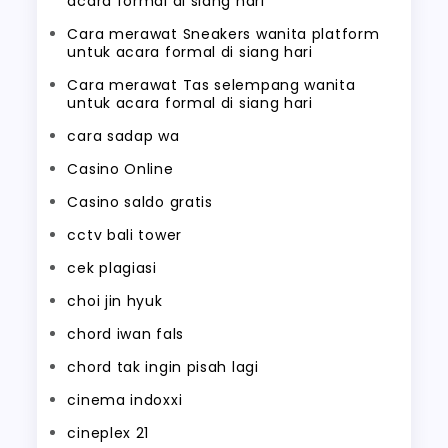
acara formal di siang hari
Cara merawat Sneakers wanita platform
untuk acara formal di siang hari
Cara merawat Tas selempang wanita
untuk acara formal di siang hari
cara sadap wa
Casino Online
Casino saldo gratis
cctv bali tower
cek plagiasi
choi jin hyuk
chord iwan fals
chord tak ingin pisah lagi
cinema indoxxi
cineplex 21