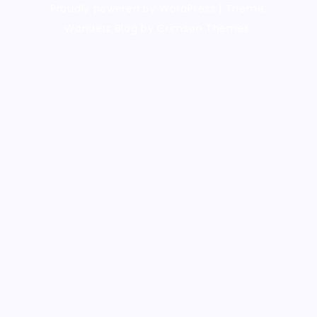
Proudly powered by WordPress
|
Theme:
Wanderz Blog by Crimson Themes.