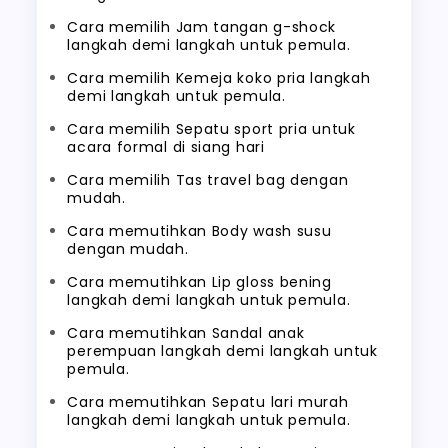
Cara memilih Jam tangan g-shock
langkah demi langkah untuk pemula.
Cara memilih Kemeja koko pria langkah
demi langkah untuk pemula.
Cara memilih Sepatu sport pria untuk
acara formal di siang hari
Cara memilih Tas travel bag dengan
mudah.
Cara memutihkan Body wash susu
dengan mudah.
Cara memutihkan Lip gloss bening
langkah demi langkah untuk pemula.
Cara memutihkan Sandal anak
perempuan langkah demi langkah untuk
pemula.
Cara memutihkan Sepatu lari murah
langkah demi langkah untuk pemula.