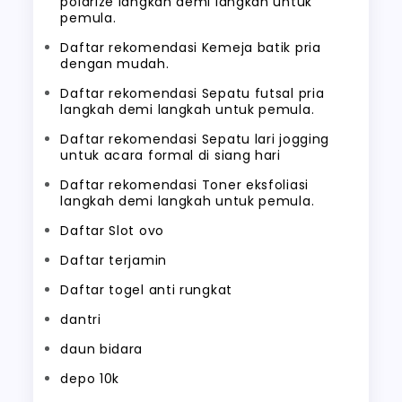
polarize langkah demi langkah untuk
pemula.
Daftar rekomendasi Kemeja batik pria
dengan mudah.
Daftar rekomendasi Sepatu futsal pria
langkah demi langkah untuk pemula.
Daftar rekomendasi Sepatu lari jogging
untuk acara formal di siang hari
Daftar rekomendasi Toner eksfoliasi
langkah demi langkah untuk pemula.
Daftar Slot ovo
Daftar terjamin
Daftar togel anti rungkat
dantri
daun bidara
depo 10k