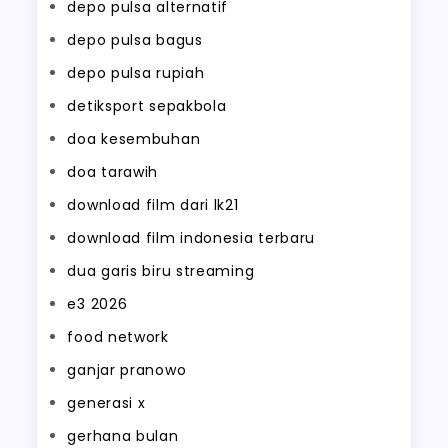
depo pulsa alternatif
depo pulsa bagus
depo pulsa rupiah
detiksport sepakbola
doa kesembuhan
doa tarawih
download film dari lk21
download film indonesia terbaru
dua garis biru streaming
e3 2026
food network
ganjar pranowo
generasi x
gerhana bulan