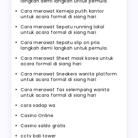
langkah demi langkah untuk pemula.
Cara merawat Kemeja putih kantor
untuk acara formal di siang hari
Cara merawat Sepatu running lokal
untuk acara formal di siang hari
Cara merawat Sepatu slip on pria
langkah demi langkah untuk pemula.
Cara merawat Sheet mask korea untuk
acara formal di siang hari
Cara merawat Sneakers wanita platform
untuk acara formal di siang hari
Cara merawat Tas selempang wanita
untuk acara formal di siang hari
cara sadap wa
Casino Online
Casino saldo gratis
cctv bali tower