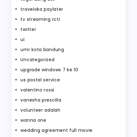
traveloka paylater
tv streaming rcti
twitter
ui
umr kota bandung
Uncategorized
upgrade windows 7 ke 10
us postal service
valentino rossi
vanesha prescilla
volunteer adalah
wanna one
wedding agreement full movie