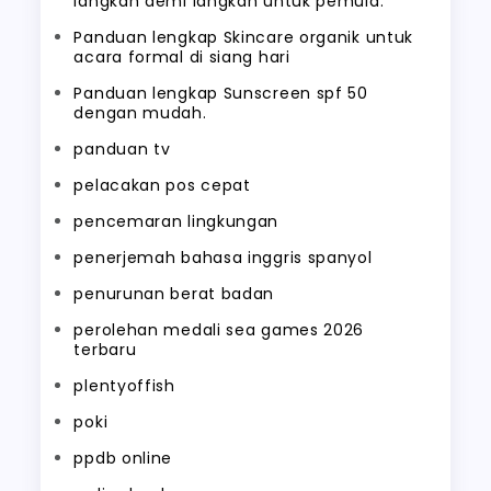
langkah demi langkah untuk pemula.
Panduan lengkap Skincare organik untuk
acara formal di siang hari
Panduan lengkap Sunscreen spf 50
dengan mudah.
panduan tv
pelacakan pos cepat
pencemaran lingkungan
penerjemah bahasa inggris spanyol
penurunan berat badan
perolehan medali sea games 2026
terbaru
plentyoffish
poki
ppdb online