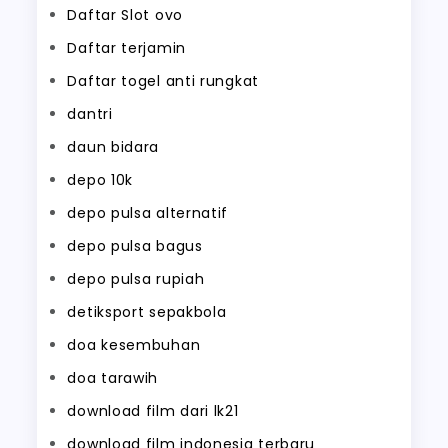
Daftar Slot ovo
Daftar terjamin
Daftar togel anti rungkat
dantri
daun bidara
depo 10k
depo pulsa alternatif
depo pulsa bagus
depo pulsa rupiah
detiksport sepakbola
doa kesembuhan
doa tarawih
download film dari lk21
download film indonesia terbaru