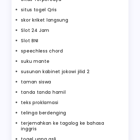
situs togel Qris
skor kriket langsung
Slot 24 Jam
Slot BNI
speechless chord
suku mante
susunan kabinet jokowi jilid 2
taman siswa
tanda tanda hamil
teks proklamasi
telinga berdenging
terjemahkan ke tagalog ke bahasa
inggris
togel uang asli