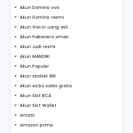
Akun Domino ovo
Akun Domino resmi
Akun Gacor uang asli
Akun habanero aman
Akun Judi resmi
Akun MANDIRI
Akun Populer
Akun sbobet BRI
Akun sicbo saldo gratis
Akun Slot BCA
Akun Slot Wallet
amatir
amazon prime