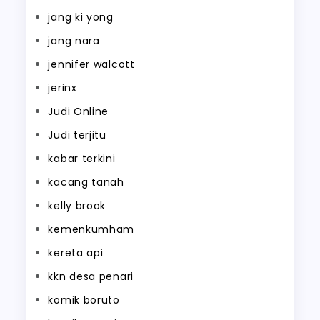
jang ki yong
jang nara
jennifer walcott
jerinx
Judi Online
Judi terjitu
kabar terkini
kacang tanah
kelly brook
kemenkumham
kereta api
kkn desa penari
komik boruto