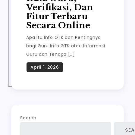
Verifikasi, Dan
Fitur Terbaru
Secara Online
Apa Itu Info GTK dan Pentingnya
bagi Guru Info GTK atau Informasi
Guru dan Tenaga […]
Search
SE