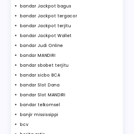
bandar Jackpot bagus
bandar Jackpot tergacor
bandar Jackpot terjitu
bandar Jackpot Wallet
bandar Judi Online
bandar MANDIRI
bandar sbobet terjitu
bandar sicbo BCA
bandar Slot Dana
bandar Slot MANDIRI
bandar telkomsel
banjir mississippi
bcv