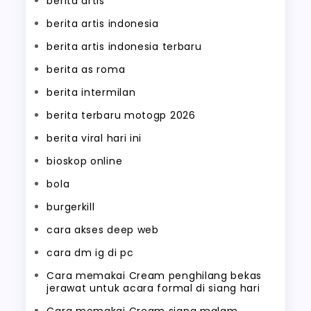
berita artis
berita artis indonesia
berita artis indonesia terbaru
berita as roma
berita intermilan
berita terbaru motogp 2026
berita viral hari ini
bioskop online
bola
burgerkill
cara akses deep web
cara dm ig di pc
Cara memakai Cream penghilang bekas
jerawat untuk acara formal di siang hari