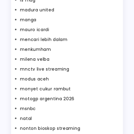
ls mag
madura united
manga
mauro icardi
mencari lebih dalam
menkumham
milena velba
mnctv live streaming
modus aceh
monyet cukur rambut
motogp argentina 2026
msnbc
natal
nonton bioskop streaming