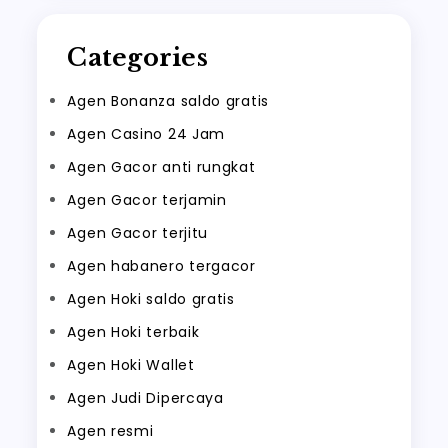
Categories
Agen Bonanza saldo gratis
Agen Casino 24 Jam
Agen Gacor anti rungkat
Agen Gacor terjamin
Agen Gacor terjitu
Agen habanero tergacor
Agen Hoki saldo gratis
Agen Hoki terbaik
Agen Hoki Wallet
Agen Judi Dipercaya
Agen resmi