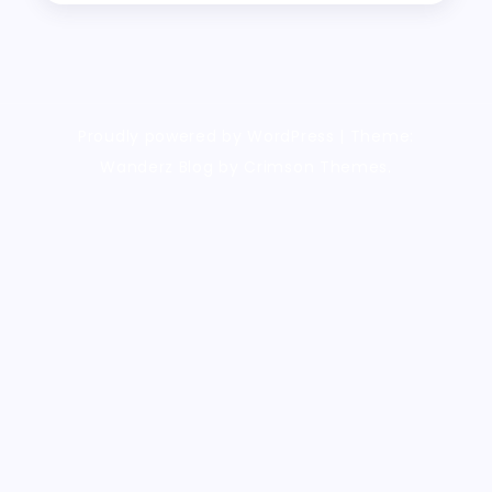
Proudly powered by WordPress
|
Theme:
Wanderz Blog by Crimson Themes.