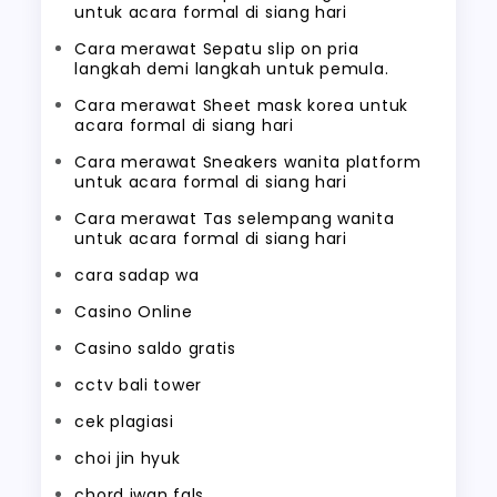
untuk acara formal di siang hari
Cara merawat Sepatu slip on pria
langkah demi langkah untuk pemula.
Cara merawat Sheet mask korea untuk
acara formal di siang hari
Cara merawat Sneakers wanita platform
untuk acara formal di siang hari
Cara merawat Tas selempang wanita
untuk acara formal di siang hari
cara sadap wa
Casino Online
Casino saldo gratis
cctv bali tower
cek plagiasi
choi jin hyuk
chord iwan fals