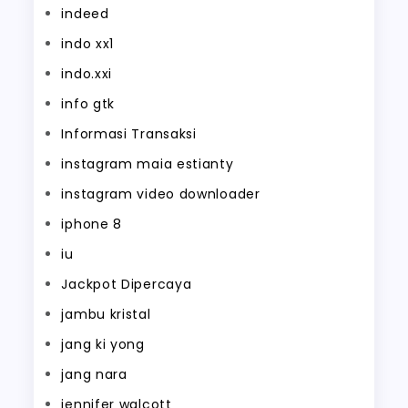
indeed
indo xx1
indo.xxi
info gtk
Informasi Transaksi
instagram maia estianty
instagram video downloader
iphone 8
iu
Jackpot Dipercaya
jambu kristal
jang ki yong
jang nara
jennifer walcott