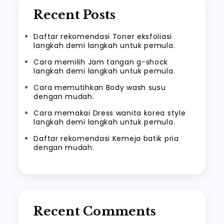
Recent Posts
Daftar rekomendasi Toner eksfoliasi
langkah demi langkah untuk pemula.
Cara memilih Jam tangan g-shock
langkah demi langkah untuk pemula.
Cara memutihkan Body wash susu
dengan mudah.
Cara memakai Dress wanita korea style
langkah demi langkah untuk pemula.
Daftar rekomendasi Kemeja batik pria
dengan mudah.
Recent Comments