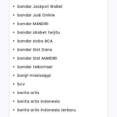
bandar Jackpot Wallet
bandar Judi Online
bandar MANDIRI
bandar sbobet terjitu
bandar sicbo BCA
bandar Slot Dana
bandar Slot MANDIRI
bandar telkomsel
banjir mississippi
bcv
berita artis
berita artis indonesia
berita artis indonesia terbaru