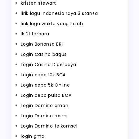
kristen stewart
lirik lagu indonesia raya 3 stanza
lirik lagu waktu yang salah
lk 21 terbaru
Login Bonanza BRI
Login Casino bagus
Login Casino Dipercaya
Login depo 10k BCA
Login depo 5k Online
Login depo pulsa BCA
Login Domino aman
Login Domino resmi
Login Domino telkomsel
login gmail