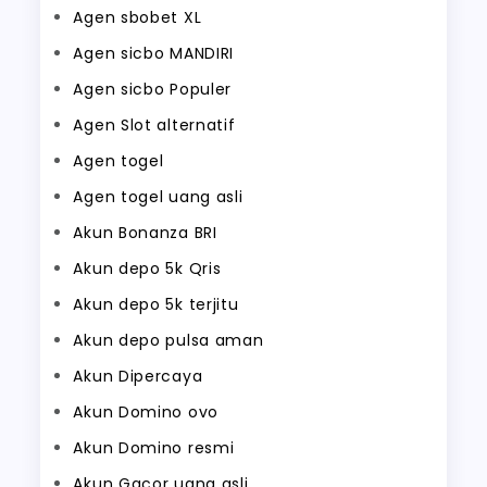
Agen sbobet XL
Agen sicbo MANDIRI
Agen sicbo Populer
Agen Slot alternatif
Agen togel
Agen togel uang asli
Akun Bonanza BRI
Akun depo 5k Qris
Akun depo 5k terjitu
Akun depo pulsa aman
Akun Dipercaya
Akun Domino ovo
Akun Domino resmi
Akun Gacor uang asli