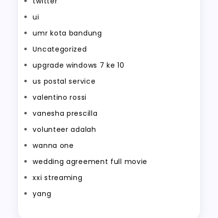
twitter
ui
umr kota bandung
Uncategorized
upgrade windows 7 ke 10
us postal service
valentino rossi
vanesha prescilla
volunteer adalah
wanna one
wedding agreement full movie
xxi streaming
yang