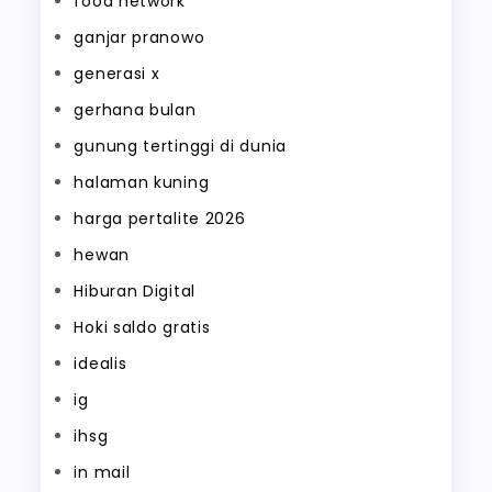
food network
ganjar pranowo
generasi x
gerhana bulan
gunung tertinggi di dunia
halaman kuning
harga pertalite 2026
hewan
Hiburan Digital
Hoki saldo gratis
idealis
ig
ihsg
in mail