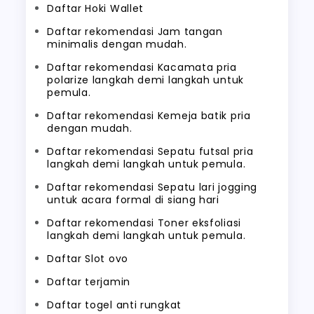
Daftar Hoki Wallet
Daftar rekomendasi Jam tangan
minimalis dengan mudah.
Daftar rekomendasi Kacamata pria
polarize langkah demi langkah untuk
pemula.
Daftar rekomendasi Kemeja batik pria
dengan mudah.
Daftar rekomendasi Sepatu futsal pria
langkah demi langkah untuk pemula.
Daftar rekomendasi Sepatu lari jogging
untuk acara formal di siang hari
Daftar rekomendasi Toner eksfoliasi
langkah demi langkah untuk pemula.
Daftar Slot ovo
Daftar terjamin
Daftar togel anti rungkat