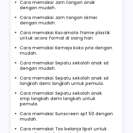
Cara memakai Jam tangan anak
dengan mudah.
Cara memakai Jam tangan skmei
dengan mudah.
Cara memakai Kacamata frame plastik
untuk acara formal di siang hari
Cara memakai Kemeja koko pria dengan
mudah.
Cara memakai Sepatu sekolah anak sd
dengan mudah.
Cara memakai Sepatu sekolah anak sd
langkah demi langkah untuk pemula.
Cara memakai Sepatu sekolah anak
smp langkah demi langkah untuk
pemula.
Cara memakai Sunscreen spf 50 dengan
mudah.
Cara memakai Tas belanja lipat untuk