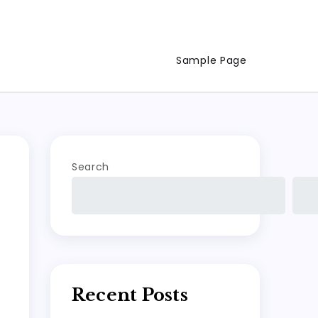
Sample Page
Search
Recent Posts