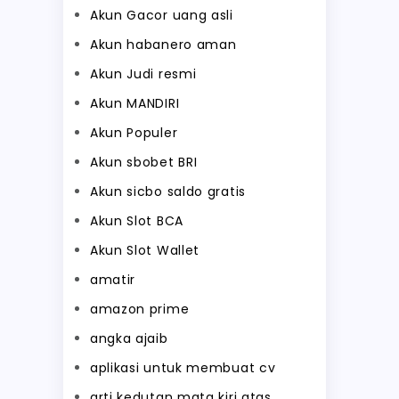
Akun Gacor uang asli
Akun habanero aman
Akun Judi resmi
Akun MANDIRI
Akun Populer
Akun sbobet BRI
Akun sicbo saldo gratis
Akun Slot BCA
Akun Slot Wallet
amatir
amazon prime
angka ajaib
aplikasi untuk membuat cv
arti kedutan mata kiri atas