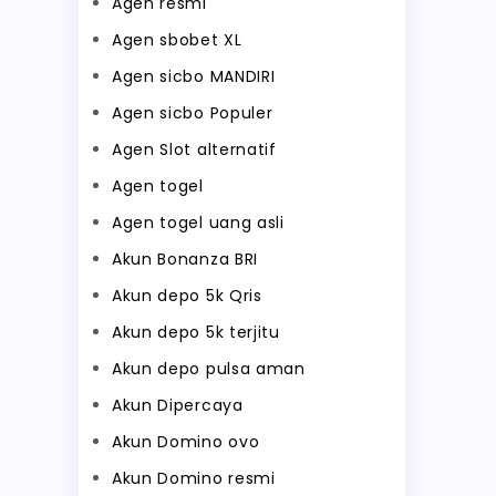
Agen resmi
Agen sbobet XL
Agen sicbo MANDIRI
Agen sicbo Populer
Agen Slot alternatif
Agen togel
Agen togel uang asli
Akun Bonanza BRI
Akun depo 5k Qris
Akun depo 5k terjitu
Akun depo pulsa aman
Akun Dipercaya
Akun Domino ovo
Akun Domino resmi