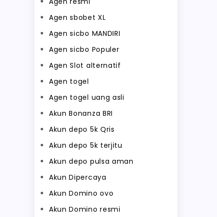
Agen resmi
Agen sbobet XL
Agen sicbo MANDIRI
Agen sicbo Populer
Agen Slot alternatif
Agen togel
Agen togel uang asli
Akun Bonanza BRI
Akun depo 5k Qris
Akun depo 5k terjitu
Akun depo pulsa aman
Akun Dipercaya
Akun Domino ovo
Akun Domino resmi