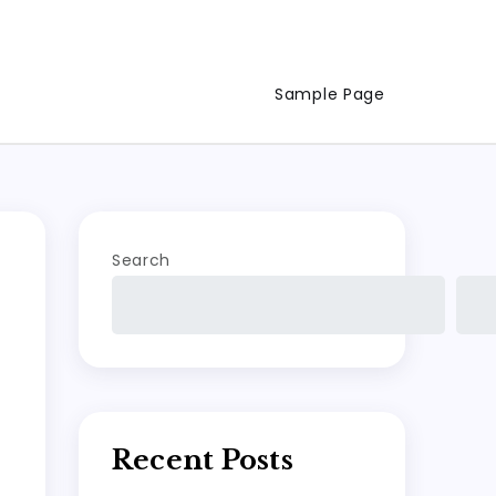
Sample Page
Search
Recent Posts