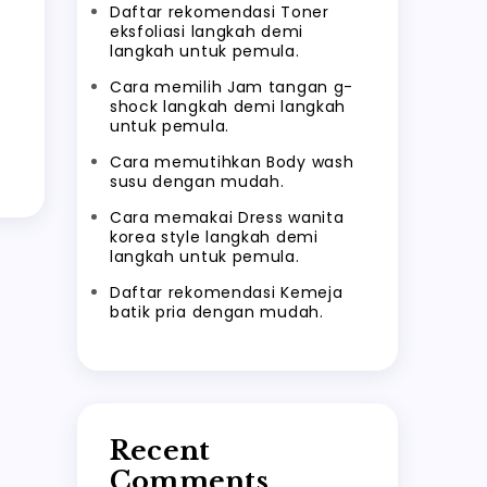
Daftar rekomendasi Toner
eksfoliasi langkah demi
langkah untuk pemula.
Cara memilih Jam tangan g-
shock langkah demi langkah
untuk pemula.
Cara memutihkan Body wash
susu dengan mudah.
Cara memakai Dress wanita
korea style langkah demi
langkah untuk pemula.
Daftar rekomendasi Kemeja
batik pria dengan mudah.
Recent
Comments