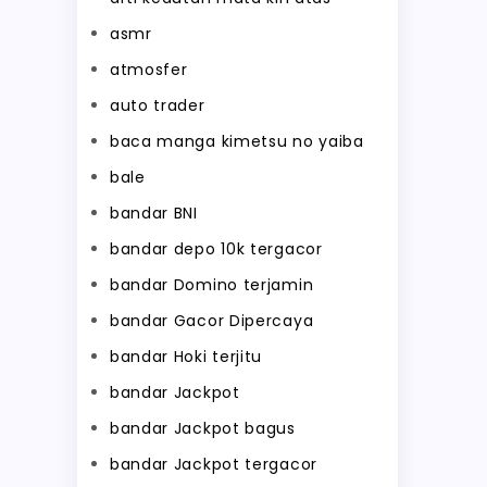
asmr
atmosfer
auto trader
baca manga kimetsu no yaiba
bale
bandar BNI
bandar depo 10k tergacor
bandar Domino terjamin
bandar Gacor Dipercaya
bandar Hoki terjitu
bandar Jackpot
bandar Jackpot bagus
bandar Jackpot tergacor