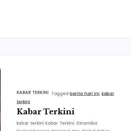
KABAR TERKINI
Tagged
berita hari ini
,
kabar
terkini
Kabar Terkini
kabar terkini Kabar Terkini: Dinamika