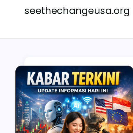
Skip
seethechangeusa.org
to
content