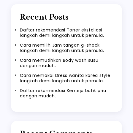
Recent Posts
Daftar rekomendasi Toner eksfoliasi
langkah demi langkah untuk pemula.
Cara memilih Jam tangan g-shock
langkah demi langkah untuk pemula.
Cara memutihkan Body wash susu
dengan mudah.
Cara memakai Dress wanita korea style
langkah demi langkah untuk pemula.
Daftar rekomendasi Kemeja batik pria
dengan mudah.