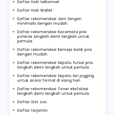
Daftar Hoki telkomsel
Daftar Hoki Wallet
Daftar rekomendasi Jam tangan
minimalis dengan mudah.
Daftar rekomendasi Kacamata pria
polarize langkah demi langkah untuk
pemula.
Daftar rekomendasi Kemeja batik pria
dengan mudah.
Daftar rekomendasi Sepatu futsal pria
langkah demi langkah untuk pemula.
Daftar rekomendasi Sepatu lari jogging
untuk acara formal di siang hari
Daftar rekomendasi Toner eksfoliasi
langkah demi langkah untuk pemula.
Daftar Slot ovo
Daftar terjamin