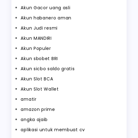
Akun Gacor uang asli
Akun habanero aman
Akun Judi resmi
Akun MANDIRI
Akun Populer
Akun sbobet BRI
Akun sicbo saldo gratis
Akun Slot BCA
Akun Slot Wallet
amatir
amazon prime
angka ajaib
aplikasi untuk membuat cv