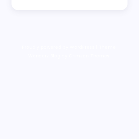
Proudly powered by WordPress
|
Theme:
Wanderz Blog by Crimson Themes.