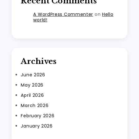
Recent Comments
A WordPress Commenter
on
Hello
world!
Archives
June 2026
May 2026
April 2026
March 2026
February 2026
January 2026