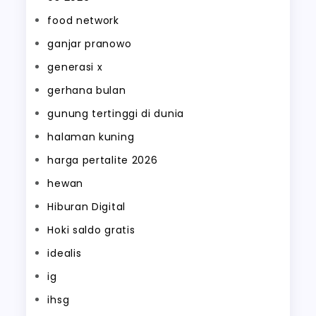
food network
ganjar pranowo
generasi x
gerhana bulan
gunung tertinggi di dunia
halaman kuning
harga pertalite 2026
hewan
Hiburan Digital
Hoki saldo gratis
idealis
ig
ihsg