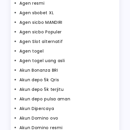
Agen resmi
Agen sbobet XL
Agen sicbo MANDIRI
Agen sicbo Populer
Agen Slot alternatif
Agen togel
Agen togel uang asli
Akun Bonanza BRI
Akun depo 5k Qris
Akun depo 5k terjitu
Akun depo pulsa aman
Akun Dipercaya
Akun Domino ovo
Akun Domino resmi