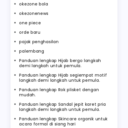
okezone bola
okezonenews
one piece
orde baru
pajak penghasilan
palembang
Panduan lengkap Hijab bergo langkah
demi langkah untuk pemula.
Panduan lengkap Hijab segiempat motif
langkah demi langkah untuk pemula.
Panduan lengkap Rok plisket dengan
mudah.
Panduan lengkap Sandal jepit karet pria
langkah demi langkah untuk pemula.
Panduan lengkap Skincare organik untuk
acara formal di siang hari