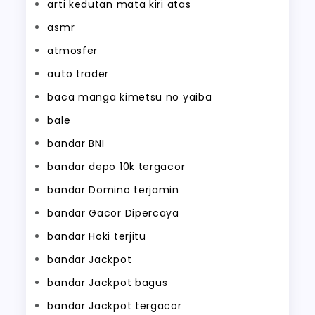
arti kedutan mata kiri atas
asmr
atmosfer
auto trader
baca manga kimetsu no yaiba
bale
bandar BNI
bandar depo 10k tergacor
bandar Domino terjamin
bandar Gacor Dipercaya
bandar Hoki terjitu
bandar Jackpot
bandar Jackpot bagus
bandar Jackpot tergacor