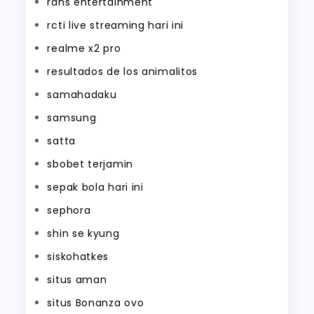
rans entertainment
rcti live streaming hari ini
realme x2 pro
resultados de los animalitos
samahadaku
samsung
satta
sbobet terjamin
sepak bola hari ini
sephora
shin se kyung
siskohatkes
situs aman
situs Bonanza ovo