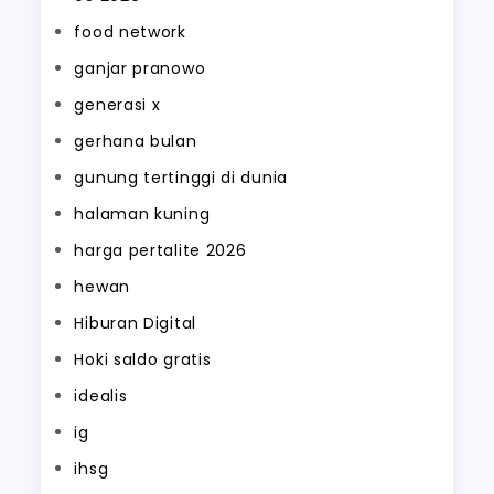
food network
ganjar pranowo
generasi x
gerhana bulan
gunung tertinggi di dunia
halaman kuning
harga pertalite 2026
hewan
Hiburan Digital
Hoki saldo gratis
idealis
ig
ihsg