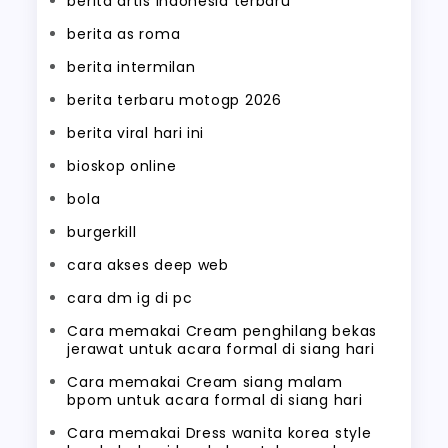
berita artis indonesia terbaru
berita as roma
berita intermilan
berita terbaru motogp 2026
berita viral hari ini
bioskop online
bola
burgerkill
cara akses deep web
cara dm ig di pc
Cara memakai Cream penghilang bekas
jerawat untuk acara formal di siang hari
Cara memakai Cream siang malam
bpom untuk acara formal di siang hari
Cara memakai Dress wanita korea style