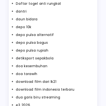
Daftar togel anti rungkat
dantri
daun bidara
depo 10k
depo pulsa alternatif
depo pulsa bagus
depo pulsa rupiah
detiksport sepakbola
doa kesembuhan
doa tarawih
download film dari lk21
download film indonesia terbaru
dua garis biru streaming
e3 2026