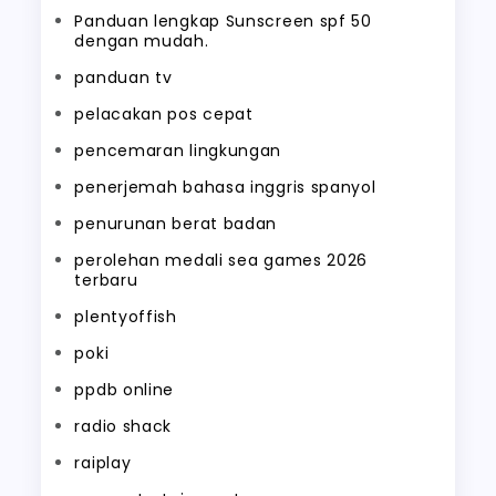
Panduan lengkap Sunscreen spf 50
dengan mudah.
panduan tv
pelacakan pos cepat
pencemaran lingkungan
penerjemah bahasa inggris spanyol
penurunan berat badan
perolehan medali sea games 2026
terbaru
plentyoffish
poki
ppdb online
radio shack
raiplay