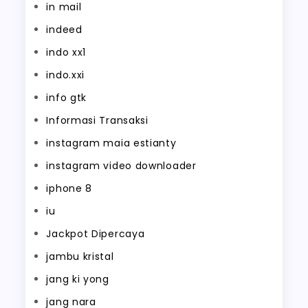
in mail
indeed
indo xx1
indo.xxi
info gtk
Informasi Transaksi
instagram maia estianty
instagram video downloader
iphone 8
iu
Jackpot Dipercaya
jambu kristal
jang ki yong
jang nara