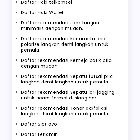
Daftar Hoki telkomsel
Daftar Hoki Wallet
Daftar rekomendasi Jam tangan
minimalis dengan mudah.
Daftar rekomendasi Kacamata pria
polarize langkah demi langkah untuk
pemula.
Daftar rekomendasi Kemeja batik pria
dengan mudah.
Daftar rekomendasi Sepatu futsal pria
langkah demi langkah untuk pemula.
Daftar rekomendasi Sepatu lari jogging
untuk acara formal di siang hari
Daftar rekomendasi Toner eksfoliasi
langkah demi langkah untuk pemula.
Daftar Slot ovo
Daftar terjamin