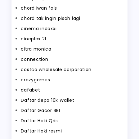
chord iwan fals
chord tak ingin pisah lagi
cinema indoxxi
cineplex 21
citra monica
connection
costco wholesale corporation
crazygames
dafabet
Daftar depo 10k Wallet
Daftar Gacor BRI
Daftar Hoki Qris
Daftar Hoki resmi