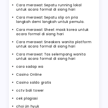
Cara merawat Sepatu running lokal
untuk acara formal di siang hari
Cara merawat Sepatu slip on pria
langkah demi langkah untuk pemula.
Cara merawat Sheet mask korea untuk
acara formal di siang hari
Cara merawat Sneakers wanita platform
untuk acara formal di siang hari
Cara merawat Tas selempang wanita
untuk acara formal di siang hari
cara sadap wa
Casino Online
Casino saldo gratis
cctv bali tower
cek plagiasi
choi jin hyuk