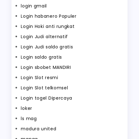
login gmail
Login habanero Populer
Login Hoki anti rungkat
Login Judi alternatif
Login Judi saldo gratis
Login saldo gratis
Login sbobet MANDIRI
Login Slot resmi
Login Slot telkomsel
Login togel Dipercaya
loker
ls mag
madura united