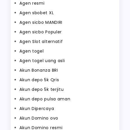
Agen resmi
Agen sbobet XL
Agen sicbo MANDIRI
Agen sicbo Populer
Agen Slot alternatif
Agen togel
Agen togel uang asli
Akun Bonanza BRI
Akun depo 5k Qris
Akun depo 5k terjitu
Akun depo pulsa aman
Akun Dipercaya
Akun Domino ovo
Akun Domino resmi