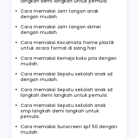
langkah demi langkah untuk pemula.
Cara memakai Jam tangan anak
dengan mudah.
Cara memakai Jam tangan skmei
dengan mudah.
Cara memakai Kacamata frame plastik
untuk acara formal di siang hari
Cara memakai Kemeja koko pria dengan
mudah.
Cara memakai Sepatu sekolah anak sd
dengan mudah.
Cara memakai Sepatu sekolah anak sd
langkah demi langkah untuk pemula.
Cara memakai Sepatu sekolah anak
smp langkah demi langkah untuk
pemula.
Cara memakai Sunscreen spf 50 dengan
mudah.