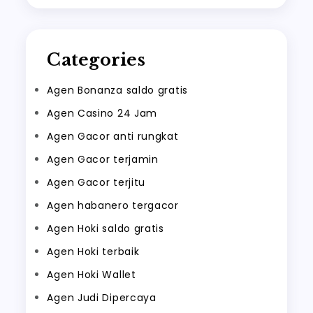
Categories
Agen Bonanza saldo gratis
Agen Casino 24 Jam
Agen Gacor anti rungkat
Agen Gacor terjamin
Agen Gacor terjitu
Agen habanero tergacor
Agen Hoki saldo gratis
Agen Hoki terbaik
Agen Hoki Wallet
Agen Judi Dipercaya