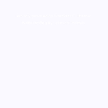
Proudly powered by WordPress
|
Theme:
Wanderz Blog by Crimson Themes.