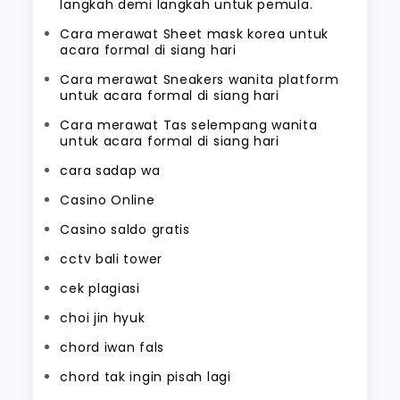
langkah demi langkah untuk pemula.
Cara merawat Sheet mask korea untuk
acara formal di siang hari
Cara merawat Sneakers wanita platform
untuk acara formal di siang hari
Cara merawat Tas selempang wanita
untuk acara formal di siang hari
cara sadap wa
Casino Online
Casino saldo gratis
cctv bali tower
cek plagiasi
choi jin hyuk
chord iwan fals
chord tak ingin pisah lagi