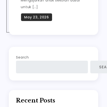
Mengajarkan anak sekolah dasar
untuk […]
Search
SE
Recent Posts