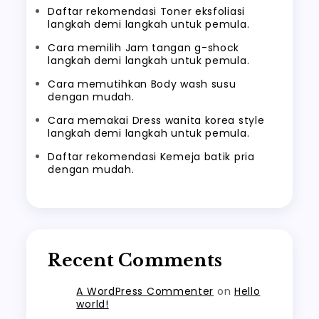
Daftar rekomendasi Toner eksfoliasi
langkah demi langkah untuk pemula.
Cara memilih Jam tangan g-shock
langkah demi langkah untuk pemula.
Cara memutihkan Body wash susu
dengan mudah.
Cara memakai Dress wanita korea style
langkah demi langkah untuk pemula.
Daftar rekomendasi Kemeja batik pria
dengan mudah.
Recent Comments
A WordPress Commenter
on
Hello
world!