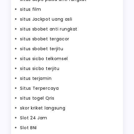
situs film
situs Jackpot uang asli
situs sbobet anti rungkat
situs sbobet tergacor
situs sbobet terjitu
situs sicbo telkomsel
situs sicbo terjitu
situs terjamin
Situs Terpercaya
situs togel Qris
skor kriket langsung
Slot 24 Jam
Slot BNI