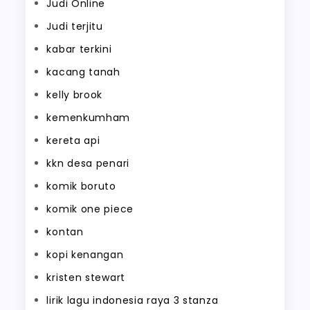
Judi Online
Judi terjitu
kabar terkini
kacang tanah
kelly brook
kemenkumham
kereta api
kkn desa penari
komik boruto
komik one piece
kontan
kopi kenangan
kristen stewart
lirik lagu indonesia raya 3 stanza