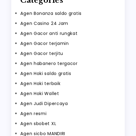
Categories
Agen Bonanza saldo gratis
Agen Casino 24 Jam
Agen Gacor anti rungkat
Agen Gacor terjamin
Agen Gacor terjitu
Agen habanero tergacor
Agen Hoki saldo gratis
Agen Hoki terbaik
Agen Hoki Wallet
Agen Judi Dipercaya
Agen resmi
Agen sbobet XL
Agen sicbo MANDIRI