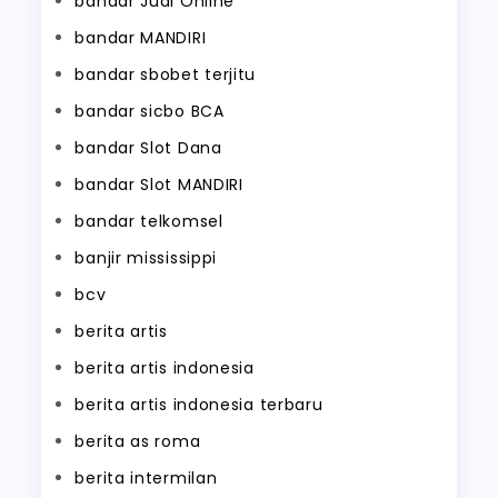
bandar Judi Online
bandar MANDIRI
bandar sbobet terjitu
bandar sicbo BCA
bandar Slot Dana
bandar Slot MANDIRI
bandar telkomsel
banjir mississippi
bcv
berita artis
berita artis indonesia
berita artis indonesia terbaru
berita as roma
berita intermilan