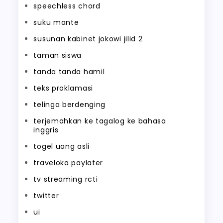
speechless chord
suku mante
susunan kabinet jokowi jilid 2
taman siswa
tanda tanda hamil
teks proklamasi
telinga berdenging
terjemahkan ke tagalog ke bahasa
inggris
togel uang asli
traveloka paylater
tv streaming rcti
twitter
ui