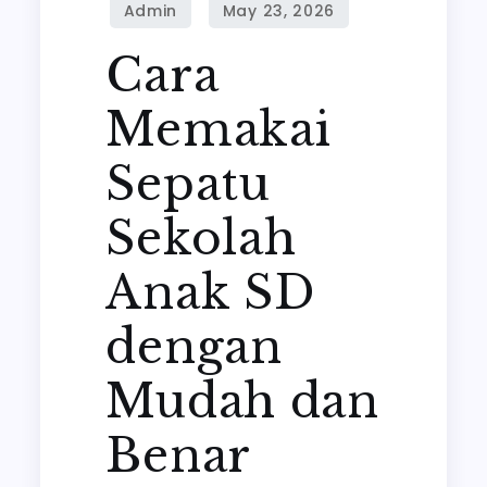
sd
dengan
Cara
mudah.
Memakai
Sepatu
Sekolah
Anak SD
dengan
Mudah dan
Benar