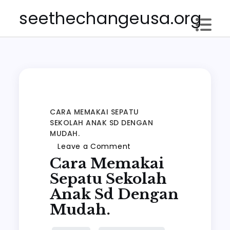
Skip
seethechangeusa.org
to
content
CARA MEMAKAI SEPATU
SEKOLAH ANAK SD DENGAN
MUDAH.
on
Leave a Comment
Cara Memakai
Cara
memakai
Sepatu Sekolah
Sepatu
Anak Sd Dengan
sekolah
Mudah.
anak