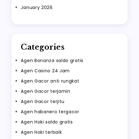
January 2026
Categories
Agen Bonanza saldo gratis
Agen Casino 24 Jam
Agen Gacor anti rungkat
Agen Gacor terjamin
Agen Gacor terjitu
Agen habanero tergacor
Agen Hoki saldo gratis
Agen Hoki terbaik