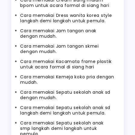
Cara memakai Cream siang malam
bpom untuk acara formal di siang hari
Cara memakai Dress wanita korea style
langkah demi langkah untuk pemula.
Cara memakai Jam tangan anak
dengan mudah.
Cara memakai Jam tangan skmei
dengan mudah.
Cara memakai Kacamata frame plastik
untuk acara formal di siang hari
Cara memakai Kemeja koko pria dengan
mudah.
Cara memakai Sepatu sekolah anak sd
dengan mudah.
Cara memakai Sepatu sekolah anak sd
langkah demi langkah untuk pemula.
Cara memakai Sepatu sekolah anak
smp langkah demi langkah untuk
pemula.