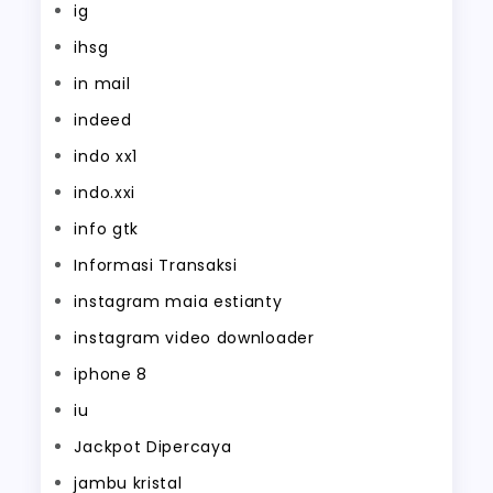
ig
ihsg
in mail
indeed
indo xx1
indo.xxi
info gtk
Informasi Transaksi
instagram maia estianty
instagram video downloader
iphone 8
iu
Jackpot Dipercaya
jambu kristal