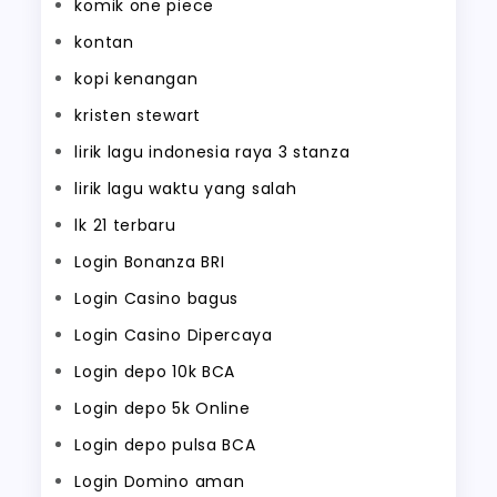
komik one piece
kontan
kopi kenangan
kristen stewart
lirik lagu indonesia raya 3 stanza
lirik lagu waktu yang salah
lk 21 terbaru
Login Bonanza BRI
Login Casino bagus
Login Casino Dipercaya
Login depo 10k BCA
Login depo 5k Online
Login depo pulsa BCA
Login Domino aman