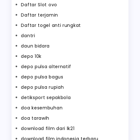
Daftar Slot ovo
Daftar terjamin
Daftar togel anti rungkat
dantri
daun bidara
depo 10k
depo pulsa alternatif
depo pulsa bagus
depo pulsa rupiah
detiksport sepakbola
doa kesembuhan
doa tarawih
download film dari lk21
download film indonesia terbaru