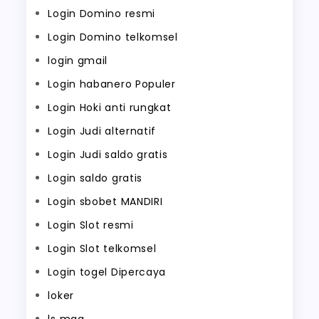
Login Domino resmi
Login Domino telkomsel
login gmail
Login habanero Populer
Login Hoki anti rungkat
Login Judi alternatif
Login Judi saldo gratis
Login saldo gratis
Login sbobet MANDIRI
Login Slot resmi
Login Slot telkomsel
Login togel Dipercaya
loker