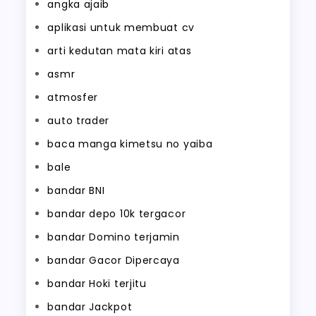
angka ajaib
aplikasi untuk membuat cv
arti kedutan mata kiri atas
asmr
atmosfer
auto trader
baca manga kimetsu no yaiba
bale
bandar BNI
bandar depo 10k tergacor
bandar Domino terjamin
bandar Gacor Dipercaya
bandar Hoki terjitu
bandar Jackpot