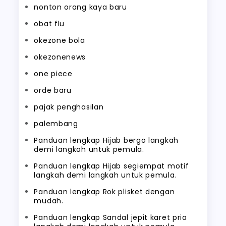
nonton orang kaya baru
obat flu
okezone bola
okezonenews
one piece
orde baru
pajak penghasilan
palembang
Panduan lengkap Hijab bergo langkah
demi langkah untuk pemula.
Panduan lengkap Hijab segiempat motif
langkah demi langkah untuk pemula.
Panduan lengkap Rok plisket dengan
mudah.
Panduan lengkap Sandal jepit karet pria