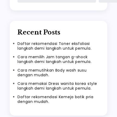
Recent Posts
Daftar rekomendasi Toner eksfoliasi
langkah demi langkah untuk pemula.
Cara memilih Jam tangan g-shock
langkah demi langkah untuk pemula.
Cara memutihkan Body wash susu
dengan mudah.
Cara memakai Dress wanita korea style
langkah demi langkah untuk pemula.
Daftar rekomendasi Kemeja batik pria
dengan mudah.