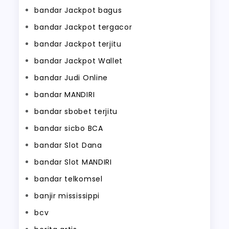
bandar Jackpot bagus
bandar Jackpot tergacor
bandar Jackpot terjitu
bandar Jackpot Wallet
bandar Judi Online
bandar MANDIRI
bandar sbobet terjitu
bandar sicbo BCA
bandar Slot Dana
bandar Slot MANDIRI
bandar telkomsel
banjir mississippi
bcv