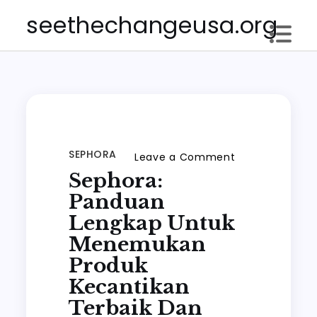
Skip
seethechangeusa.org
to
content
SEPHORA
on
Leave a Comment
Sephora:
Sephora:
Panduan
Panduan
Lengkap
Lengkap Untuk
untuk
Menemukan
Menemukan
Produk
Produk
Kecantikan
Kecantikan
Terbaik Dan
Terbaik