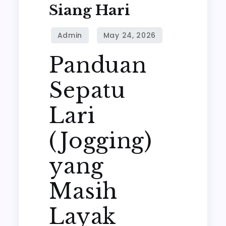
untuk
Siang Hari
acara
formal
di
Panduan
siang
hari
Sepatu
Lari
(Jogging)
yang
Masih
Layak