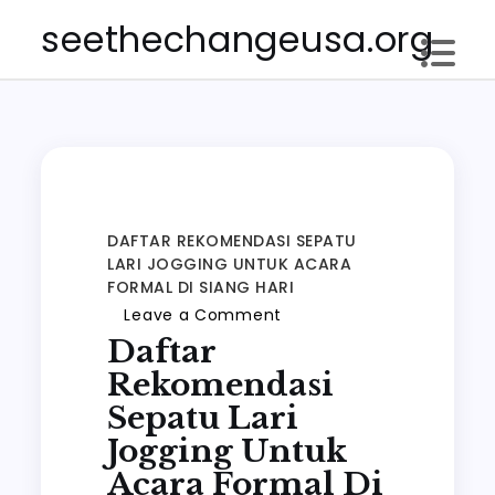
Skip
seethechangeusa.org
to
content
DAFTAR REKOMENDASI SEPATU
LARI JOGGING UNTUK ACARA
FORMAL DI SIANG HARI
on
Leave a Comment
Daftar
Daftar
rekomendasi
Rekomendasi
Sepatu
Sepatu Lari
lari
Jogging Untuk
jogging
Acara Formal Di