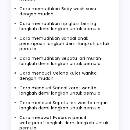
Cara memutihkan Body wash susu
dengan mudah.
Cara memutihkan Lip gloss bening
langkah demi langkah untuk pemula.
Cara memutihkan Sandal anak
perempuan langkah demi langkah untuk
pemula.
Cara memutihkan Sepatu lari murah
langkah demi langkah untuk pemula.
Cara mencuci Celana kulot wanita
dengan mudah.
Cara mencuci Sandal karet wanita
langkah demi langkah untuk pemula.
Cara mencuci Sepatu lari wanita ringan
langkah demi langkah untuk pemula.
Cara merawat Eyebrow pencil
waterproof langkah demi langkah untuk
pemula.