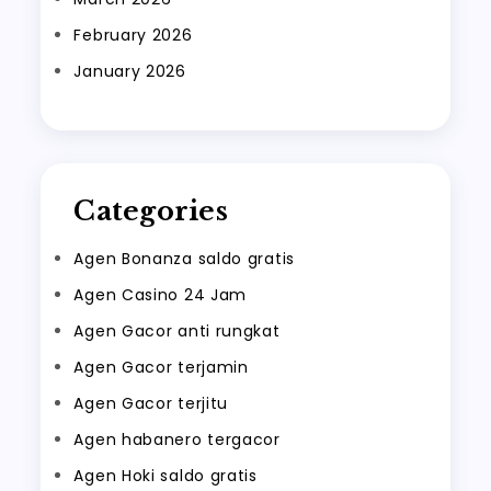
February 2026
January 2026
Categories
Agen Bonanza saldo gratis
Agen Casino 24 Jam
Agen Gacor anti rungkat
Agen Gacor terjamin
Agen Gacor terjitu
Agen habanero tergacor
Agen Hoki saldo gratis