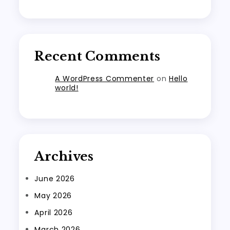
Recent Comments
A WordPress Commenter
on
Hello
world!
Archives
June 2026
May 2026
April 2026
March 2026