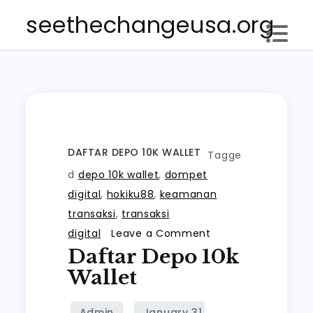
Skip
seethechangeusa.org
to
content
DAFTAR DEPO 10K WALLET
Tagge
d
depo 10k wallet
,
dompet
digital
,
hokiku88
,
keamanan
transaksi
,
transaksi
on
digital
Leave a Comment
Daftar Depo 10k
Daftar
depo
Wallet
10k
Wallet