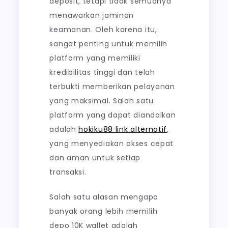
deposit, tetapi tidak semuanya
menawarkan jaminan
keamanan. Oleh karena itu,
sangat penting untuk memilih
platform yang memiliki
kredibilitas tinggi dan telah
terbukti memberikan pelayanan
yang maksimal. Salah satu
platform yang dapat diandalkan
adalah
hokiku88 link alternatif
,
yang menyediakan akses cepat
dan aman untuk setiap
transaksi.
Salah satu alasan mengapa
banyak orang lebih memilih
depo 10K wallet adalah