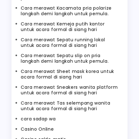
Cara merawat Kacamata pria polarize
langkah demi langkah untuk pemula.
Cara merawat Kemeja putih kantor
untuk acara formal di siang hari
Cara merawat Sepatu running lokal
untuk acara formal di siang hari
Cara merawat Sepatu slip on pria
langkah demi langkah untuk pemula.
Cara merawat Sheet mask korea untuk
acara formal di siang hari
Cara merawat Sneakers wanita platform
untuk acara formal di siang hari
Cara merawat Tas selempang wanita
untuk acara formal di siang hari
cara sadap wa
Casino Online