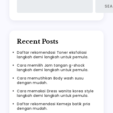
SE
Recent Posts
Daftar rekomendasi Toner eksfoliasi
langkah demi langkah untuk pemula.
Cara memilih Jam tangan g-shock
langkah demi langkah untuk pemula.
Cara memutihkan Body wash susu
dengan mudah.
Cara memakai Dress wanita korea style
langkah demi langkah untuk pemula.
Daftar rekomendasi Kemeja batik pria
dengan mudah.