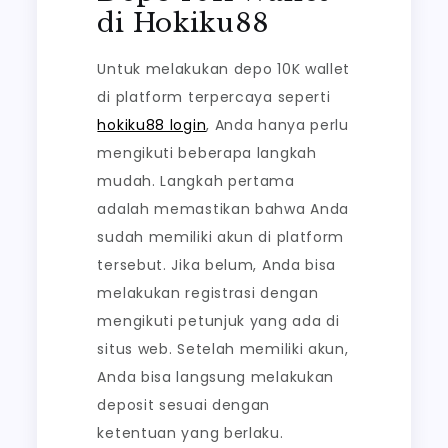
di Hokiku88
Untuk melakukan depo 10K wallet
di platform terpercaya seperti
hokiku88 login
, Anda hanya perlu
mengikuti beberapa langkah
mudah. Langkah pertama
adalah memastikan bahwa Anda
sudah memiliki akun di platform
tersebut. Jika belum, Anda bisa
melakukan registrasi dengan
mengikuti petunjuk yang ada di
situs web. Setelah memiliki akun,
Anda bisa langsung melakukan
deposit sesuai dengan
ketentuan yang berlaku.