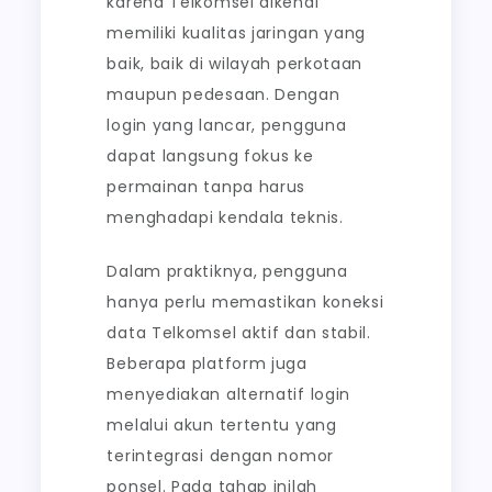
karena Telkomsel dikenal
memiliki kualitas jaringan yang
baik, baik di wilayah perkotaan
maupun pedesaan. Dengan
login yang lancar, pengguna
dapat langsung fokus ke
permainan tanpa harus
menghadapi kendala teknis.
Dalam praktiknya, pengguna
hanya perlu memastikan koneksi
data Telkomsel aktif dan stabil.
Beberapa platform juga
menyediakan alternatif login
melalui akun tertentu yang
terintegrasi dengan nomor
ponsel. Pada tahap inilah