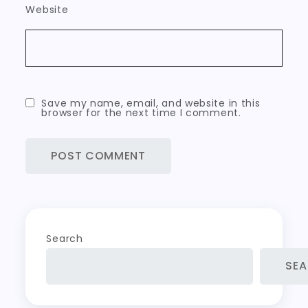
Website
Save my name, email, and website in this
browser for the next time I comment.
Search
SE