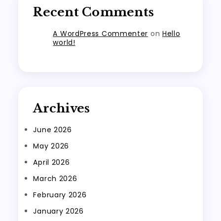
Recent Comments
A WordPress Commenter
on
Hello
world!
Archives
June 2026
May 2026
April 2026
March 2026
February 2026
January 2026