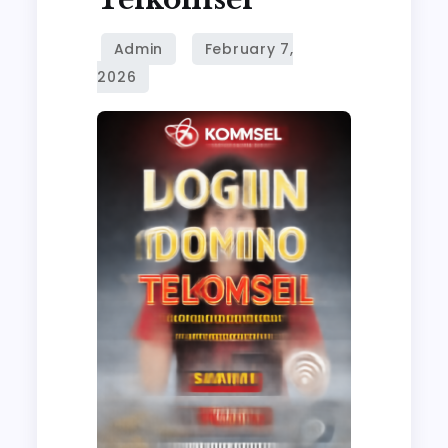
telkomsel