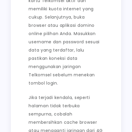
kartu Telkomsel aktif dan
memiliki kuota internet yang
cukup. Selanjutnya, buka
browser atau aplikasi domino
online pilihan Anda. Masukkan
username dan password sesuai
data yang terdaftar, lalu
pastikan koneksi data
menggunakan jaringan
Telkomsel sebelum menekan
tombol login.
Jika terjadi kendala, seperti
halaman tidak terbuka
sempurna, cobalah
membersihkan cache browser
atau mengganti jaringan dari 4G