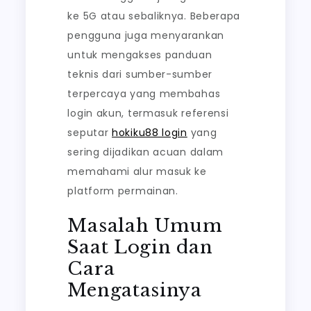
ke 5G atau sebaliknya. Beberapa
pengguna juga menyarankan
untuk mengakses panduan
teknis dari sumber-sumber
terpercaya yang membahas
login akun, termasuk referensi
seputar
hokiku88 login
yang
sering dijadikan acuan dalam
memahami alur masuk ke
platform permainan.
Masalah Umum
Saat Login dan
Cara
Mengatasinya