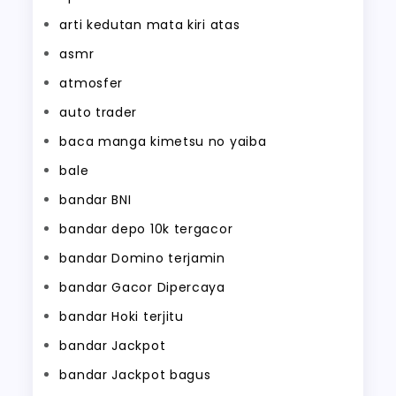
arti kedutan mata kiri atas
asmr
atmosfer
auto trader
baca manga kimetsu no yaiba
bale
bandar BNI
bandar depo 10k tergacor
bandar Domino terjamin
bandar Gacor Dipercaya
bandar Hoki terjitu
bandar Jackpot
bandar Jackpot bagus