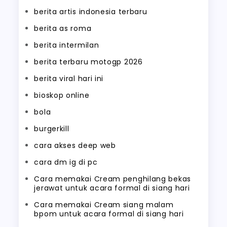
berita artis indonesia terbaru
berita as roma
berita intermilan
berita terbaru motogp 2026
berita viral hari ini
bioskop online
bola
burgerkill
cara akses deep web
cara dm ig di pc
Cara memakai Cream penghilang bekas
jerawat untuk acara formal di siang hari
Cara memakai Cream siang malam
bpom untuk acara formal di siang hari