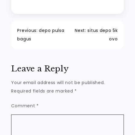
Post
Previous:
depo pulsa
Next:
situs depo 5k
bagus
ovo
navigation
Leave a Reply
Your email address will not be published.
Required fields are marked
*
Comment
*