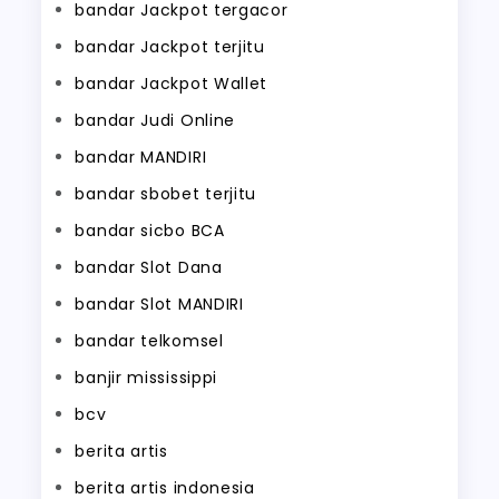
bandar Jackpot tergacor
bandar Jackpot terjitu
bandar Jackpot Wallet
bandar Judi Online
bandar MANDIRI
bandar sbobet terjitu
bandar sicbo BCA
bandar Slot Dana
bandar Slot MANDIRI
bandar telkomsel
banjir mississippi
bcv
berita artis
berita artis indonesia