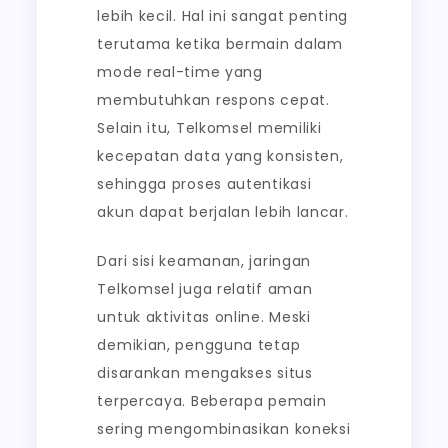
lebih kecil. Hal ini sangat penting
terutama ketika bermain dalam
mode real-time yang
membutuhkan respons cepat.
Selain itu, Telkomsel memiliki
kecepatan data yang konsisten,
sehingga proses autentikasi
akun dapat berjalan lebih lancar.
Dari sisi keamanan, jaringan
Telkomsel juga relatif aman
untuk aktivitas online. Meski
demikian, pengguna tetap
disarankan mengakses situs
terpercaya. Beberapa pemain
sering mengombinasikan koneksi