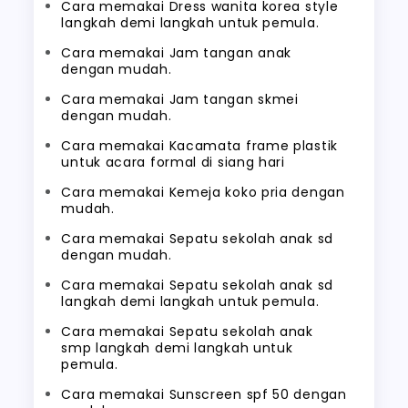
Cara memakai Dress wanita korea style
langkah demi langkah untuk pemula.
Cara memakai Jam tangan anak
dengan mudah.
Cara memakai Jam tangan skmei
dengan mudah.
Cara memakai Kacamata frame plastik
untuk acara formal di siang hari
Cara memakai Kemeja koko pria dengan
mudah.
Cara memakai Sepatu sekolah anak sd
dengan mudah.
Cara memakai Sepatu sekolah anak sd
langkah demi langkah untuk pemula.
Cara memakai Sepatu sekolah anak
smp langkah demi langkah untuk
pemula.
Cara memakai Sunscreen spf 50 dengan