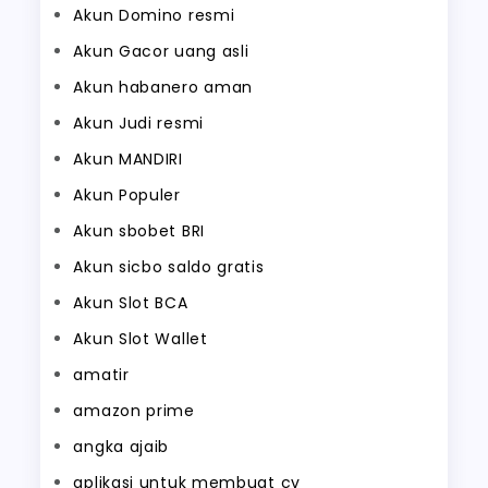
Akun Domino resmi
Akun Gacor uang asli
Akun habanero aman
Akun Judi resmi
Akun MANDIRI
Akun Populer
Akun sbobet BRI
Akun sicbo saldo gratis
Akun Slot BCA
Akun Slot Wallet
amatir
amazon prime
angka ajaib
aplikasi untuk membuat cv