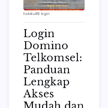
hokiku88 login
Login
Domino
Telkomsel:
Panduan
Lengkap
Akses
Mudah dan