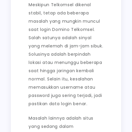
Meskipun Telkomsel dikenal
stabil, tetap ada beberapa
masalah yang mungkin muncul
saat login Domino Telkomsel.
Salah satunya adalah sinyal
yang melemah di jam-jam sibuk.
Solusinya adalah berpindah
lokasi atau menunggu beberapa
saat hingga jaringan kembali
normal. Selain itu, kesalahan
memasukkan username atau
password juga sering terjadi, jadi
pastikan data login benar.
Masalah lainnya adalah situs
yang sedang dalam