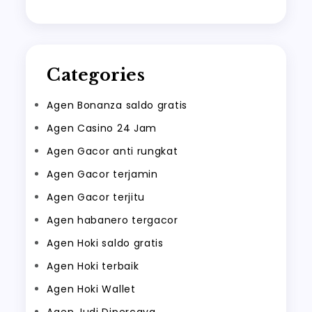
Categories
Agen Bonanza saldo gratis
Agen Casino 24 Jam
Agen Gacor anti rungkat
Agen Gacor terjamin
Agen Gacor terjitu
Agen habanero tergacor
Agen Hoki saldo gratis
Agen Hoki terbaik
Agen Hoki Wallet
Agen Judi Dipercaya