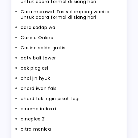
untuk acara formal di siang hari
Cara merawat Tas selempang wanita
untuk acara formal di siang hari
cara sadap wa
Casino Online
Casino saldo gratis
cctv bali tower
cek plagiasi
choi jin hyuk
chord iwan fals
chord tak ingin pisah lagi
cinema indoxxi
cineplex 21
citra monica