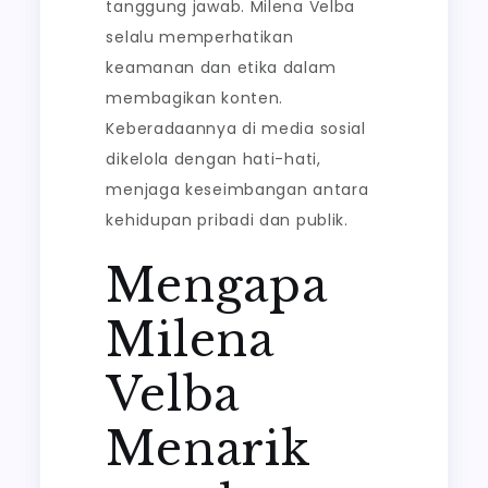
tanggung jawab. Milena Velba
selalu memperhatikan
keamanan dan etika dalam
membagikan konten.
Keberadaannya di media sosial
dikelola dengan hati-hati,
menjaga keseimbangan antara
kehidupan pribadi dan publik.
Mengapa
Milena
Velba
Menarik