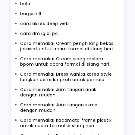
bola
burgerkill
cara akses deep web
cara dm ig di pc
Cara memakai Cream penghilang bekas
jerawat untuk acara formal di siang hari
Cara memakai Cream siang malam
bpom untuk acara formal di siang hari
Cara memakai Dress wanita korea style
langkah demi langkah untuk pemula.
Cara memakai Jam tangan anak
dengan mudah.
Cara memakai Jam tangan skmei
dengan mudah.
Cara memakai Kacamata frame plastik
untuk acara formal di siang hari