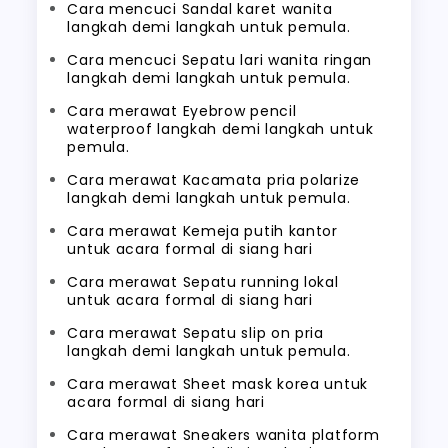
Cara mencuci Sandal karet wanita
langkah demi langkah untuk pemula.
Cara mencuci Sepatu lari wanita ringan
langkah demi langkah untuk pemula.
Cara merawat Eyebrow pencil
waterproof langkah demi langkah untuk
pemula.
Cara merawat Kacamata pria polarize
langkah demi langkah untuk pemula.
Cara merawat Kemeja putih kantor
untuk acara formal di siang hari
Cara merawat Sepatu running lokal
untuk acara formal di siang hari
Cara merawat Sepatu slip on pria
langkah demi langkah untuk pemula.
Cara merawat Sheet mask korea untuk
acara formal di siang hari
Cara merawat Sneakers wanita platform