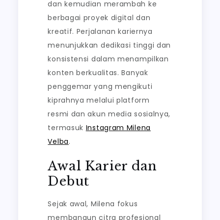
dan kemudian merambah ke
berbagai proyek digital dan
kreatif. Perjalanan kariernya
menunjukkan dedikasi tinggi dan
konsistensi dalam menampilkan
konten berkualitas. Banyak
penggemar yang mengikuti
kiprahnya melalui platform
resmi dan akun media sosialnya,
termasuk
Instagram Milena
Velba
.
Awal Karier dan
Debut
Sejak awal, Milena fokus
membangun citra profesional