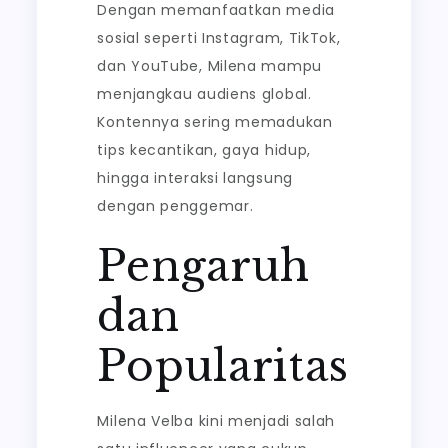
Dengan memanfaatkan media
sosial seperti Instagram, TikTok,
dan YouTube, Milena mampu
menjangkau audiens global.
Kontennya sering memadukan
tips kecantikan, gaya hidup,
hingga interaksi langsung
dengan penggemar.
Pengaruh
dan
Popularitas
Milena Velba kini menjadi salah