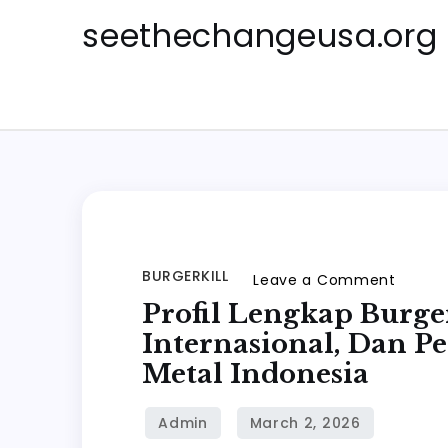
Skip
seethechangeusa.org
to
content
BURGERKILL
on
Leave a Comment
Profil
Profil Lengkap Burgerk
Lengk
Internasional, Dan P
Burgerki
Metal Indonesia
Sejarah
Prestas
Interna