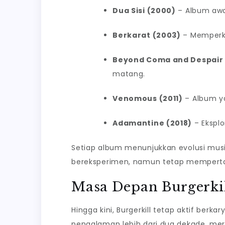
Dua Sisi (2000)
– Album awal
Berkarat (2003)
– Memperku
Beyond Coma and Despair
matang.
Venomous (2011)
– Album y
Adamantine (2018)
– Eksplo
Setiap album menunjukkan evolusi musik
bereksperimen, namun tetap mempertah
Masa Depan Burgerki
Hingga kini, Burgerkill tetap aktif ber
pengalaman lebih dari dua dekade, mer