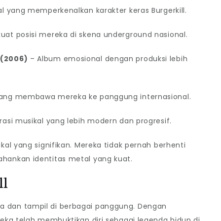
 yang memperkenalkan karakter keras Burgerkill.
at posisi mereka di skena underground nasional.
 (2006)
– Album emosional dengan produksi lebih
ang membawa mereka ke panggung internasional.
rasi musikal yang lebih modern dan progresif.
al yang signifikan. Mereka tidak pernah berhenti
ankan identitas metal yang kuat.
ll
karya dan tampil di berbagai panggung. Dengan
eka telah membuktikan diri sebagai legenda hidup di