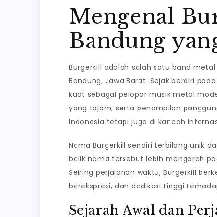
Mengenal Burg
dan
Penga
Bandung yan
Besarn
di
Burgerkill adalah salah satu band metal
Dunia
Bandung, Jawa Barat. Sejak berdiri pada
Metal
kuat sebagai pelopor musik metal modern
Indone
yang tajam, serta penampilan panggung y
Indonesia tetapi juga di kancah internas
Nama Burgerkill sendiri terbilang unik da
balik nama tersebut lebih mengarah pada
Seiring perjalanan waktu, Burgerkill b
berekspresi, dan dedikasi tinggi terha
Sejarah Awal dan Perj