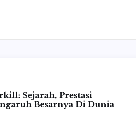
ill: Sejarah, Prestasi
ap
engaruh Besarnya Di Dunia
ll:
,
i
sional,