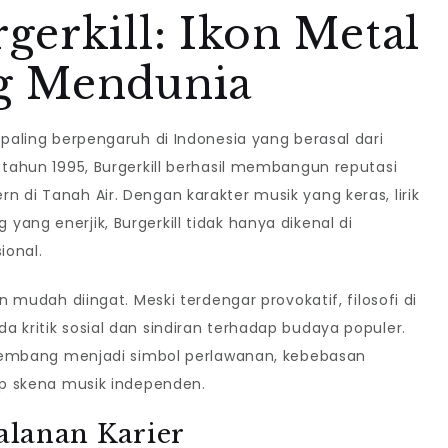
erkill: Ikon Metal
ruh
g Mendunia
ya
 paling berpengaruh di Indonesia yang berasal dari
 tahun 1995, Burgerkill berhasil membangun reputasi
 di Tanah Air. Dengan karakter musik yang keras, lirik
sia
ang enerjik, Burgerkill tidak hanya dikenal di
ional.
n mudah diingat. Meski terdengar provokatif, filosofi di
 kritik sosial dan sindiran terhadap budaya populer.
erkembang menjadi simbol perlawanan, kebebasan
dap skena musik independen.
alanan Karier