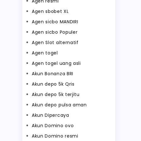
Agen resmi
Agen sbobet XL
Agen sicbo MANDIRI
Agen sicbo Populer
Agen Slot alternatif
Agen togel
Agen togel uang asli
Akun Bonanza BRI
Akun depo 5k Qris
Akun depo 5k terjitu
Akun depo pulsa aman
Akun Dipercaya
Akun Domino ovo
Akun Domino resmi