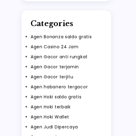
Categories
Agen Bonanza saldo gratis
Agen Casino 24 Jam
Agen Gacor anti rungkat
Agen Gacor terjamin
Agen Gacor terjitu
Agen habanero tergacor
Agen Hoki saldo gratis
Agen Hoki terbaik
Agen Hoki Wallet
Agen Judi Dipercaya