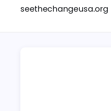
Skip
seethechangeusa.org
to
content