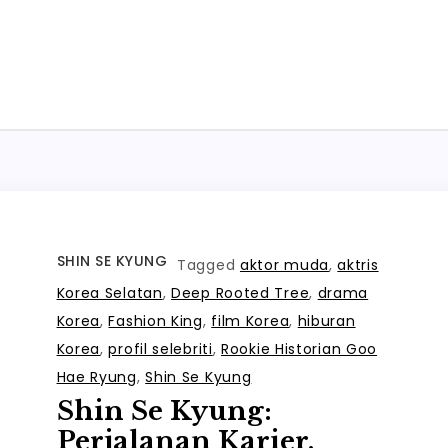
SHIN SE KYUNG
Tagged
aktor muda
,
aktris
Korea Selatan
,
Deep Rooted Tree
,
drama
Korea
,
Fashion King
,
film Korea
,
hiburan
Korea
,
profil selebriti
,
Rookie Historian Goo
Hae Ryung
,
Shin Se Kyung
Shin Se Kyung:
Perjalanan Karier,