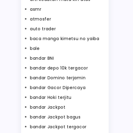
asmr
atmosfer
auto trader
baca manga kimetsu no yaiba
bale
bandar BNI
bandar depo 10k tergacor
bandar Domino terjamin
bandar Gacor Dipercaya
bandar Hoki terjitu
bandar Jackpot
bandar Jackpot bagus
bandar Jackpot tergacor