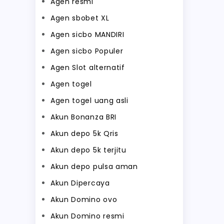
Agen resmi
Agen sbobet XL
Agen sicbo MANDIRI
Agen sicbo Populer
Agen Slot alternatif
Agen togel
Agen togel uang asli
Akun Bonanza BRI
Akun depo 5k Qris
Akun depo 5k terjitu
Akun depo pulsa aman
Akun Dipercaya
Akun Domino ovo
Akun Domino resmi