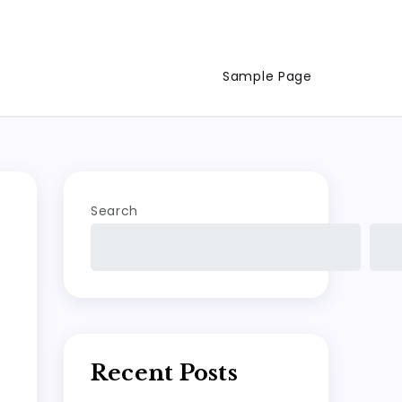
Sample Page
Search
Recent Posts