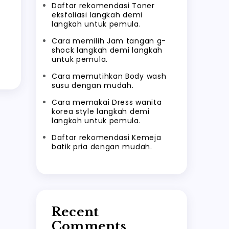
Daftar rekomendasi Toner
eksfoliasi langkah demi
langkah untuk pemula.
Cara memilih Jam tangan g-
shock langkah demi langkah
untuk pemula.
Cara memutihkan Body wash
susu dengan mudah.
Cara memakai Dress wanita
korea style langkah demi
langkah untuk pemula.
Daftar rekomendasi Kemeja
batik pria dengan mudah.
Recent
Comments