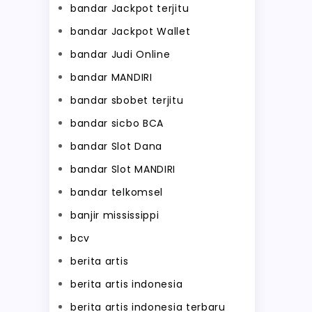
bandar Jackpot terjitu
bandar Jackpot Wallet
bandar Judi Online
bandar MANDIRI
bandar sbobet terjitu
bandar sicbo BCA
bandar Slot Dana
bandar Slot MANDIRI
bandar telkomsel
banjir mississippi
bcv
berita artis
berita artis indonesia
berita artis indonesia terbaru