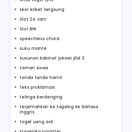
skor kriket langsung
Slot 24 Jam
Slot BNI
speechless chord
suku mante
susunan kabinet jokowi jilid 2
taman siswa
tanda tanda hamil
teks proklamasi
telinga berdenging
terjemahkan ke tagalog ke bahasa
inggris
togel uang asli
traveloka paylater