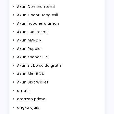
Akun Domino resmi
Akun Gacor uang asli
Akun habanero aman
Akun Judi resmi
Akun MANDIRI
Akun Populer
Akun sbobet BRI
Akun sicbo saldo gratis
Akun Slot BCA
Akun Slot Wallet
amatir
amazon prime
angka ajaib