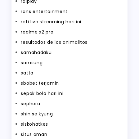
raiplay
rans entertainment
rcti live streaming hari ini
realme x2 pro
resultados de los animalitos
samahadaku
samsung
satta
sbobet terjamin
sepak bola hari ini
sephora
shin se kyung
siskohatkes
situs aman