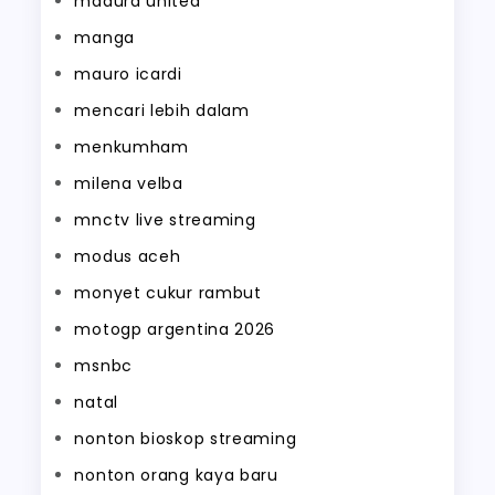
madura united
manga
mauro icardi
mencari lebih dalam
menkumham
milena velba
mnctv live streaming
modus aceh
monyet cukur rambut
motogp argentina 2026
msnbc
natal
nonton bioskop streaming
nonton orang kaya baru