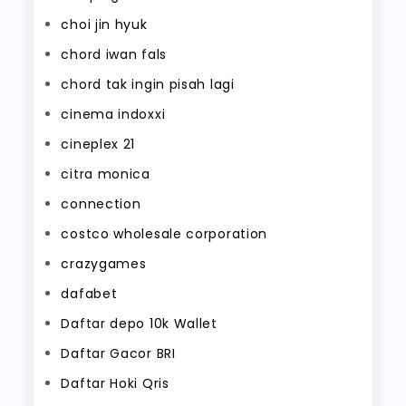
choi jin hyuk
chord iwan fals
chord tak ingin pisah lagi
cinema indoxxi
cineplex 21
citra monica
connection
costco wholesale corporation
crazygames
dafabet
Daftar depo 10k Wallet
Daftar Gacor BRI
Daftar Hoki Qris