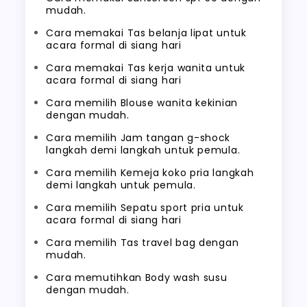
mudah.
Cara memakai Tas belanja lipat untuk
acara formal di siang hari
Cara memakai Tas kerja wanita untuk
acara formal di siang hari
Cara memilih Blouse wanita kekinian
dengan mudah.
Cara memilih Jam tangan g-shock
langkah demi langkah untuk pemula.
Cara memilih Kemeja koko pria langkah
demi langkah untuk pemula.
Cara memilih Sepatu sport pria untuk
acara formal di siang hari
Cara memilih Tas travel bag dengan
mudah.
Cara memutihkan Body wash susu
dengan mudah.