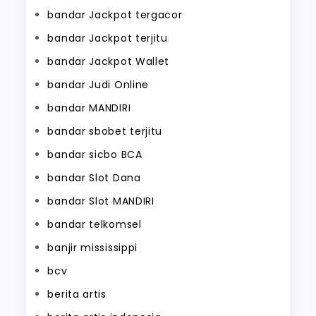
bandar Jackpot tergacor
bandar Jackpot terjitu
bandar Jackpot Wallet
bandar Judi Online
bandar MANDIRI
bandar sbobet terjitu
bandar sicbo BCA
bandar Slot Dana
bandar Slot MANDIRI
bandar telkomsel
banjir mississippi
bcv
berita artis