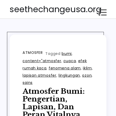
Skip
seethechangeusa.org
to
content
ATMOSFER
Tagged
bumi
,
content="atmosfer
,
cuaca
,
efek
rumah kaca
,
fenomena alam
,
iklim
,
lapisan atmosfer
,
lingkungan
,
ozon
,
sains
Atmosfer Bumi:
Pengertian,
Lapisan, Dan
Peran Vitalnya