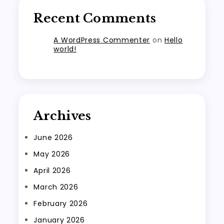
Recent Comments
A WordPress Commenter
on
Hello
world!
Archives
June 2026
May 2026
April 2026
March 2026
February 2026
January 2026