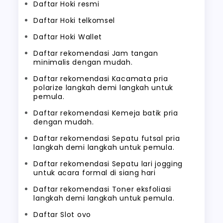
Daftar Hoki resmi
Daftar Hoki telkomsel
Daftar Hoki Wallet
Daftar rekomendasi Jam tangan
minimalis dengan mudah.
Daftar rekomendasi Kacamata pria
polarize langkah demi langkah untuk
pemula.
Daftar rekomendasi Kemeja batik pria
dengan mudah.
Daftar rekomendasi Sepatu futsal pria
langkah demi langkah untuk pemula.
Daftar rekomendasi Sepatu lari jogging
untuk acara formal di siang hari
Daftar rekomendasi Toner eksfoliasi
langkah demi langkah untuk pemula.
Daftar Slot ovo