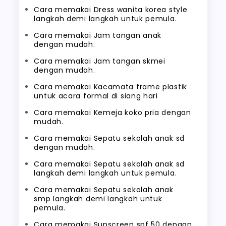
Cara memakai Dress wanita korea style
langkah demi langkah untuk pemula.
Cara memakai Jam tangan anak
dengan mudah.
Cara memakai Jam tangan skmei
dengan mudah.
Cara memakai Kacamata frame plastik
untuk acara formal di siang hari
Cara memakai Kemeja koko pria dengan
mudah.
Cara memakai Sepatu sekolah anak sd
dengan mudah.
Cara memakai Sepatu sekolah anak sd
langkah demi langkah untuk pemula.
Cara memakai Sepatu sekolah anak
smp langkah demi langkah untuk
pemula.
Cara memakai Sunscreen spf 50 dengan