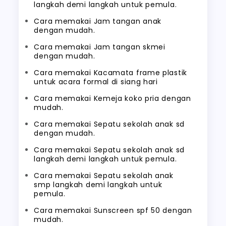
langkah demi langkah untuk pemula.
Cara memakai Jam tangan anak
dengan mudah.
Cara memakai Jam tangan skmei
dengan mudah.
Cara memakai Kacamata frame plastik
untuk acara formal di siang hari
Cara memakai Kemeja koko pria dengan
mudah.
Cara memakai Sepatu sekolah anak sd
dengan mudah.
Cara memakai Sepatu sekolah anak sd
langkah demi langkah untuk pemula.
Cara memakai Sepatu sekolah anak
smp langkah demi langkah untuk
pemula.
Cara memakai Sunscreen spf 50 dengan
mudah.