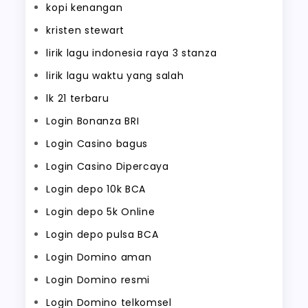
kopi kenangan
kristen stewart
lirik lagu indonesia raya 3 stanza
lirik lagu waktu yang salah
lk 21 terbaru
Login Bonanza BRI
Login Casino bagus
Login Casino Dipercaya
Login depo 10k BCA
Login depo 5k Online
Login depo pulsa BCA
Login Domino aman
Login Domino resmi
Login Domino telkomsel