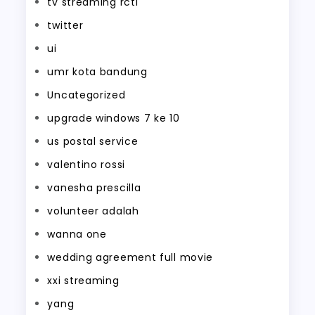
tv streaming rcti
twitter
ui
umr kota bandung
Uncategorized
upgrade windows 7 ke 10
us postal service
valentino rossi
vanesha prescilla
volunteer adalah
wanna one
wedding agreement full movie
xxi streaming
yang