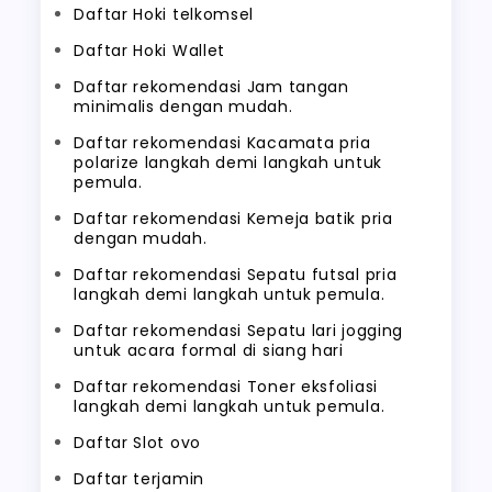
Daftar Hoki telkomsel
Daftar Hoki Wallet
Daftar rekomendasi Jam tangan
minimalis dengan mudah.
Daftar rekomendasi Kacamata pria
polarize langkah demi langkah untuk
pemula.
Daftar rekomendasi Kemeja batik pria
dengan mudah.
Daftar rekomendasi Sepatu futsal pria
langkah demi langkah untuk pemula.
Daftar rekomendasi Sepatu lari jogging
untuk acara formal di siang hari
Daftar rekomendasi Toner eksfoliasi
langkah demi langkah untuk pemula.
Daftar Slot ovo
Daftar terjamin