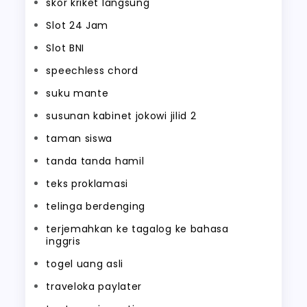
skor kriket langsung
Slot 24 Jam
Slot BNI
speechless chord
suku mante
susunan kabinet jokowi jilid 2
taman siswa
tanda tanda hamil
teks proklamasi
telinga berdenging
terjemahkan ke tagalog ke bahasa
inggris
togel uang asli
traveloka paylater