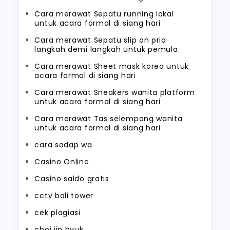
Cara merawat Sepatu running lokal
untuk acara formal di siang hari
Cara merawat Sepatu slip on pria
langkah demi langkah untuk pemula.
Cara merawat Sheet mask korea untuk
acara formal di siang hari
Cara merawat Sneakers wanita platform
untuk acara formal di siang hari
Cara merawat Tas selempang wanita
untuk acara formal di siang hari
cara sadap wa
Casino Online
Casino saldo gratis
cctv bali tower
cek plagiasi
choi jin hyuk