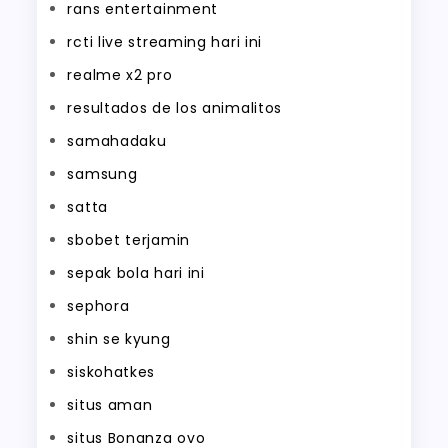
rans entertainment
rcti live streaming hari ini
realme x2 pro
resultados de los animalitos
samahadaku
samsung
satta
sbobet terjamin
sepak bola hari ini
sephora
shin se kyung
siskohatkes
situs aman
situs Bonanza ovo