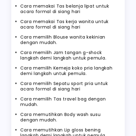
Cara memakai Tas belanja lipat untuk
acara formal di siang hari
Cara memakai Tas kerja wanita untuk
acara formal di siang hari
Cara memilih Blouse wanita kekinian
dengan mudah.
Cara memilih Jam tangan g-shock
langkah demi langkah untuk pemula.
Cara memilih Kemeja koko pria langkah
demi langkah untuk pemula.
Cara memilih Sepatu sport pria untuk
acara formal di siang hari
Cara memilih Tas travel bag dengan
mudah.
Cara memutihkan Body wash susu
dengan mudah.
Cara memutihkan Lip gloss bening
langkah demi langkah untuk pemula.