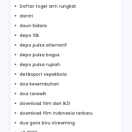
Daftar togel anti rungkat
dantri
daun bidara
depo 10k
depo pulsa alternatif
depo pulsa bagus
depo pulsa rupiah
detiksport sepakbola
doa kesembuhan
doa tarawih
download film dari lk21
download film indonesia terbaru
dua garis biru streaming