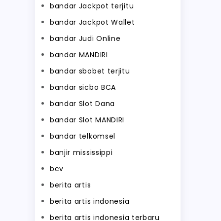
bandar Jackpot terjitu
bandar Jackpot Wallet
bandar Judi Online
bandar MANDIRI
bandar sbobet terjitu
bandar sicbo BCA
bandar Slot Dana
bandar Slot MANDIRI
bandar telkomsel
banjir mississippi
bcv
berita artis
berita artis indonesia
berita artis indonesia terbaru