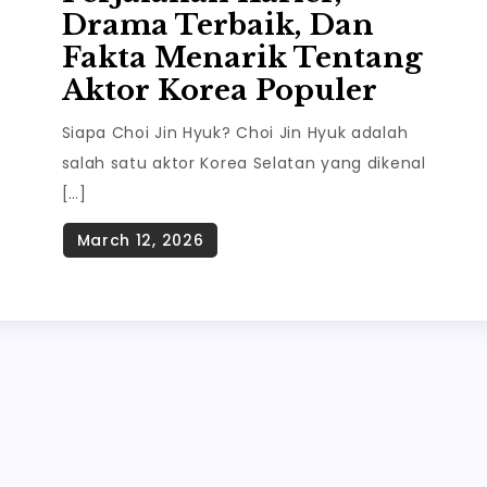
Drama Terbaik, Dan
Fakta Menarik Tentang
Aktor Korea Populer
Siapa Choi Jin Hyuk? Choi Jin Hyuk adalah
salah satu aktor Korea Selatan yang dikenal
[…]