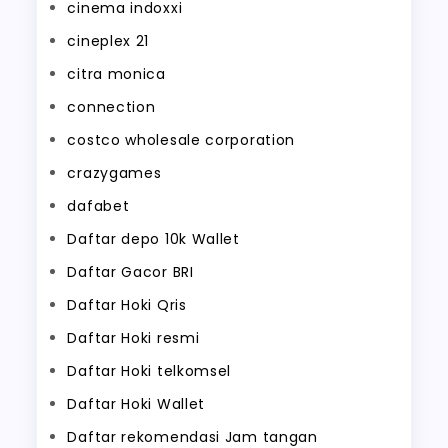
cinema indoxxi
cineplex 21
citra monica
connection
costco wholesale corporation
crazygames
dafabet
Daftar depo 10k Wallet
Daftar Gacor BRI
Daftar Hoki Qris
Daftar Hoki resmi
Daftar Hoki telkomsel
Daftar Hoki Wallet
Daftar rekomendasi Jam tangan