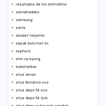
resultados de los animalitos
samahadaku
samsung
satta
sbobet terjamin
sepak bola hari ini
sephora
shin se kyung
siskohatkes
situs aman
situs Bonanza ovo
situs depo 5k ovo
situs depo 5k Qris
situs depo pulsa anti rungkat