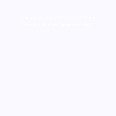
Proudly powered by WordPress
|
Theme:
Wanderz Blog by Crimson Themes.