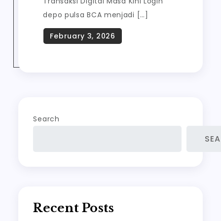
Transaksi Digital Masa Kini Login
depo pulsa BCA menjadi […]
Search
SE
Recent Posts