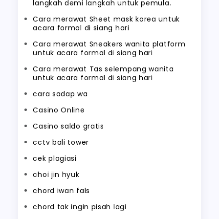
langkah demi langkah untuk pemula.
Cara merawat Sheet mask korea untuk
acara formal di siang hari
Cara merawat Sneakers wanita platform
untuk acara formal di siang hari
Cara merawat Tas selempang wanita
untuk acara formal di siang hari
cara sadap wa
Casino Online
Casino saldo gratis
cctv bali tower
cek plagiasi
choi jin hyuk
chord iwan fals
chord tak ingin pisah lagi