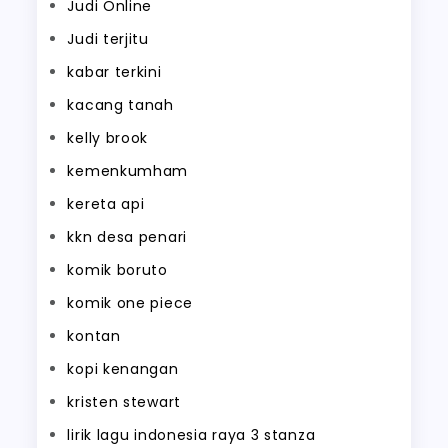
Judi Online
Judi terjitu
kabar terkini
kacang tanah
kelly brook
kemenkumham
kereta api
kkn desa penari
komik boruto
komik one piece
kontan
kopi kenangan
kristen stewart
lirik lagu indonesia raya 3 stanza