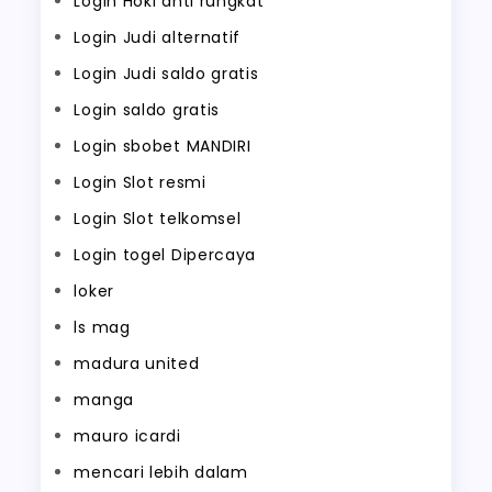
Login Hoki anti rungkat
Login Judi alternatif
Login Judi saldo gratis
Login saldo gratis
Login sbobet MANDIRI
Login Slot resmi
Login Slot telkomsel
Login togel Dipercaya
loker
ls mag
madura united
manga
mauro icardi
mencari lebih dalam