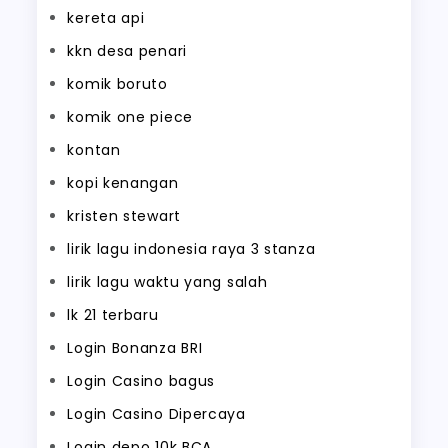
kereta api
kkn desa penari
komik boruto
komik one piece
kontan
kopi kenangan
kristen stewart
lirik lagu indonesia raya 3 stanza
lirik lagu waktu yang salah
lk 21 terbaru
Login Bonanza BRI
Login Casino bagus
Login Casino Dipercaya
Login depo 10k BCA