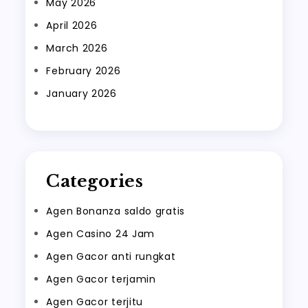
May 2026
April 2026
March 2026
February 2026
January 2026
Categories
Agen Bonanza saldo gratis
Agen Casino 24 Jam
Agen Gacor anti rungkat
Agen Gacor terjamin
Agen Gacor terjitu