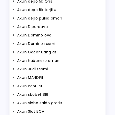
Akun depo 5k Qris
Akun depo 5k terjitu
Akun depo pulsa aman
Akun Dipercaya
Akun Domino ovo
Akun Domino resmi
Akun Gacor uang asli
Akun habanero aman
Akun Judi resmi
Akun MANDIRI
Akun Populer
Akun sbobet BRI
Akun sicbo saldo gratis
Akun Slot BCA