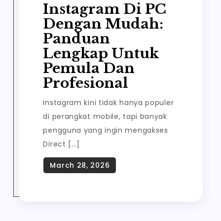
Instagram Di PC
Dengan Mudah:
Panduan
Lengkap Untuk
Pemula Dan
Profesional
Instagram kini tidak hanya populer
di perangkat mobile, tapi banyak
pengguna yang ingin mengakses
Direct […]