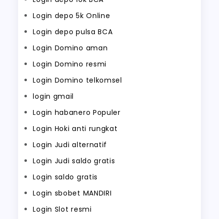
Login depo 5k Online
Login depo pulsa BCA
Login Domino aman
Login Domino resmi
Login Domino telkomsel
login gmail
Login habanero Populer
Login Hoki anti rungkat
Login Judi alternatif
Login Judi saldo gratis
Login saldo gratis
Login sbobet MANDIRI
Login Slot resmi