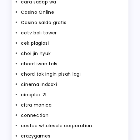
cara sadap wa
Casino Online
Casino saldo gratis
cctv bali tower
cek plagiasi
choi jin hyuk
chord iwan fals
chord tak ingin pisah lagi
cinema indoxxi
cineplex 21
citra monica
connection
costco wholesale corporation
crazygames