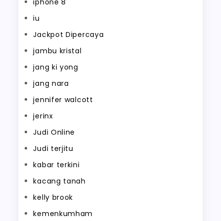
iphone 8
iu
Jackpot Dipercaya
jambu kristal
jang ki yong
jang nara
jennifer walcott
jerinx
Judi Online
Judi terjitu
kabar terkini
kacang tanah
kelly brook
kemenkumham