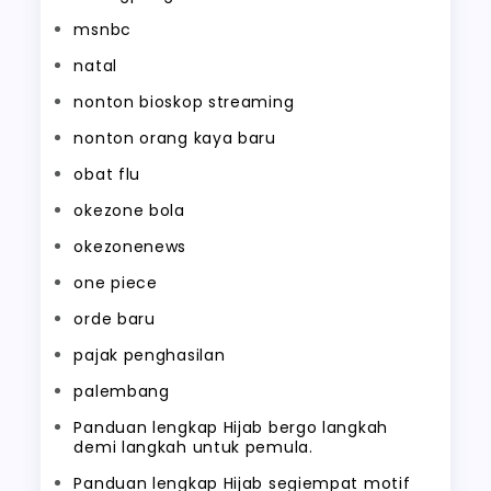
msnbc
natal
nonton bioskop streaming
nonton orang kaya baru
obat flu
okezone bola
okezonenews
one piece
orde baru
pajak penghasilan
palembang
Panduan lengkap Hijab bergo langkah
demi langkah untuk pemula.
Panduan lengkap Hijab segiempat motif