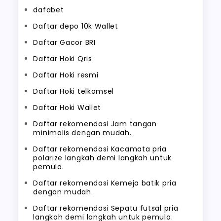
dafabet
Daftar depo 10k Wallet
Daftar Gacor BRI
Daftar Hoki Qris
Daftar Hoki resmi
Daftar Hoki telkomsel
Daftar Hoki Wallet
Daftar rekomendasi Jam tangan
minimalis dengan mudah.
Daftar rekomendasi Kacamata pria
polarize langkah demi langkah untuk
pemula.
Daftar rekomendasi Kemeja batik pria
dengan mudah.
Daftar rekomendasi Sepatu futsal pria
langkah demi langkah untuk pemula.