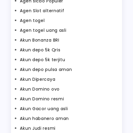
Agen sicbo Populer
Agen Slot alternatif
Agen togel
Agen togel uang asli
Akun Bonanza BRI
Akun depo 5k Qris
Akun depo 5k terjitu
Akun depo pulsa aman
Akun Dipercaya
Akun Domino ovo
Akun Domino resmi
Akun Gacor uang asli
Akun habanero aman
Akun Judi resmi