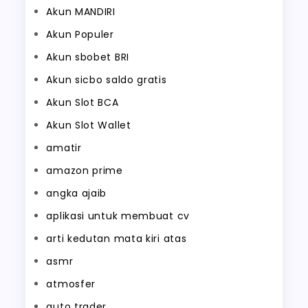
Akun MANDIRI
Akun Populer
Akun sbobet BRI
Akun sicbo saldo gratis
Akun Slot BCA
Akun Slot Wallet
amatir
amazon prime
angka ajaib
aplikasi untuk membuat cv
arti kedutan mata kiri atas
asmr
atmosfer
auto trader