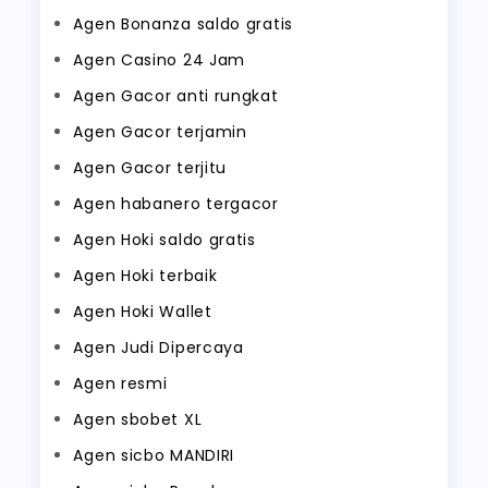
Agen Bonanza saldo gratis
Agen Casino 24 Jam
Agen Gacor anti rungkat
Agen Gacor terjamin
Agen Gacor terjitu
Agen habanero tergacor
Agen Hoki saldo gratis
Agen Hoki terbaik
Agen Hoki Wallet
Agen Judi Dipercaya
Agen resmi
Agen sbobet XL
Agen sicbo MANDIRI