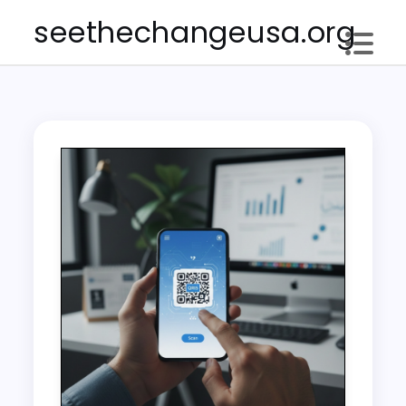
Skip
seethechangeusa.org
to
content