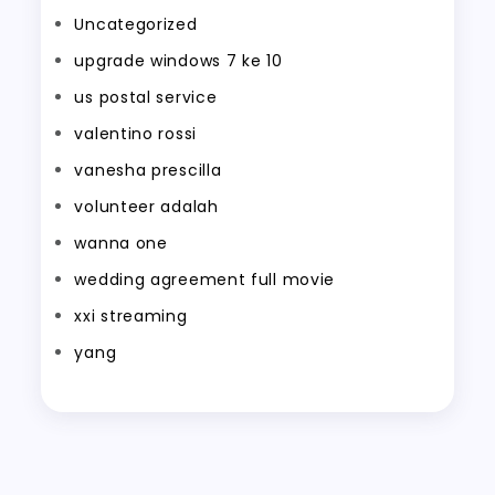
Uncategorized
upgrade windows 7 ke 10
us postal service
valentino rossi
vanesha prescilla
volunteer adalah
wanna one
wedding agreement full movie
xxi streaming
yang