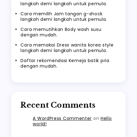
langkah demi langkah untuk pemula.
Cara memilih Jam tangan g-shock
langkah demi langkah untuk pemula.
Cara memutihkan Body wash susu
dengan mudah.
Cara memakai Dress wanita korea style
langkah demi langkah untuk pemula.
Daftar rekomendasi Kemeja batik pria
dengan mudah.
Recent Comments
A WordPress Commenter
on
Hello
world!