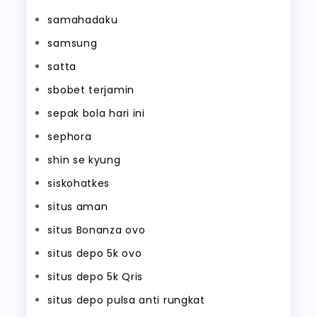
samahadaku
samsung
satta
sbobet terjamin
sepak bola hari ini
sephora
shin se kyung
siskohatkes
situs aman
situs Bonanza ovo
situs depo 5k ovo
situs depo 5k Qris
situs depo pulsa anti rungkat