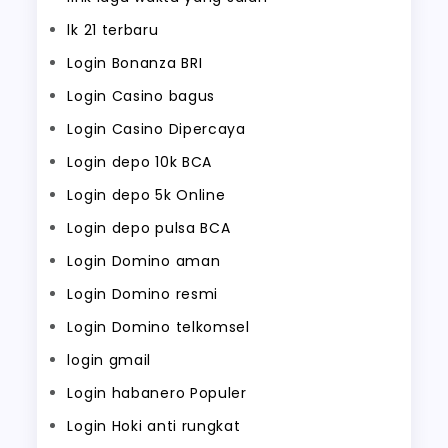
lk 21 terbaru
Login Bonanza BRI
Login Casino bagus
Login Casino Dipercaya
Login depo 10k BCA
Login depo 5k Online
Login depo pulsa BCA
Login Domino aman
Login Domino resmi
Login Domino telkomsel
login gmail
Login habanero Populer
Login Hoki anti rungkat