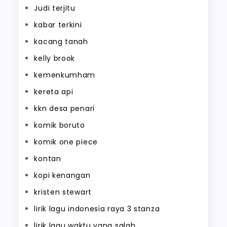
Judi terjitu
kabar terkini
kacang tanah
kelly brook
kemenkumham
kereta api
kkn desa penari
komik boruto
komik one piece
kontan
kopi kenangan
kristen stewart
lirik lagu indonesia raya 3 stanza
lirik lagu waktu yang salah