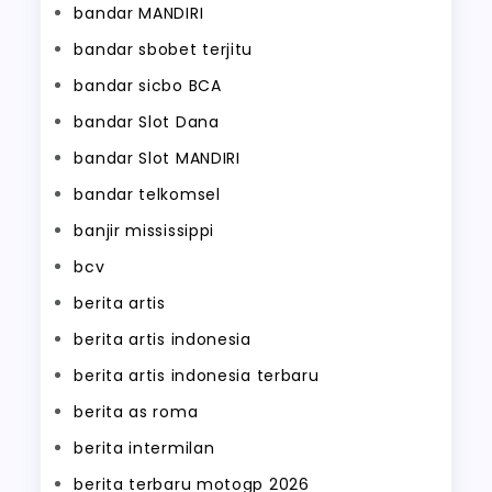
bandar MANDIRI
bandar sbobet terjitu
bandar sicbo BCA
bandar Slot Dana
bandar Slot MANDIRI
bandar telkomsel
banjir mississippi
bcv
berita artis
berita artis indonesia
berita artis indonesia terbaru
berita as roma
berita intermilan
berita terbaru motogp 2026