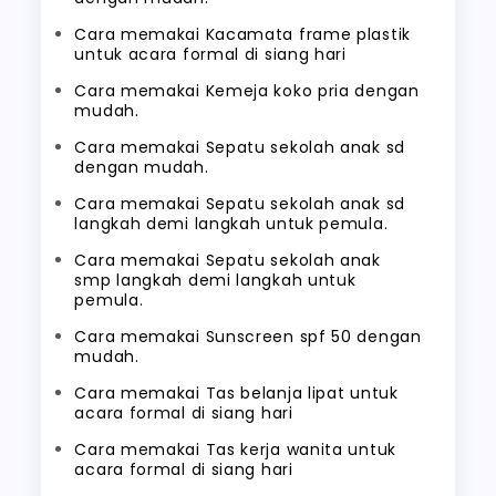
Cara memakai Kacamata frame plastik
untuk acara formal di siang hari
Cara memakai Kemeja koko pria dengan
mudah.
Cara memakai Sepatu sekolah anak sd
dengan mudah.
Cara memakai Sepatu sekolah anak sd
langkah demi langkah untuk pemula.
Cara memakai Sepatu sekolah anak
smp langkah demi langkah untuk
pemula.
Cara memakai Sunscreen spf 50 dengan
mudah.
Cara memakai Tas belanja lipat untuk
acara formal di siang hari
Cara memakai Tas kerja wanita untuk
acara formal di siang hari