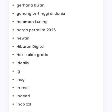
gerhana bulan
gunung tertinggi di dunia
halaman kuning
harga pertalite 2026
hewan
Hiburan Digital
Hoki saldo gratis
idealis
ig
ihsg
in mail
indeed
indo xx1