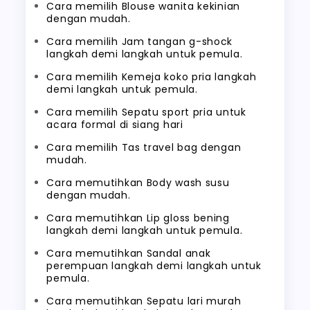
Cara memilih Blouse wanita kekinian
dengan mudah.
Cara memilih Jam tangan g-shock
langkah demi langkah untuk pemula.
Cara memilih Kemeja koko pria langkah
demi langkah untuk pemula.
Cara memilih Sepatu sport pria untuk
acara formal di siang hari
Cara memilih Tas travel bag dengan
mudah.
Cara memutihkan Body wash susu
dengan mudah.
Cara memutihkan Lip gloss bening
langkah demi langkah untuk pemula.
Cara memutihkan Sandal anak
perempuan langkah demi langkah untuk
pemula.
Cara memutihkan Sepatu lari murah