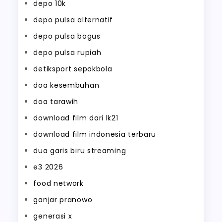
depo 10k
depo pulsa alternatif
depo pulsa bagus
depo pulsa rupiah
detiksport sepakbola
doa kesembuhan
doa tarawih
download film dari lk21
download film indonesia terbaru
dua garis biru streaming
e3 2026
food network
ganjar pranowo
generasi x