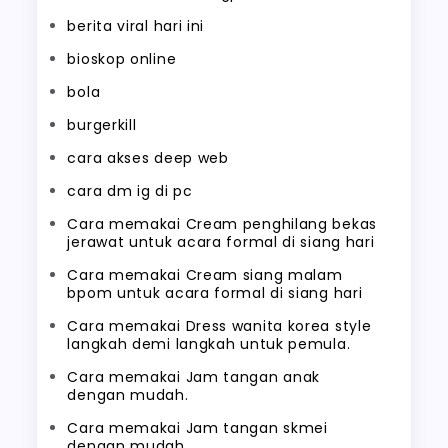
berita viral hari ini
bioskop online
bola
burgerkill
cara akses deep web
cara dm ig di pc
Cara memakai Cream penghilang bekas
jerawat untuk acara formal di siang hari
Cara memakai Cream siang malam
bpom untuk acara formal di siang hari
Cara memakai Dress wanita korea style
langkah demi langkah untuk pemula.
Cara memakai Jam tangan anak
dengan mudah.
Cara memakai Jam tangan skmei
dengan mudah.