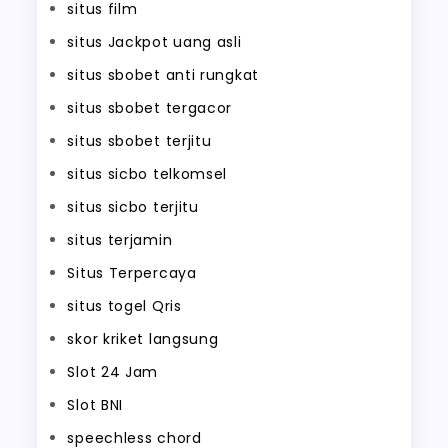
situs film
situs Jackpot uang asli
situs sbobet anti rungkat
situs sbobet tergacor
situs sbobet terjitu
situs sicbo telkomsel
situs sicbo terjitu
situs terjamin
Situs Terpercaya
situs togel Qris
skor kriket langsung
Slot 24 Jam
Slot BNI
speechless chord