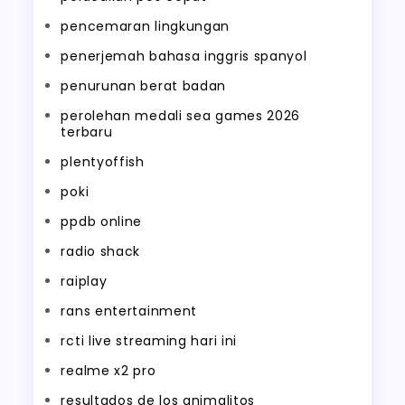
pencemaran lingkungan
penerjemah bahasa inggris spanyol
penurunan berat badan
perolehan medali sea games 2026
terbaru
plentyoffish
poki
ppdb online
radio shack
raiplay
rans entertainment
rcti live streaming hari ini
realme x2 pro
resultados de los animalitos