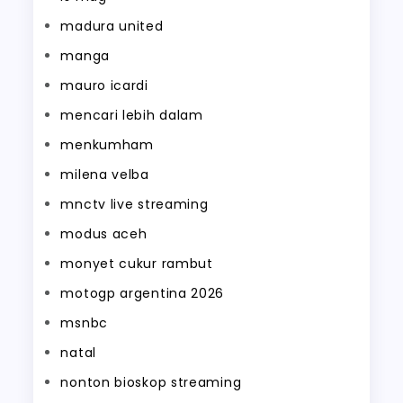
madura united
manga
mauro icardi
mencari lebih dalam
menkumham
milena velba
mnctv live streaming
modus aceh
monyet cukur rambut
motogp argentina 2026
msnbc
natal
nonton bioskop streaming