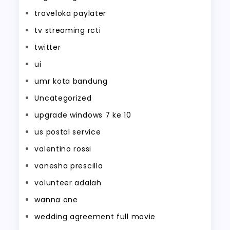
traveloka paylater
tv streaming rcti
twitter
ui
umr kota bandung
Uncategorized
upgrade windows 7 ke 10
us postal service
valentino rossi
vanesha prescilla
volunteer adalah
wanna one
wedding agreement full movie