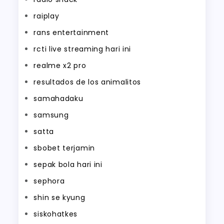
raiplay
rans entertainment
rcti live streaming hari ini
realme x2 pro
resultados de los animalitos
samahadaku
samsung
satta
sbobet terjamin
sepak bola hari ini
sephora
shin se kyung
siskohatkes