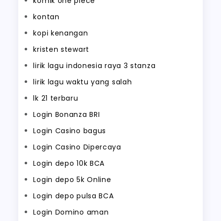
komik one piece
kontan
kopi kenangan
kristen stewart
lirik lagu indonesia raya 3 stanza
lirik lagu waktu yang salah
lk 21 terbaru
Login Bonanza BRI
Login Casino bagus
Login Casino Dipercaya
Login depo 10k BCA
Login depo 5k Online
Login depo pulsa BCA
Login Domino aman