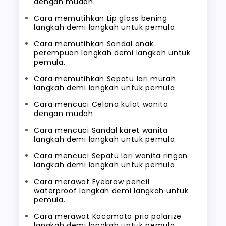
dengan mudah.
Cara memutihkan Lip gloss bening
langkah demi langkah untuk pemula.
Cara memutihkan Sandal anak
perempuan langkah demi langkah untuk
pemula.
Cara memutihkan Sepatu lari murah
langkah demi langkah untuk pemula.
Cara mencuci Celana kulot wanita
dengan mudah.
Cara mencuci Sandal karet wanita
langkah demi langkah untuk pemula.
Cara mencuci Sepatu lari wanita ringan
langkah demi langkah untuk pemula.
Cara merawat Eyebrow pencil
waterproof langkah demi langkah untuk
pemula.
Cara merawat Kacamata pria polarize
langkah demi langkah untuk pemula.