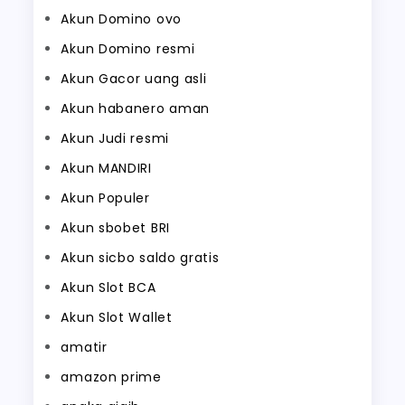
Akun Domino ovo
Akun Domino resmi
Akun Gacor uang asli
Akun habanero aman
Akun Judi resmi
Akun MANDIRI
Akun Populer
Akun sbobet BRI
Akun sicbo saldo gratis
Akun Slot BCA
Akun Slot Wallet
amatir
amazon prime