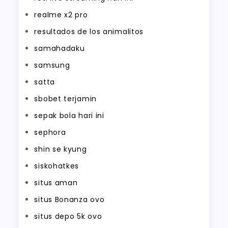
realme x2 pro
resultados de los animalitos
samahadaku
samsung
satta
sbobet terjamin
sepak bola hari ini
sephora
shin se kyung
siskohatkes
situs aman
situs Bonanza ovo
situs depo 5k ovo