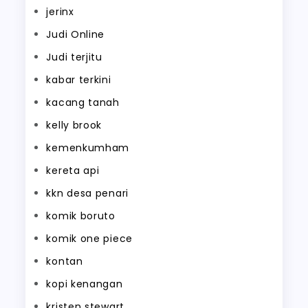
jerinx
Judi Online
Judi terjitu
kabar terkini
kacang tanah
kelly brook
kemenkumham
kereta api
kkn desa penari
komik boruto
komik one piece
kontan
kopi kenangan
kristen stewart