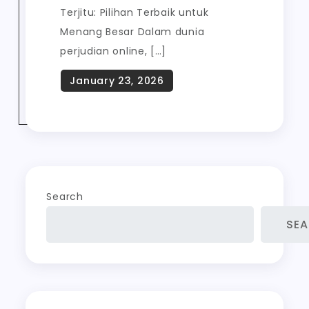
Terjitu: Pilihan Terbaik untuk
Menang Besar Dalam dunia
perjudian online, […]
Search
SE