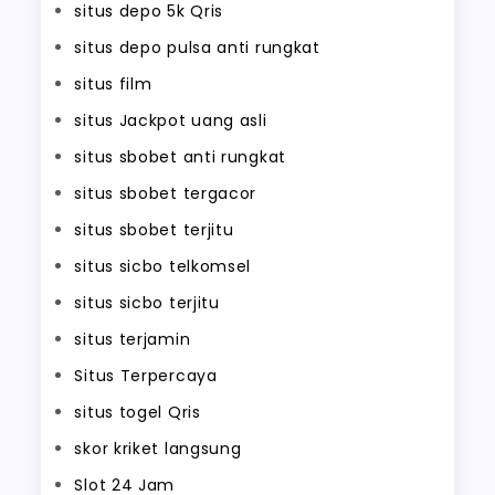
situs depo 5k Qris
situs depo pulsa anti rungkat
situs film
situs Jackpot uang asli
situs sbobet anti rungkat
situs sbobet tergacor
situs sbobet terjitu
situs sicbo telkomsel
situs sicbo terjitu
situs terjamin
Situs Terpercaya
situs togel Qris
skor kriket langsung
Slot 24 Jam