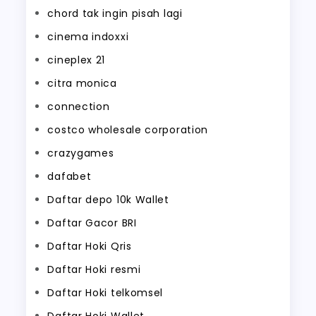
chord tak ingin pisah lagi
cinema indoxxi
cineplex 21
citra monica
connection
costco wholesale corporation
crazygames
dafabet
Daftar depo 10k Wallet
Daftar Gacor BRI
Daftar Hoki Qris
Daftar Hoki resmi
Daftar Hoki telkomsel