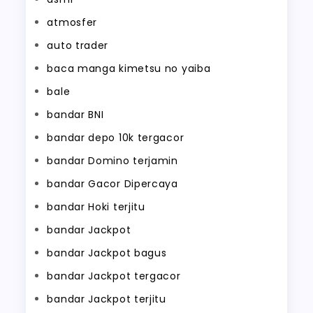
atmosfer
auto trader
baca manga kimetsu no yaiba
bale
bandar BNI
bandar depo 10k tergacor
bandar Domino terjamin
bandar Gacor Dipercaya
bandar Hoki terjitu
bandar Jackpot
bandar Jackpot bagus
bandar Jackpot tergacor
bandar Jackpot terjitu