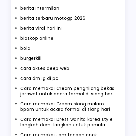
berita intermilan
berita terbaru motogp 2026
berita viral hari ini
bioskop online
bola
burgerkill
cara akses deep web
cara dm ig di pc
Cara memakai Cream penghilang bekas
jerawat untuk acara formal di siang hari
Cara memakai Cream siang malam
bpom untuk acara formal di siang hari
Cara memakai Dress wanita korea style
langkah demi langkah untuk pemula.
Cara memakai Jam tangan anak