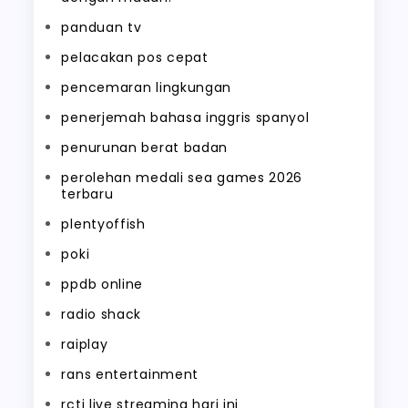
panduan tv
pelacakan pos cepat
pencemaran lingkungan
penerjemah bahasa inggris spanyol
penurunan berat badan
perolehan medali sea games 2026
terbaru
plentyoffish
poki
ppdb online
radio shack
raiplay
rans entertainment
rcti live streaming hari ini