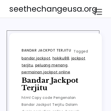
Skip
seethechangeusa.org
to
content
BANDAR JACKPOT TERJITU
Tagged
bandar jackpot
,
hokiku88
,
jackpot
terjitu
,
peluang menang
,
permainan jackpot online
Bandar Jackpot
Terjitu
html Copy code Pengenalan
Bandar Jackpot Terjitu Dalam