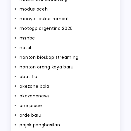
modus aceh
monyet cukur rambut
motogp argentina 2026
msnbc
natal
nonton bioskop streaming
nonton orang kaya baru
obat flu
okezone bola
okezonenews
one piece
orde baru
pajak penghasilan