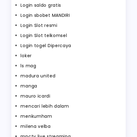
Login saldo gratis
Login sbobet MANDIRI
Login Slot resmi
Login Slot telkomsel
Login togel Dipercaya
loker
ls mag
madura united
manga
mauro icardi
mencari lebih dalam
menkumham
milena velba
mnctv live streaming