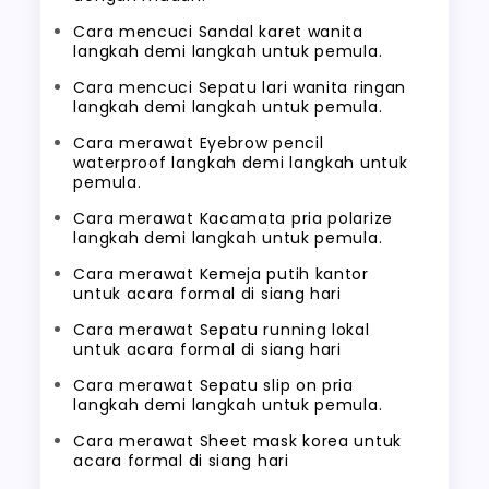
Cara mencuci Sandal karet wanita
langkah demi langkah untuk pemula.
Cara mencuci Sepatu lari wanita ringan
langkah demi langkah untuk pemula.
Cara merawat Eyebrow pencil
waterproof langkah demi langkah untuk
pemula.
Cara merawat Kacamata pria polarize
langkah demi langkah untuk pemula.
Cara merawat Kemeja putih kantor
untuk acara formal di siang hari
Cara merawat Sepatu running lokal
untuk acara formal di siang hari
Cara merawat Sepatu slip on pria
langkah demi langkah untuk pemula.
Cara merawat Sheet mask korea untuk
acara formal di siang hari