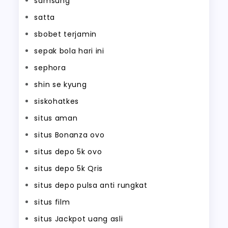
samsung
satta
sbobet terjamin
sepak bola hari ini
sephora
shin se kyung
siskohatkes
situs aman
situs Bonanza ovo
situs depo 5k ovo
situs depo 5k Qris
situs depo pulsa anti rungkat
situs film
situs Jackpot uang asli