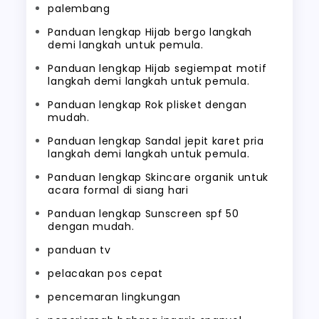
palembang
Panduan lengkap Hijab bergo langkah
demi langkah untuk pemula.
Panduan lengkap Hijab segiempat motif
langkah demi langkah untuk pemula.
Panduan lengkap Rok plisket dengan
mudah.
Panduan lengkap Sandal jepit karet pria
langkah demi langkah untuk pemula.
Panduan lengkap Skincare organik untuk
acara formal di siang hari
Panduan lengkap Sunscreen spf 50
dengan mudah.
panduan tv
pelacakan pos cepat
pencemaran lingkungan