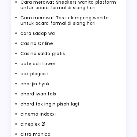
Cara merawat Sneakers wanita platform
untuk acara formal di siang hari
Cara merawat Tas selempang wanita
untuk acara formal di siang hari
cara sadap wa
Casino Online
Casino saldo gratis
cctv bali tower
cek plagiasi
choi jin hyuk
chord iwan fals
chord tak ingin pisah lagi
cinema indoxxi
cineplex 21
citra monica