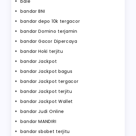
bale
bandar BNI
bandar depo 10k tergacor
bandar Domino terjamin
bandar Gacor Dipercaya
bandar Hoki terjitu
bandar Jackpot
bandar Jackpot bagus
bandar Jackpot tergacor
bandar Jackpot terjitu
bandar Jackpot Wallet
bandar Judi Online
bandar MANDIRI
bandar sbobet terjitu