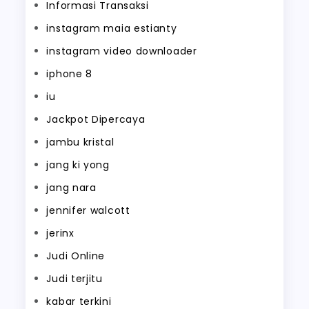
Informasi Transaksi
instagram maia estianty
instagram video downloader
iphone 8
iu
Jackpot Dipercaya
jambu kristal
jang ki yong
jang nara
jennifer walcott
jerinx
Judi Online
Judi terjitu
kabar terkini