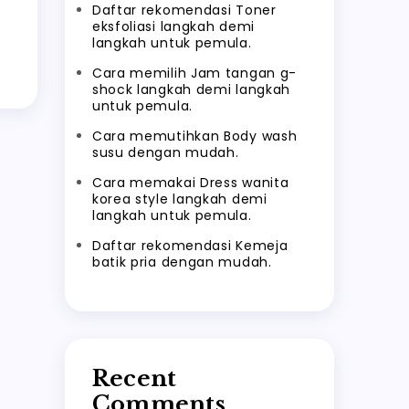
Daftar rekomendasi Toner
eksfoliasi langkah demi
langkah untuk pemula.
Cara memilih Jam tangan g-
shock langkah demi langkah
untuk pemula.
Cara memutihkan Body wash
susu dengan mudah.
Cara memakai Dress wanita
korea style langkah demi
langkah untuk pemula.
Daftar rekomendasi Kemeja
batik pria dengan mudah.
Recent
Comments