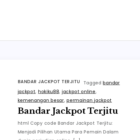
BANDAR JACKPOT TERJITU
Tagged
bandar
jackpot
,
hokiku88
,
jackpot online
,
kemenangan besar
,
permainan jackpot
Bandar Jackpot Terjitu
html Copy code Bandar Jackpot Terjitu:
Menjadi Pilihan Utama Para Pemain Dalam