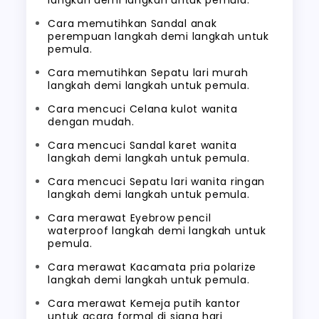
langkah demi langkah untuk pemula.
Cara memutihkan Sandal anak
perempuan langkah demi langkah untuk
pemula.
Cara memutihkan Sepatu lari murah
langkah demi langkah untuk pemula.
Cara mencuci Celana kulot wanita
dengan mudah.
Cara mencuci Sandal karet wanita
langkah demi langkah untuk pemula.
Cara mencuci Sepatu lari wanita ringan
langkah demi langkah untuk pemula.
Cara merawat Eyebrow pencil
waterproof langkah demi langkah untuk
pemula.
Cara merawat Kacamata pria polarize
langkah demi langkah untuk pemula.
Cara merawat Kemeja putih kantor
untuk acara formal di siang hari