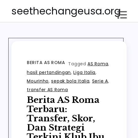
Skip
seethechangeusa.org
to
content
BERITA AS ROMA
Tagged
AS Roma
,
hasil pertandingan
,
Liga Italia
,
Mourinho
,
sepak bola Italia
,
Serie A
,
transfer AS Roma
Berita AS Roma
Terbaru:
Transfer, Skor,
Dan Strategi
Terkini Klub Ibu