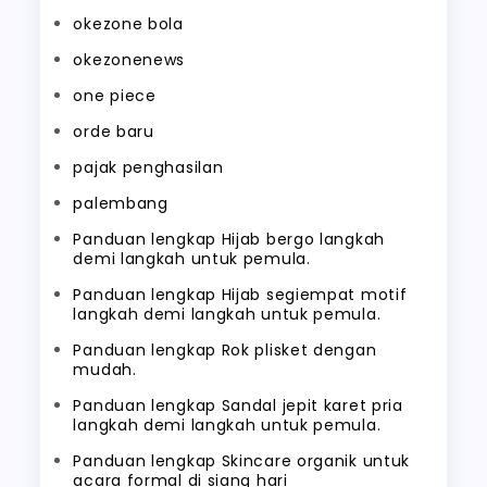
okezone bola
okezonenews
one piece
orde baru
pajak penghasilan
palembang
Panduan lengkap Hijab bergo langkah
demi langkah untuk pemula.
Panduan lengkap Hijab segiempat motif
langkah demi langkah untuk pemula.
Panduan lengkap Rok plisket dengan
mudah.
Panduan lengkap Sandal jepit karet pria
langkah demi langkah untuk pemula.
Panduan lengkap Skincare organik untuk
acara formal di siang hari