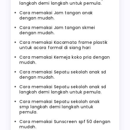
langkah demi langkah untuk pemula.
Cara memakai Jam tangan anak
dengan mudah.
Cara memakai Jam tangan skmei
dengan mudah.
Cara memakai Kacamata frame plastik
untuk acara formal di siang hari
Cara memakai Kemeja koko pria dengan
mudah.
Cara memakai Sepatu sekolah anak sd
dengan mudah.
Cara memakai Sepatu sekolah anak sd
langkah demi langkah untuk pemula.
Cara memakai Sepatu sekolah anak
smp langkah demi langkah untuk
pemula.
Cara memakai Sunscreen spf 50 dengan
mudah.