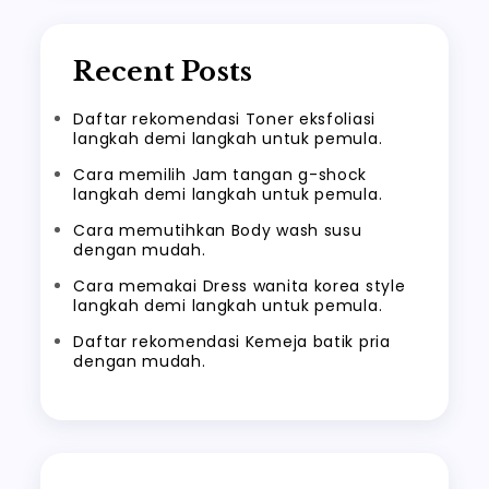
Recent Posts
Daftar rekomendasi Toner eksfoliasi
langkah demi langkah untuk pemula.
Cara memilih Jam tangan g-shock
langkah demi langkah untuk pemula.
Cara memutihkan Body wash susu
dengan mudah.
Cara memakai Dress wanita korea style
langkah demi langkah untuk pemula.
Daftar rekomendasi Kemeja batik pria
dengan mudah.