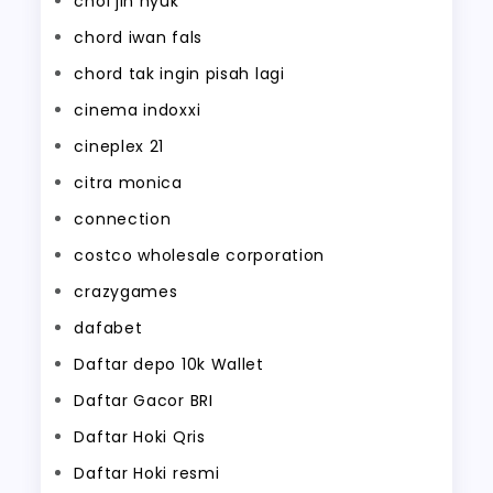
choi jin hyuk
chord iwan fals
chord tak ingin pisah lagi
cinema indoxxi
cineplex 21
citra monica
connection
costco wholesale corporation
crazygames
dafabet
Daftar depo 10k Wallet
Daftar Gacor BRI
Daftar Hoki Qris
Daftar Hoki resmi