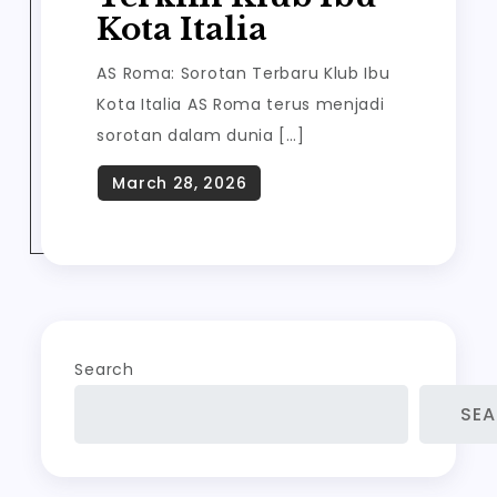
Kota Italia
AS Roma: Sorotan Terbaru Klub Ibu
Kota Italia AS Roma terus menjadi
sorotan dalam dunia […]
Search
SE