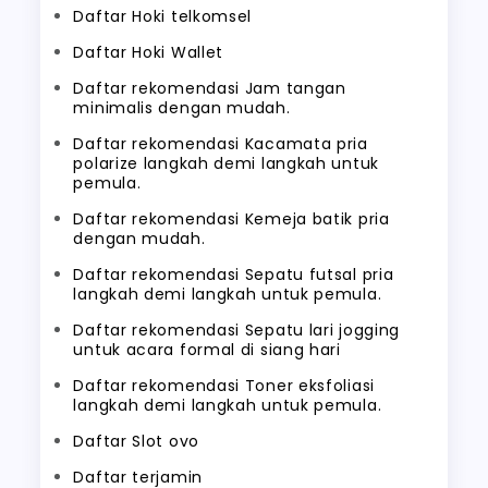
Daftar Hoki telkomsel
Daftar Hoki Wallet
Daftar rekomendasi Jam tangan
minimalis dengan mudah.
Daftar rekomendasi Kacamata pria
polarize langkah demi langkah untuk
pemula.
Daftar rekomendasi Kemeja batik pria
dengan mudah.
Daftar rekomendasi Sepatu futsal pria
langkah demi langkah untuk pemula.
Daftar rekomendasi Sepatu lari jogging
untuk acara formal di siang hari
Daftar rekomendasi Toner eksfoliasi
langkah demi langkah untuk pemula.
Daftar Slot ovo
Daftar terjamin