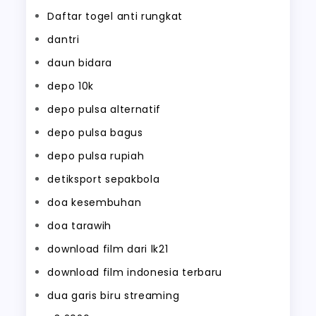
Daftar togel anti rungkat
dantri
daun bidara
depo 10k
depo pulsa alternatif
depo pulsa bagus
depo pulsa rupiah
detiksport sepakbola
doa kesembuhan
doa tarawih
download film dari lk21
download film indonesia terbaru
dua garis biru streaming