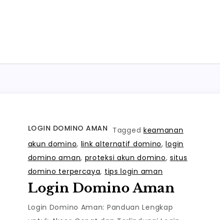
LOGIN DOMINO AMAN
Tagged
keamanan
akun domino
,
link alternatif domino
,
login
domino aman
,
proteksi akun domino
,
situs
domino terpercaya
,
tips login aman
Login Domino Aman
Login Domino Aman: Panduan Lengkap