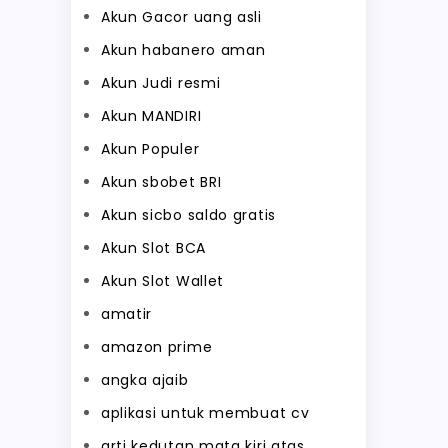
Akun Gacor uang asli
Akun habanero aman
Akun Judi resmi
Akun MANDIRI
Akun Populer
Akun sbobet BRI
Akun sicbo saldo gratis
Akun Slot BCA
Akun Slot Wallet
amatir
amazon prime
angka ajaib
aplikasi untuk membuat cv
arti kedutan mata kiri atas