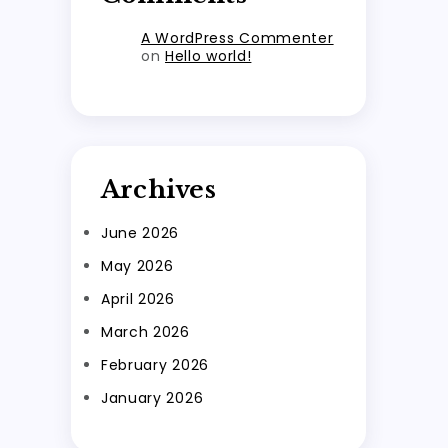
A WordPress Commenter
on
Hello world!
Archives
June 2026
May 2026
April 2026
March 2026
February 2026
January 2026