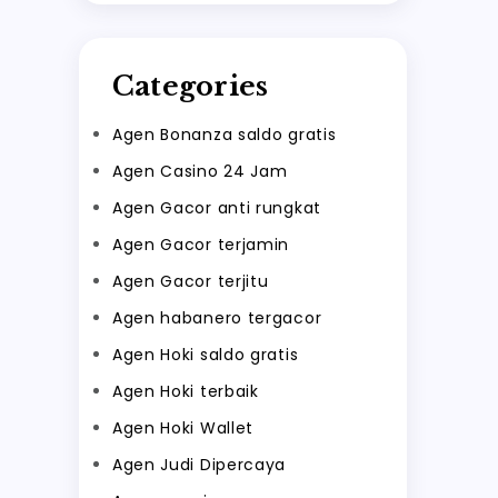
Categories
Agen Bonanza saldo gratis
Agen Casino 24 Jam
Agen Gacor anti rungkat
Agen Gacor terjamin
Agen Gacor terjitu
Agen habanero tergacor
Agen Hoki saldo gratis
Agen Hoki terbaik
Agen Hoki Wallet
Agen Judi Dipercaya