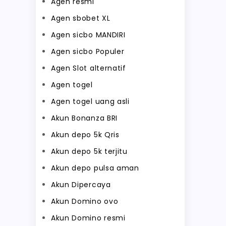
Agen resmi
Agen sbobet XL
Agen sicbo MANDIRI
Agen sicbo Populer
Agen Slot alternatif
Agen togel
Agen togel uang asli
Akun Bonanza BRI
Akun depo 5k Qris
Akun depo 5k terjitu
Akun depo pulsa aman
Akun Dipercaya
Akun Domino ovo
Akun Domino resmi